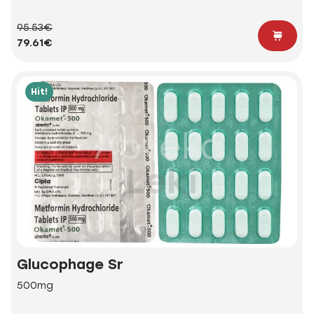
95.53€
79.61€
Hit!
Glucophage Sr
500mg