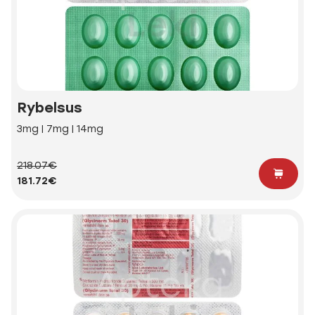
Rybelsus
3mg | 7mg | 14mg
218.07€
181.72€