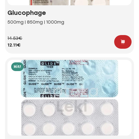
Glucophage
500mg | 850mg | 1000mg
14.53€
12.11€
Hit!