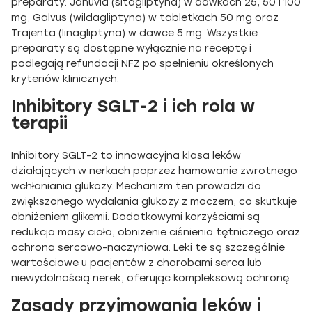
preparaty: Januvia (sitagliptyna) w dawkach 25, 50 i 100
mg, Galvus (wildagliptyna) w tabletkach 50 mg oraz
Trajenta (linagliptyna) w dawce 5 mg. Wszystkie
preparaty są dostępne wyłącznie na receptę i
podlegają refundacji NFZ po spełnieniu określonych
kryteriów klinicznych.
Inhibitory SGLT-2 i ich rola w
terapii
Inhibitory SGLT-2 to innowacyjna klasa leków
działających w nerkach poprzez hamowanie zwrotnego
wchłaniania glukozy. Mechanizm ten prowadzi do
zwiększonego wydalania glukozy z moczem, co skutkuje
obniżeniem glikemii. Dodatkowymi korzyściami są
redukcja masy ciała, obniżenie ciśnienia tętniczego oraz
ochrona sercowo-naczyniowa. Leki te są szczególnie
wartościowe u pacjentów z chorobami serca lub
niewydolnością nerek, oferując kompleksową ochronę.
Zasady przyjmowania leków i