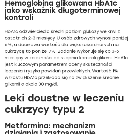
Hemoglobina glikowana HbA1c
jako wskaźnik długoterminowej
kontroli
HbA1c odzwierciedla średni poziom glukozy we krwi z
ostatnich 2-3 miesięcy. U osób zdrowych wynosi poniżej
6%, a docelowa wartość dla większości chorych na
cukrzycę to poniżej 7%. Badanie wykonuje się co 3-6
miesięcy w zależności od stopnia kontroli glikemii. HbA1c
jest kluczowym parametrem oceny skuteczności
leczenia i ryzyka powikłań przewlekłych. Wartość 1%
wzrostu HbA1c przekłada się na zwiększenie średniej
glikemii o około 30 mg/dl.
Leki doustne w leczeniu
cukrzycy typu 2
Metformina: mechanizm
działania i zastosowanie