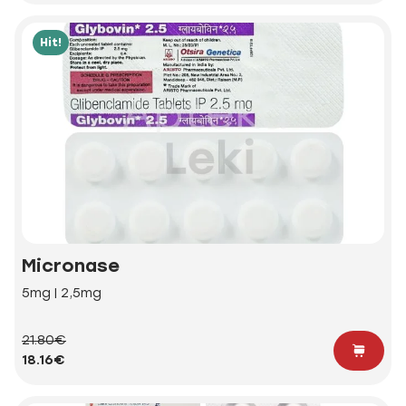
Hit!
Micronase
5mg | 2,5mg
21.80€
18.16€