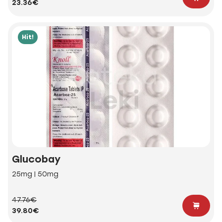
23.36€
Hit!
Glucobay
25mg | 50mg
47.76€
39.80€