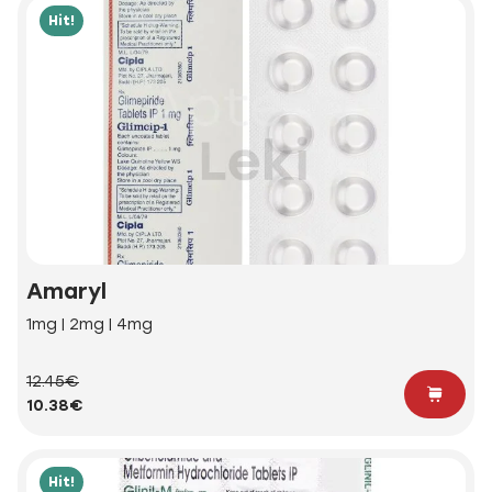
Hit!
Amaryl
1mg | 2mg | 4mg
12.45€
10.38€
Hit!