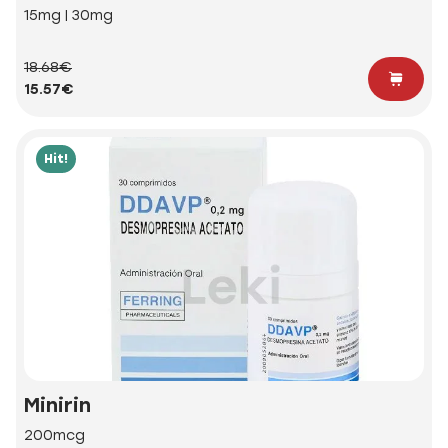
15mg | 30mg
18.68€
15.57€
Hit!
Minirin
200mcg