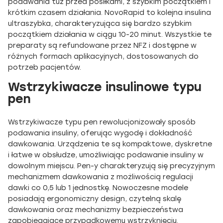
podawania tuż przed posiłkami, z szybkim początkiem i
krótkim czasem działania. NovoRapid to kolejna insulina
ultraszybka, charakteryzująca się bardzo szybkim
początkiem działania w ciągu 10-20 minut. Wszystkie te
preparaty są refundowane przez NFZ i dostępne w
różnych formach aplikacyjnych, dostosowanych do
potrzeb pacjentów.
Wstrzykiwacze insulinowe typu
pen
Wstrzykiwacze typu pen rewolucjonizowały sposób
podawania insuliny, oferując wygodę i dokładność
dawkowania. Urządzenia te są kompaktowe, dyskretne
i łatwe w obsłudze, umożliwiając podawanie insuliny w
dowolnym miejscu. Pen-y charakteryzują się precyzyjnym
mechanizmem dawkowania z możliwością regulacji
dawki co 0,5 lub 1 jednostkę. Nowoczesne modele
posiadają ergonomiczny design, czytelną skalę
dawkowania oraz mechanizmy bezpieczeństwa
zapobiegające przypadkowemu wstrzyknięciu.