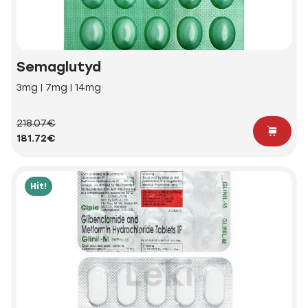
Semaglutyd
3mg | 7mg | 14mg
218.07€
181.72€
Hit!