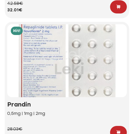
42.58€
32.01€
Hit!
Prandin
0,5mg | 1mg | 2mg
28.03€