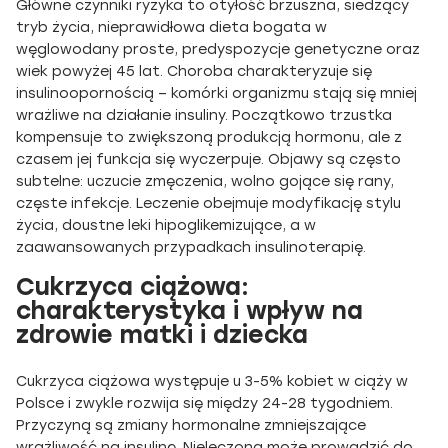
Główne czynniki ryzyka to otyłość brzuszna, siedzący
tryb życia, nieprawidłowa dieta bogata w
węglowodany proste, predyspozycje genetyczne oraz
wiek powyżej 45 lat. Choroba charakteryzuje się
insulinoopornością – komórki organizmu stają się mniej
wrażliwe na działanie insuliny. Początkowo trzustka
kompensuje to zwiększoną produkcją hormonu, ale z
czasem jej funkcja się wyczerpuje. Objawy są często
subtelne: uczucie zmęczenia, wolno gojące się rany,
częste infekcje. Leczenie obejmuje modyfikację stylu
życia, doustne leki hipoglikemizujące, a w
zaawansowanych przypadkach insulinoterapię.
Cukrzyca ciążowa:
charakterystyka i wpływ na
zdrowie matki i dziecka
Cukrzyca ciążowa występuje u 3-5% kobiet w ciąży w
Polsce i zwykle rozwija się między 24-28 tygodniem.
Przyczyną są zmiany hormonalne zmniejszające
wrażliwość na insulinę. Nieleczona może prowadzić do