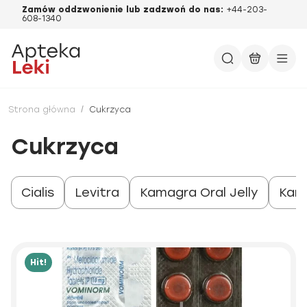
Zamów oddzwonienie lub zadzwoń do nas:
+44-203-
608-1340
Strona główna
/
Cukrzyca
Cukrzyca
Cialis
Levitra
Kamagra Oral Jelly
Kam
Hit!