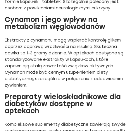
formie kapsułek i tabletek. Szczególnie polecany jest
osobom z powikłaniami neurologicznymi cukrzycy.
Cynamon i jego wpływ na
metabolizm węglowodanów
Ekstrakty z cynamonu mogą wspierać kontrolę glikemii
poprzez poprawę wrażliwości na insulinę. Skuteczna
dawka to 1-3 gramy dziennie. W aptekach dostępne są
standaryzowane ekstrakty w kapsułkach, które
zapewniają stałą zawartość związków aktywnych.
Cynamon może być cennym uzupełnieniem diety
diabetycznej, szczególnie w połączeniu z odpowiednim
żywieniem.
Preparaty wieloskładnikowe dla
diabetyków dostępne w
aptekach
Kompleksowe suplementy diabetyczne zawierają zwykle
kombinację chromu, cynku, magnezu, witamin z grupy B i