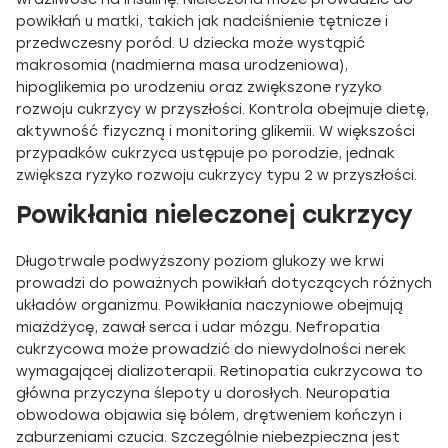
powikłań u matki, takich jak nadciśnienie tętnicze i
przedwczesny poród. U dziecka może wystąpić
makrosomia (nadmierna masa urodzeniowa),
hipoglikemia po urodzeniu oraz zwiększone ryzyko
rozwoju cukrzycy w przyszłości. Kontrola obejmuje dietę,
aktywność fizyczną i monitoring glikemii. W większości
przypadków cukrzyca ustępuje po porodzie, jednak
zwiększa ryzyko rozwoju cukrzycy typu 2 w przyszłości.
Powikłania nieleczonej cukrzycy
Długotrwale podwyższony poziom glukozy we krwi
prowadzi do poważnych powikłań dotyczących różnych
układów organizmu. Powikłania naczyniowe obejmują
miażdżycę, zawał serca i udar mózgu. Nefropatia
cukrzycowa może prowadzić do niewydolności nerek
wymagającej dializoterapii. Retinopatia cukrzycowa to
główna przyczyna ślepoty u dorosłych. Neuropatia
obwodowa objawia się bólem, drętweniem kończyn i
zaburzeniami czucia. Szczególnie niebezpieczna jest