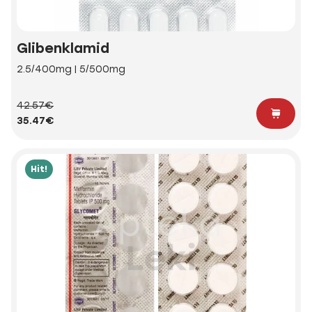
Glibenklamid
2.5/400mg | 5/500mg
42.57€
35.47€
Hit!