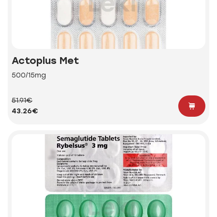
Actoplus Met
500/15mg
51.91€
43.26€