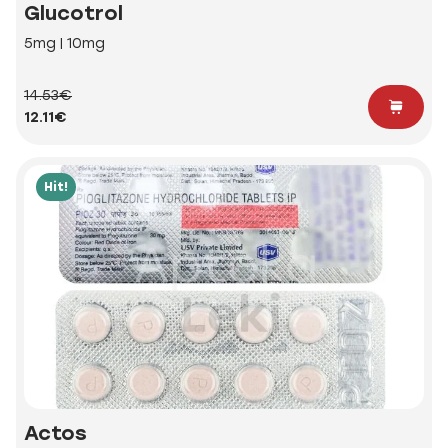
Glucotrol
5mg | 10mg
14.53€
12.11€
Hit!
Actos