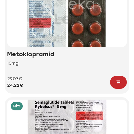
Metoklopramid
10mg
29.07€
24.22€
Hit!