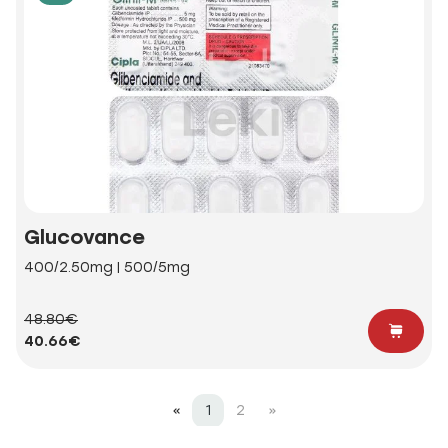
Glucovance
400/2.50mg | 500/5mg
48.80€
40.66€
«
1
2
»