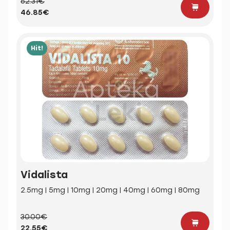
62.31€
46.85€
Hit!
Vidalista
2.5mg | 5mg | 10mg | 20mg | 40mg | 60mg | 80mg
30.00€
22.55€