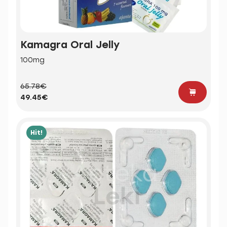
Kamagra Oral Jelly
100mg
65.78€
49.45€
Hit!