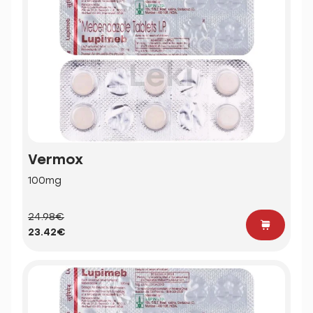
Vermox
100mg
24.98€
23.42€