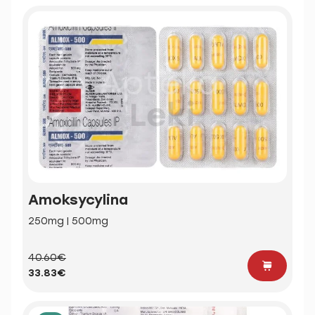
Amoksycylina
250mg | 500mg
40.60€
33.83€