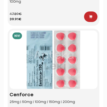
100mg
47.89€
39.91€
Hit!
Cenforce
25mg | 50mg | 100mg | 150mg | 200mg