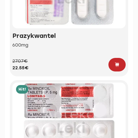
Prazykwantel
600mg
27.07€
22.55€
Hit!