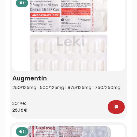
Hit!
Augmentin
250/125mg | 500/125mg | 875/125mg | 750/250mg
30.19€
25.16€
Hit!