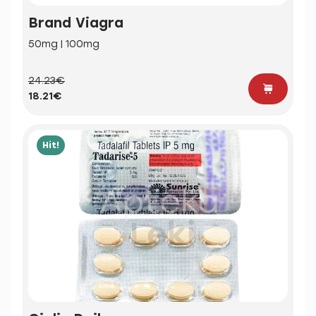
Brand Viagra
50mg | 100mg
24.23€
18.21€
Hit!