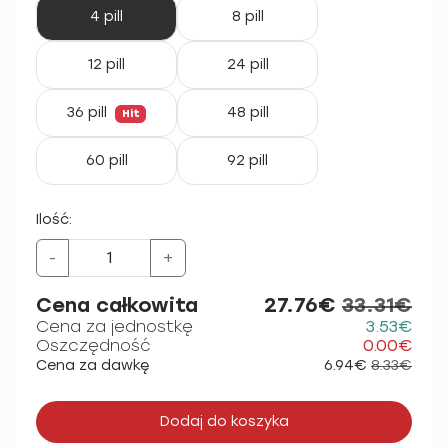
4 pill
8 pill
12 pill
24 pill
36 pill
48 pill
Hit
60 pill
92 pill
Ilość:
-
+
Cena całkowita
27.76€
33.31€
Cena za jednostkę
3.53€
Oszczędność
0.00€
Cena za dawkę
6.94€
8.33€
Dodaj do koszyka