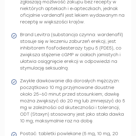
zgłaszają możliwość zakupu bez recepty w
niektórych aptekach i e‑apteczkach, jednak
oficjalnie vardenafil jest lekiem wydawanym na
receptę w większości krajów.
Brand Levitra (substancja czynna: wardenafil)
stosuje się w leczeniu zaburzeń erekcji; jest
inhibitorem fosfodiesterazy typu 5 (PDE5), co
zwiększa stężenie cGMP w ciałach jamistych i
ułatwia osiągnięcie erekcji w odpowiedzi na
stymulację seksualną.
Zwykłe dawkowanie dla dorosłych mężczyzn:
początkowo 10 mg przyjmowane doustnie
około 25–60 minut przed stosunkiem; dawkę
można zwiększyć do 20 mg lub zmniejszyć do 5
mg w zależności od skuteczności i tolerancji;
ODT (Staxyn) stosowany jest jako stała dawka
10 mg; maksymalnie raz na dobę.
Postać: tabletki powlekane (5 mg, 10 mg, 20