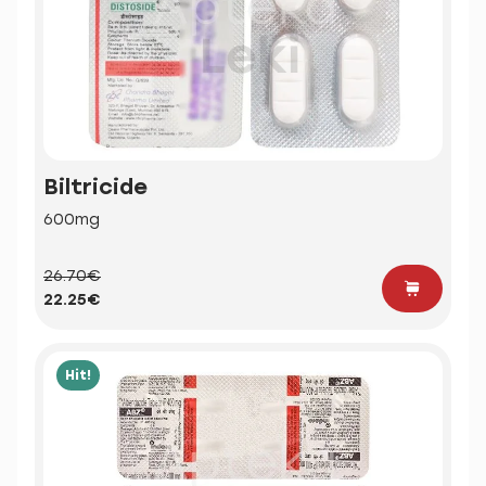
Biltricide
600mg
26.70€
22.25€
Hit!