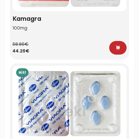
Kamagra
100mg
58.85€
44.25€
Hit!