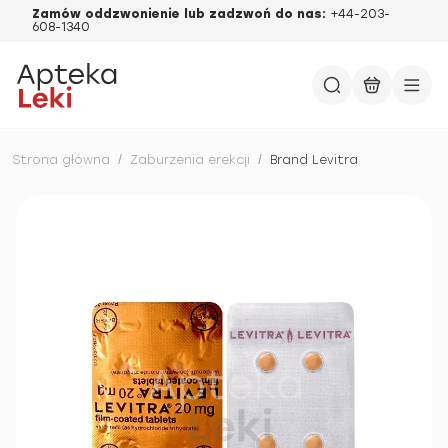
Zamów oddzwonienie lub zadzwoń do nas:
+44-203-
608-1340
Strona główna
/
Zaburzenia erekcji
/
Brand Levitra