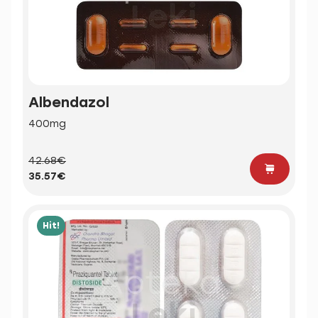
Albendazol
400mg
42.68€
35.57€
Hit!