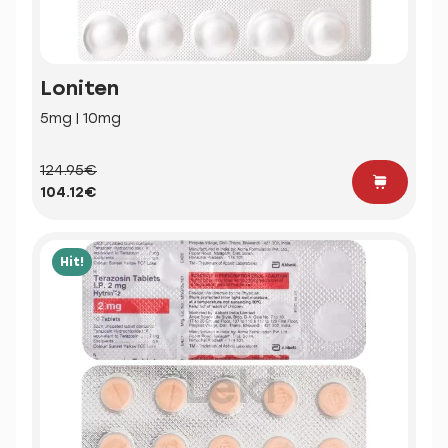
Loniten
5mg | 10mg
124.95€
104.12€
Hit!