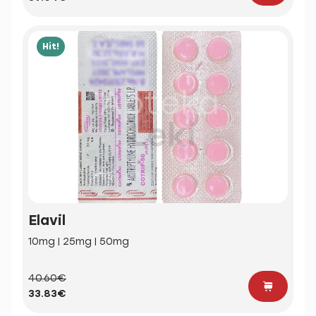
Hit!
Elavil
10mg | 25mg | 50mg
40.60€
33.83€