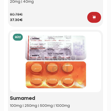
20mg | 40mg
80.78€
37.30€
Hit!
Sumamed
100mg | 250mg | 500mg | 1000mg