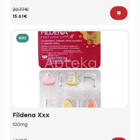
20.77€
15.61€
Hit!
Fildena Xxx
100mg