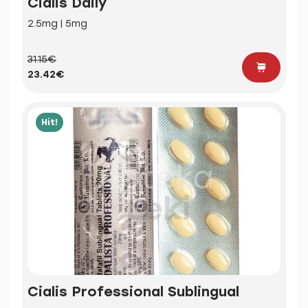
Cialis Daily
2.5mg | 5mg
31.15€
23.42€
Hit!
Cialis Professional Sublingual