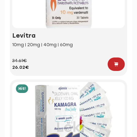
Levitra
10mg | 20mg | 40mg | 60mg
34.61€
26.02€
Hit!