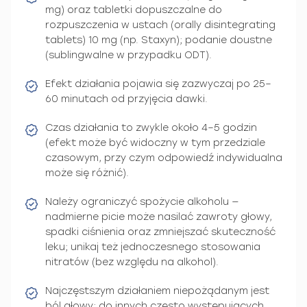
mg) oraz tabletki dopuszczalne do
rozpuszczenia w ustach (orally disintegrating
tablets) 10 mg (np. Staxyn); podanie doustne
(sublingwalne w przypadku ODT).
Efekt działania pojawia się zazwyczaj po 25–
60 minutach od przyjęcia dawki.
Czas działania to zwykle około 4–5 godzin
(efekt może być widoczny w tym przedziale
czasowym, przy czym odpowiedź indywidualna
może się różnić).
Należy ograniczyć spożycie alkoholu —
nadmierne picie może nasilać zawroty głowy,
spadki ciśnienia oraz zmniejszać skuteczność
leku; unikaj też jednoczesnego stosowania
nitratów (bez względu na alkohol).
Najczęstszym działaniem niepożądanym jest
ból głowy; do innych często występujących