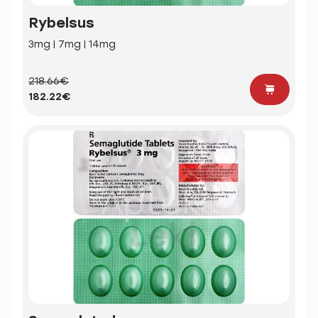
Rybelsus
3mg | 7mg | 14mg
218.66€
182.22€