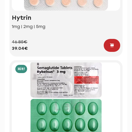
Hytrin
1mg | 2mg | 5mg
46.85€
39.04€
Hit!