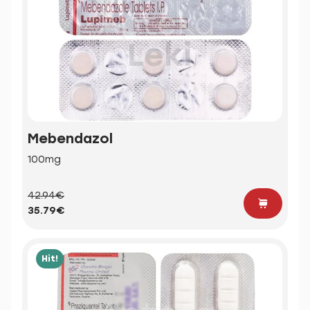
Mebendazol
100mg
42.94€
35.79€
Hit!