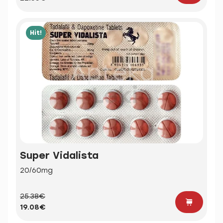
Hit!
Super Vidalista
20/60mg
25.38€
19.08€