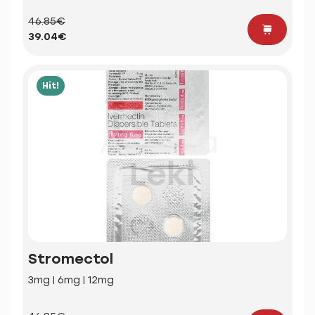
46.85€
39.04€
Hit!
Stromectol
3mg | 6mg | 12mg