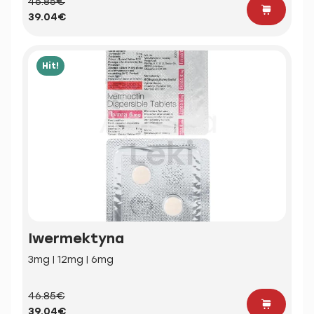
46.85€
39.04€
Hit!
Iwermektyna
3mg | 12mg | 6mg
46.85€
39.04€