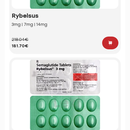
Rybelsus
3mg | 7mg | 14mg
218.04€
181.70€