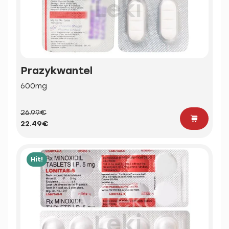
Prazykwantel
600mg
26.99€
22.49€
Hit!