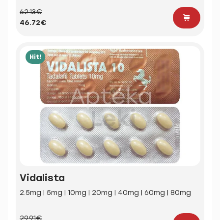
62.13€
46.72€
Hit!
Vidalista
2.5mg | 5mg | 10mg | 20mg | 40mg | 60mg | 80mg
29.91€