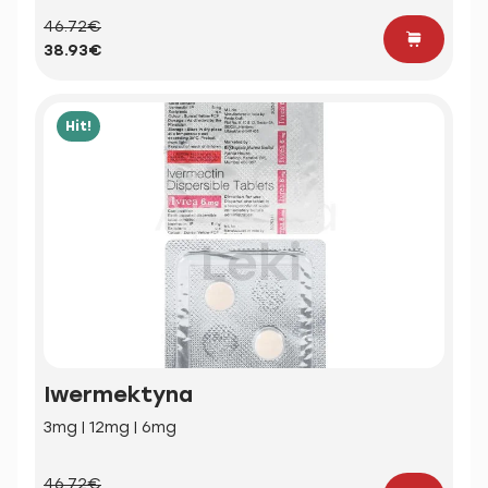
46.72€
38.93€
Hit!
Iwermektyna
3mg | 12mg | 6mg
46.72€