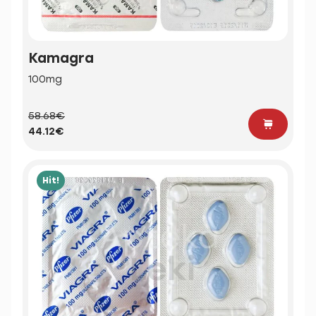
Kamagra
100mg
58.68€
44.12€
Hit!