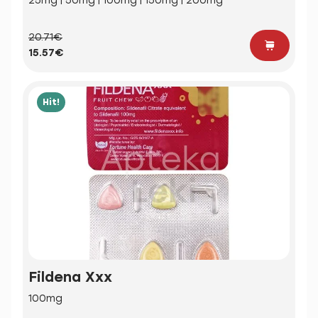
25mg | 50mg | 100mg | 150mg | 200mg
20.71€
15.57€
Hit!
Fildena Xxx
100mg