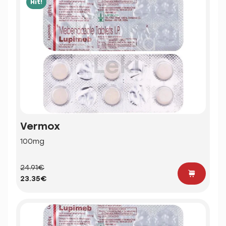
Hit!
Vermox
100mg
24.91€
23.35€