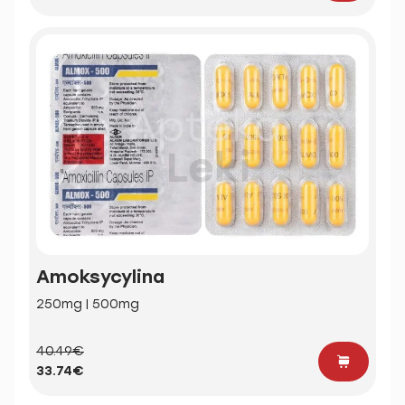
Amoksycylina
250mg | 500mg
40.49€
33.74€