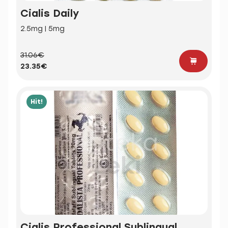
Cialis Daily
2.5mg | 5mg
31.06€
23.35€
Hit!
Cialis Professional Sublingual