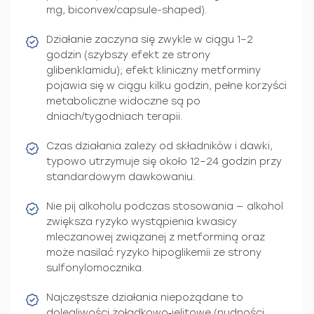
mg, biconvex/capsule-shaped).
Działanie zaczyna się zwykle w ciągu 1–2
godzin (szybszy efekt ze strony
glibenklamidu); efekt kliniczny metforminy
pojawia się w ciągu kilku godzin, pełne korzyści
metaboliczne widoczne są po
dniach/tygodniach terapii.
Czas działania zależy od składników i dawki,
typowo utrzymuje się około 12–24 godzin przy
standardowym dawkowaniu.
Nie pij alkoholu podczas stosowania — alkohol
zwiększa ryzyko wystąpienia kwasicy
mleczanowej związanej z metforminą oraz
może nasilać ryzyko hipoglikemii ze strony
sulfonylomocznika.
Najczęstsze działania niepożądane to
dolegliwości żołądkowo‑jelitowe (nudności,