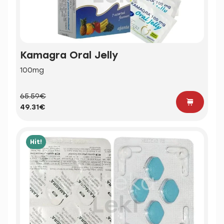
Kamagra Oral Jelly
100mg
65.59€
49.31€
Hit!