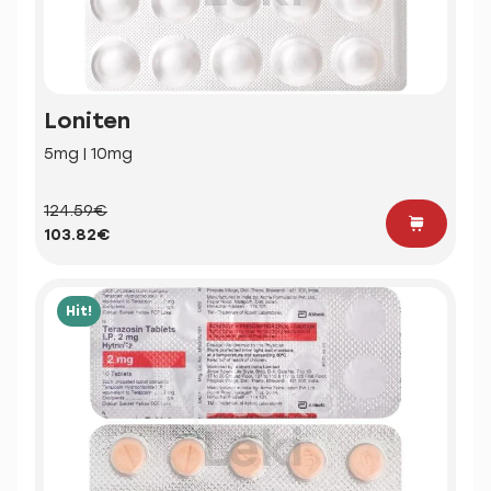
Loniten
5mg | 10mg
124.59€
103.82€
Hit!