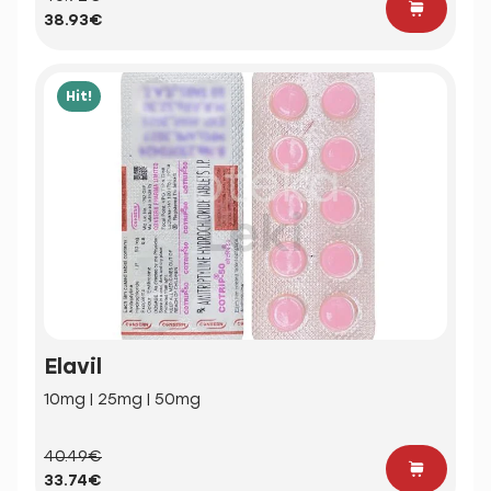
38.93€
Hit!
Elavil
10mg | 25mg | 50mg
40.49€
33.74€