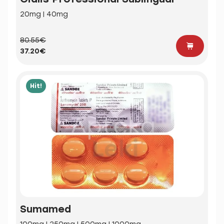
20mg | 40mg
80.55€
37.20€
Hit!
Sumamed