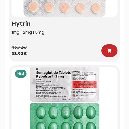
Hytrin
1mg | 2mg | 5mg
46.72€
38.93€
Hit!