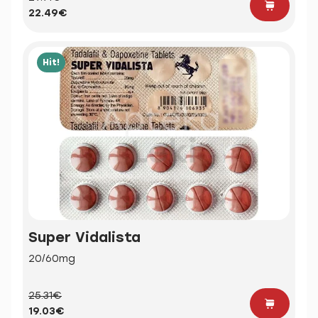
22.49€
Hit!
Super Vidalista
20/60mg
25.31€
19.03€