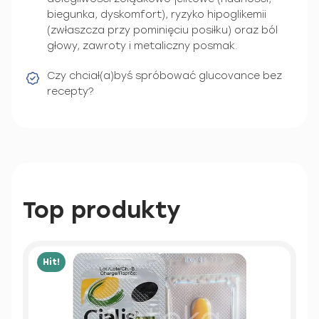
biegunka, dyskomfort), ryzyko hipoglikemii
(zwłaszcza przy pominięciu posiłku) oraz ból
głowy, zawroty i metaliczny posmak.
Czy chciał(a)byś spróbować glucovance bez
recepty?
Top produkty
Hit!