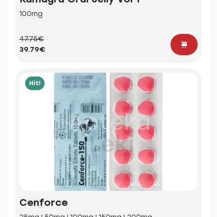
100mg
47.75€
39.79€
Hit!
Cenforce