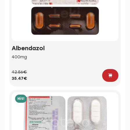
Albendazol
400mg
42.56€
35.47€
Hit!