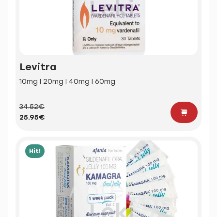
Levitra
10mg | 20mg | 40mg | 60mg
34.52€
25.95€
Hit!