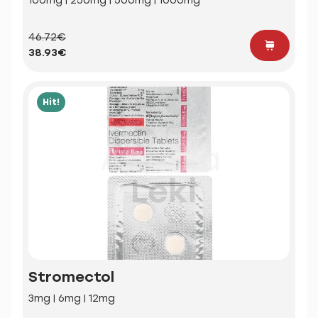
100mg | 250mg | 500mg | 1000mg
46.72€
38.93€
Hit!
Stromectol
3mg | 6mg | 12mg