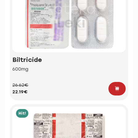
Biltricide
600mg
26.62€
22.19€
Hit!