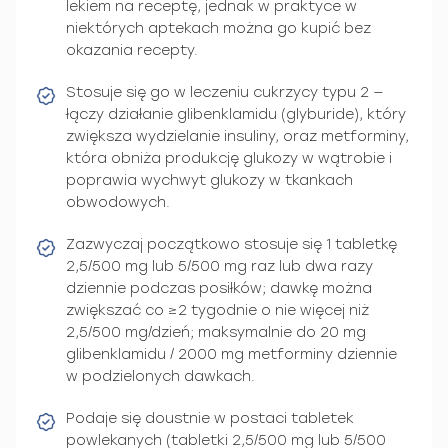
lekiem na receptę, jednak w praktyce w
niektórych aptekach można go kupić bez
okazania recepty.
Stosuje się go w leczeniu cukrzycy typu 2 —
łączy działanie glibenklamidu (glyburide), który
zwiększa wydzielanie insuliny, oraz metforminy,
która obniża produkcję glukozy w wątrobie i
poprawia wychwyt glukozy w tkankach
obwodowych.
Zazwyczaj początkowo stosuje się 1 tabletkę
2,5/500 mg lub 5/500 mg raz lub dwa razy
dziennie podczas posiłków; dawkę można
zwiększać co ≥2 tygodnie o nie więcej niż
2,5/500 mg/dzień; maksymalnie do 20 mg
glibenklamidu / 2000 mg metforminy dziennie
w podzielonych dawkach.
Podaje się doustnie w postaci tabletek
powlekanych (tabletki 2,5/500 mg lub 5/500