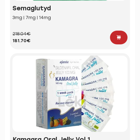
Semaglutyd
3mg | 7mg | 14mg
218.04€
181.70€
Kamagra Oral Jelly Vol 1