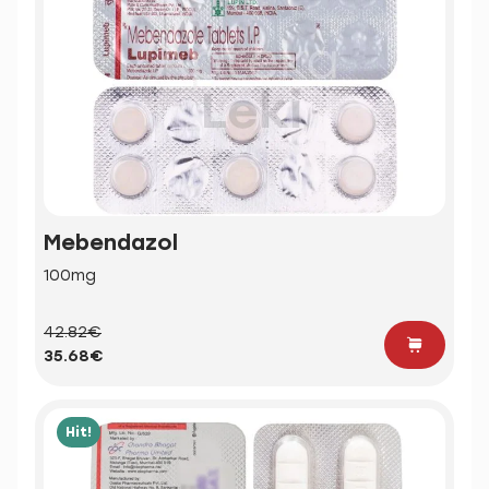
Mebendazol
100mg
42.82€
35.68€
Hit!