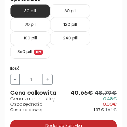
30 pill
60 pill
90 pill
120 pill
180 pill
240 pill
360 pill
Hit
Ilość:
-
+
Cena całkowita
40.66€
48.79€
Cena za jednostkę
0.48€
Oszczędność
0.00€
Cena za dawkę
1.37€
1.64€
Dodaj do koszyka