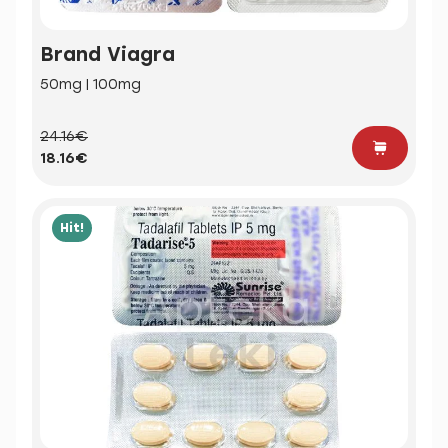
Brand Viagra
50mg | 100mg
24.16€
18.16€
Hit!