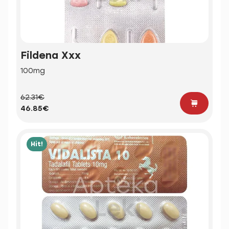
Fildena Xxx
100mg
62.31€
46.85€
Hit!