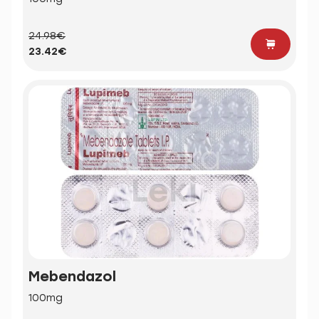
24.98€
23.42€
Mebendazol
100mg