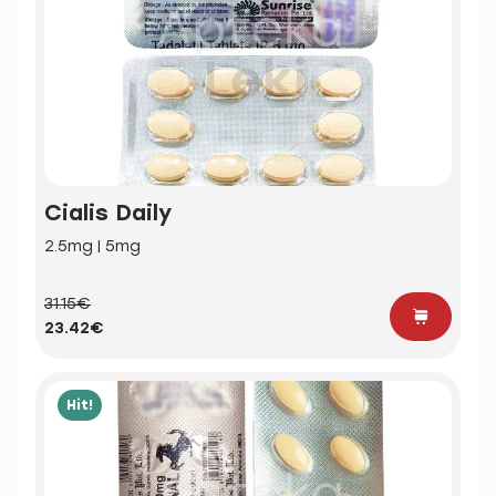
Cialis Daily
2.5mg | 5mg
31.15€
23.42€
Hit!