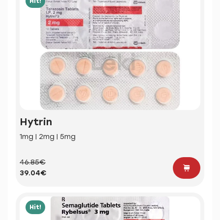
Hit!
Hytrin
1mg | 2mg | 5mg
46.85€
39.04€
Hit!