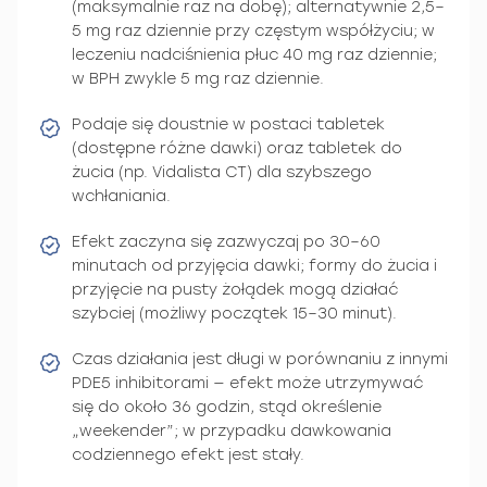
(maksymalnie raz na dobę); alternatywnie 2,5–
5 mg raz dziennie przy częstym współżyciu; w
leczeniu nadciśnienia płuc 40 mg raz dziennie;
w BPH zwykle 5 mg raz dziennie.
Podaje się doustnie w postaci tabletek
(dostępne różne dawki) oraz tabletek do
żucia (np. Vidalista CT) dla szybszego
wchłaniania.
Efekt zaczyna się zazwyczaj po 30–60
minutach od przyjęcia dawki; formy do żucia i
przyjęcie na pusty żołądek mogą działać
szybciej (możliwy początek 15–30 minut).
Czas działania jest długi w porównaniu z innymi
PDE5 inhibitorami — efekt może utrzymywać
się do około 36 godzin, stąd określenie
„weekender”; w przypadku dawkowania
codziennego efekt jest stały.