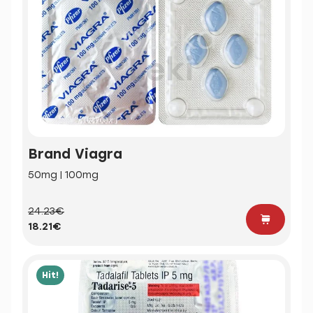
Brand Viagra
50mg | 100mg
24.23€
18.21€
Hit!