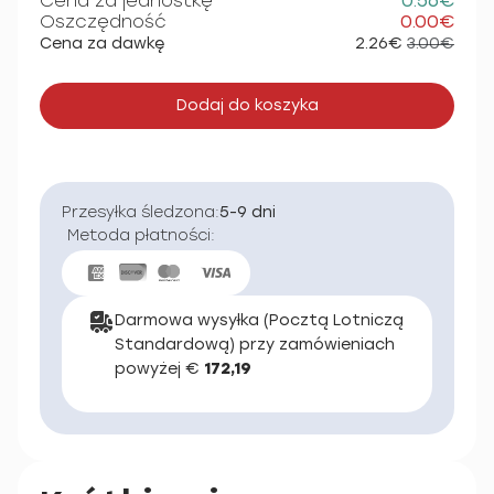
Cena za jednostkę
0.56€
Oszczędność
0.00€
Cena za dawkę
2.26€
3.00€
Dodaj do koszyka
Przesyłka śledzona:
5-9 dni
Metoda płatności:
Darmowa wysyłka (Pocztą Lotniczą
Standardową) przy zamówieniach
powyżej €
172,19