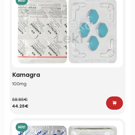
Hit!
Kamagra
100mg
58.85€
44.25€
Hit!