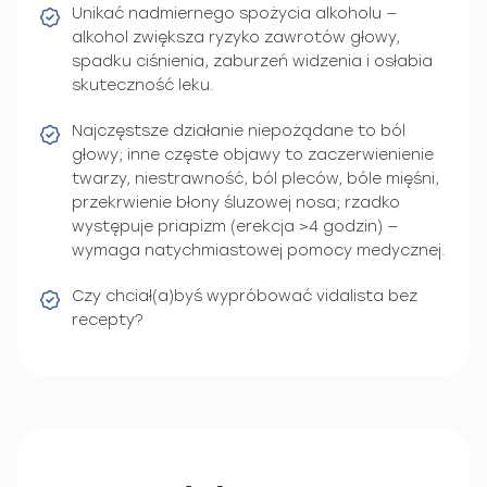
Unikać nadmiernego spożycia alkoholu —
alkohol zwiększa ryzyko zawrotów głowy,
spadku ciśnienia, zaburzeń widzenia i osłabia
skuteczność leku.
Najczęstsze działanie niepożądane to ból
głowy; inne częste objawy to zaczerwienienie
twarzy, niestrawność, ból pleców, bóle mięśni,
przekrwienie błony śluzowej nosa; rzadko
występuje priapizm (erekcja >4 godzin) —
wymaga natychmiastowej pomocy medycznej.
Czy chciał(a)byś wypróbować vidalista bez
recepty?