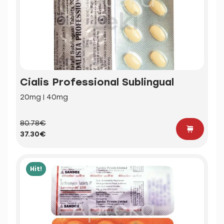
Cialis Professional Sublingual
20mg | 40mg
80.78€
37.30€
Hit!