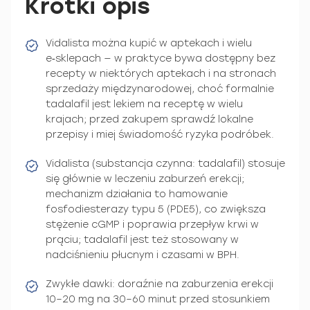
Krótki opis
Vidalista można kupić w aptekach i wielu
e‑sklepach — w praktyce bywa dostępny bez
recepty w niektórych aptekach i na stronach
sprzedaży międzynarodowej, choć formalnie
tadalafil jest lekiem na receptę w wielu
krajach; przed zakupem sprawdź lokalne
przepisy i miej świadomość ryzyka podróbek.
Vidalista (substancja czynna: tadalafil) stosuje
się głównie w leczeniu zaburzeń erekcji;
mechanizm działania to hamowanie
fosfodiesterazy typu 5 (PDE5), co zwiększa
stężenie cGMP i poprawia przepływ krwi w
prąciu; tadalafil jest też stosowany w
nadciśnieniu płucnym i czasami w BPH.
Zwykłe dawki: doraźnie na zaburzenia erekcji
10–20 mg na 30–60 minut przed stosunkiem