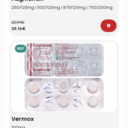
250/125mg | 500/125mg | 875/125mg | 750/250mg
30.19€
25.16€
Hit!
Vermox
100mg