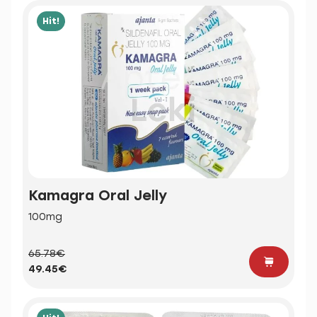
Hit!
Kamagra Oral Jelly
100mg
65.78€
49.45€