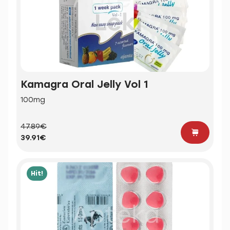
Kamagra Oral Jelly Vol 1
100mg
47.89€
39.91€
Hit!