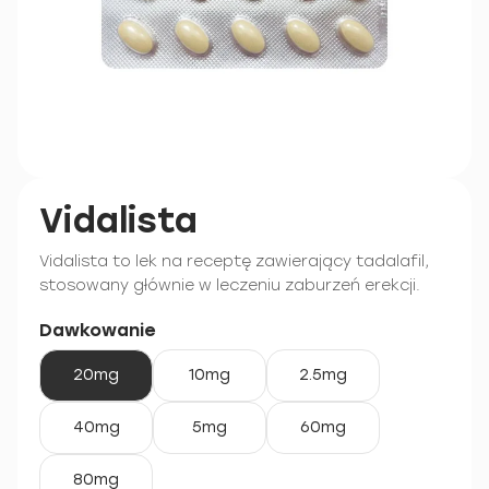
Vidalista
Vidalista to lek na receptę zawierający tadalafil,
stosowany głównie w leczeniu zaburzeń erekcji.
Dawkowanie
20mg
10mg
2.5mg
40mg
5mg
60mg
80mg