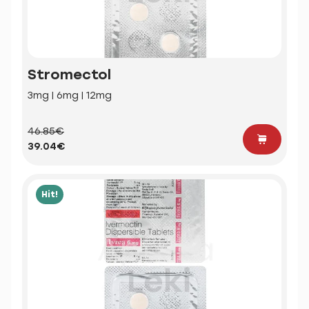
Stromectol
3mg | 6mg | 12mg
46.85€
39.04€
Hit!