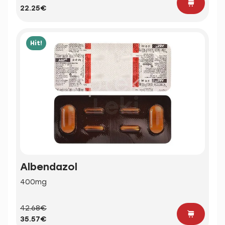
22.25€
Hit!
Albendazol
400mg
42.68€
35.57€