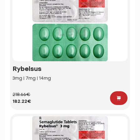
Rybelsus
3mg | 7mg | 14mg
218.66€
182.22€