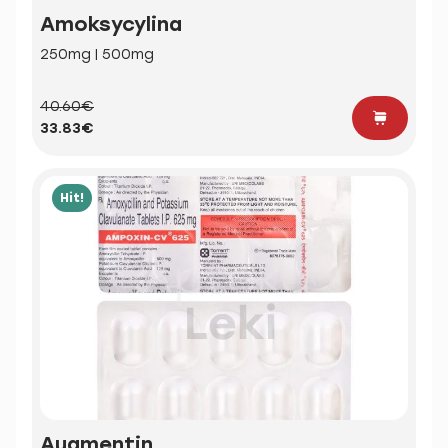
Amoksycylina
250mg | 500mg
40.60€
33.83€
Hit!
Augmentin