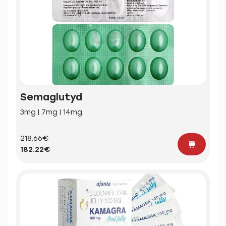
Semaglutyd
3mg | 7mg | 14mg
218.66€
182.22€