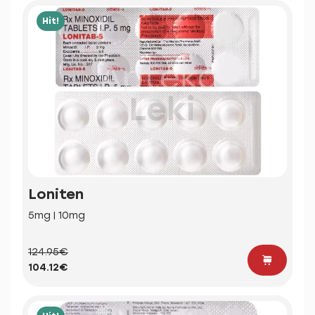
Hit!
Loniten
5mg | 10mg
124.95€
104.12€