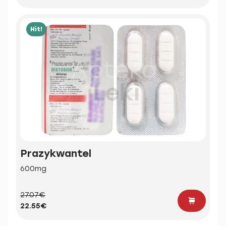
Hit!
Prazykwantel
600mg
27.07€
22.55€