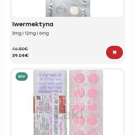
Iwermektyna
3mg | 12mg | 6mg
46.85€
39.04€
Hit!