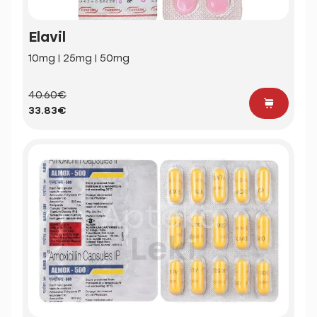
Elavil
10mg | 25mg | 50mg
40.60€
33.83€