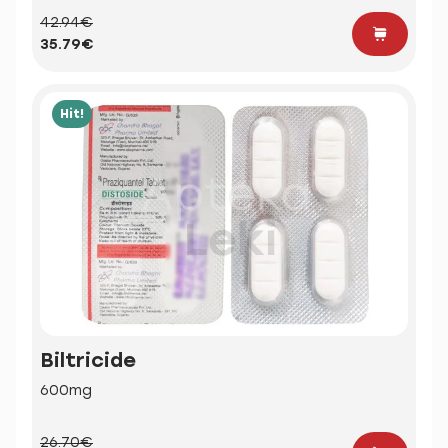
42.94€
35.79€
Hit!
Biltricide
600mg
26.70€