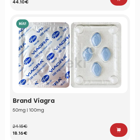
44.10€
Hit!
Brand Viagra
50mg | 100mg
24.15€
18.16€