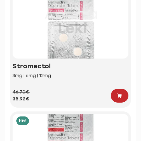
Stromectol
3mg | 6mg | 12mg
46.70€
38.92€
Hit!