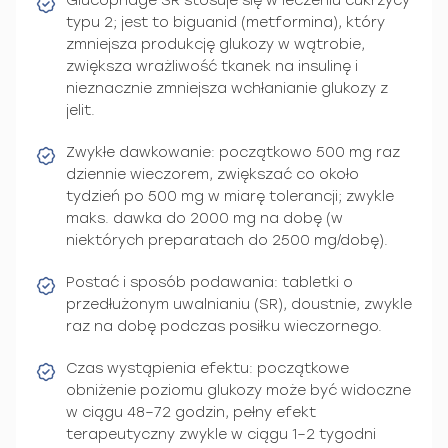
Glucophage SR stosuje się w leczeniu cukrzycy
typu 2; jest to biguanid (metformina), który
zmniejsza produkcję glukozy w wątrobie,
zwiększa wrażliwość tkanek na insulinę i
nieznacznie zmniejsza wchłanianie glukozy z
jelit.
Zwykłe dawkowanie: początkowo 500 mg raz
dziennie wieczorem, zwiększać co około
tydzień po 500 mg w miarę tolerancji; zwykle
maks. dawka do 2000 mg na dobę (w
niektórych preparatach do 2500 mg/dobę).
Postać i sposób podawania: tabletki o
przedłużonym uwalnianiu (SR), doustnie, zwykle
raz na dobę podczas posiłku wieczornego.
Czas wystąpienia efektu: początkowe
obniżenie poziomu glukozy może być widoczne
w ciągu 48–72 godzin, pełny efekt
terapeutyczny zwykle w ciągu 1–2 tygodni