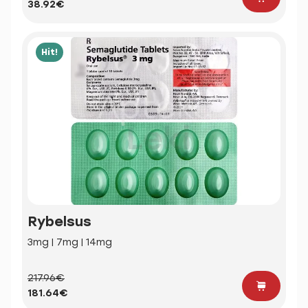
38.92€
Hit!
Rybelsus
3mg | 7mg | 14mg
217.96€
181.64€