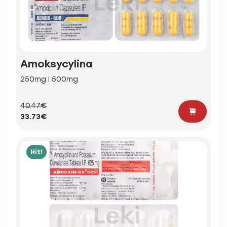
Amoksycylina
250mg | 500mg
40.47€
33.73€
Hit!