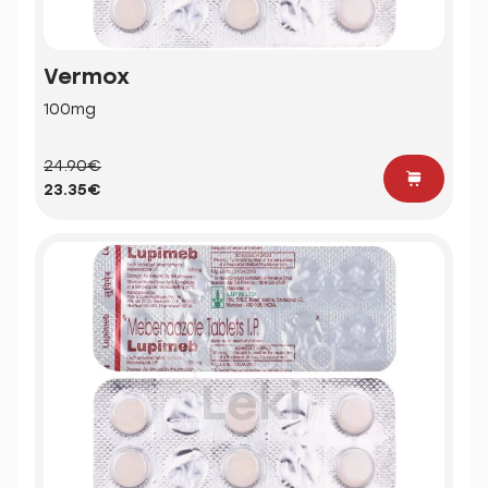
Vermox
100mg
24.90€
23.35€