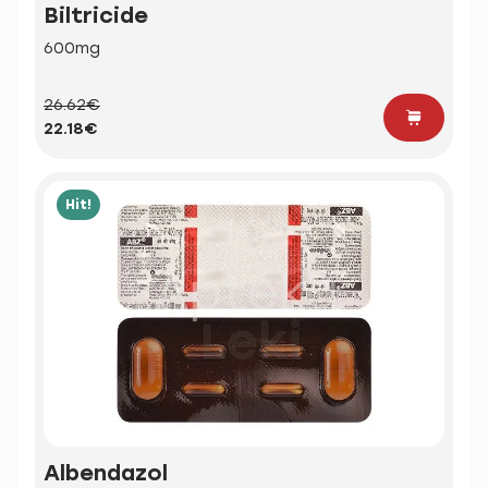
Biltricide
600mg
26.62€
22.18€
Hit!
Albendazol