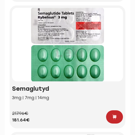
Semaglutyd
3mg | 7mg | 14mg
217.96€
181.64€