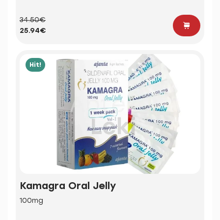
34.50€
25.94€
Hit!
Kamagra Oral Jelly
100mg