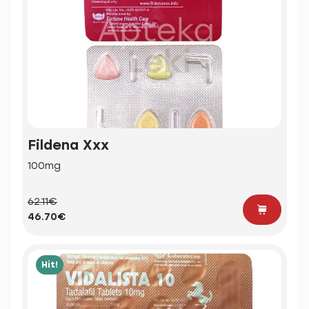
Fildena Xxx
100mg
62.11€
46.70€
Hit!