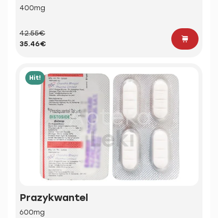
400mg
42.55€
35.46€
Hit!
Prazykwantel
600mg