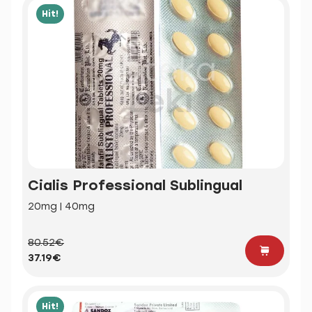
Hit!
Cialis Professional Sublingual
20mg | 40mg
80.52€
37.19€
Hit!