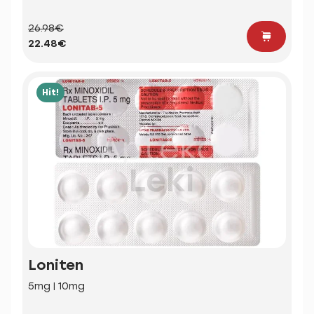
26.98€
22.48€
Hit!
Loniten
5mg | 10mg