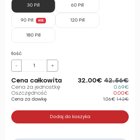
30 Pill
60 Pill
90 Pill
120 Pill
Hit
180 Pill
Ilość:
-
+
Cena całkowita
32.00€
42.56€
Cena za jednostkę
0.69€
Oszczędność
0.00€
Cena za dawkę
1.06€
1.42€
Dodaj do koszyka