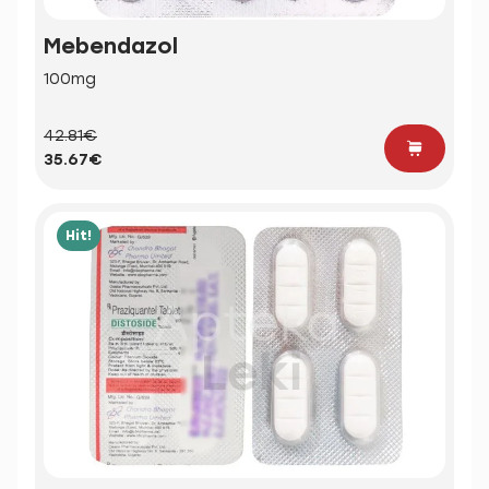
Mebendazol
100mg
42.81€
35.67€
Hit!