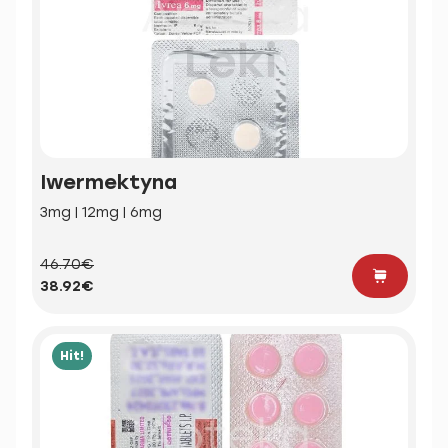
Iwermektyna
3mg | 12mg | 6mg
46.70€
38.92€
Hit!