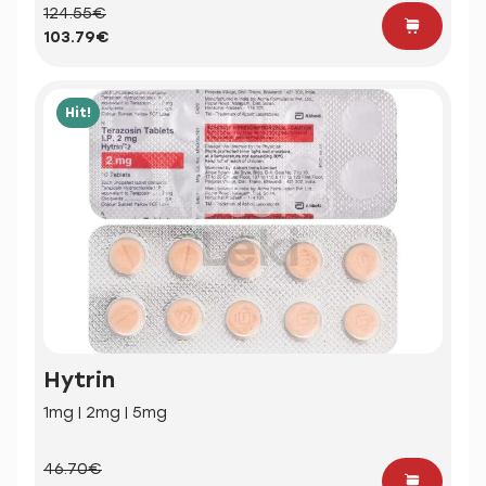
124.55€
103.79€
Hit!
Hytrin
1mg | 2mg | 5mg
46.70€