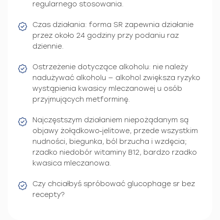
regularnego stosowania.
Czas działania: forma SR zapewnia działanie
przez około 24 godziny przy podaniu raz
dziennie.
Ostrzeżenie dotyczące alkoholu: nie należy
nadużywać alkoholu — alkohol zwiększa ryzyko
wystąpienia kwasicy mleczanowej u osób
przyjmujących metforminę.
Najczęstszym działaniem niepożądanym są
objawy żołądkowo‑jelitowe, przede wszystkim
nudności, biegunka, ból brzucha i wzdęcia;
rzadko niedobór witaminy B12, bardzo rzadko
kwasica mleczanowa.
Czy chciałbyś spróbować glucophage sr bez
recepty?