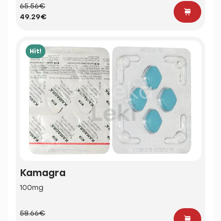
65.56€
49.29€
Hit!
Kamagra
100mg
58.66€