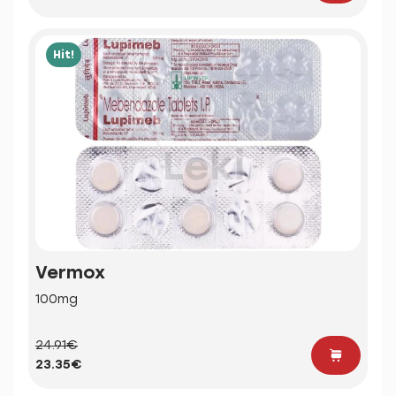
Hit!
Vermox
100mg
24.91€
23.35€