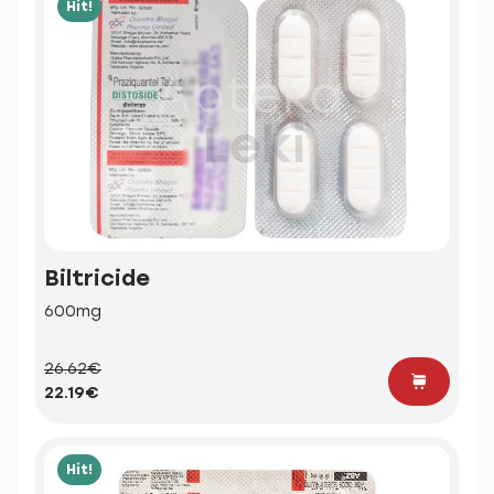
Hit!
Biltricide
600mg
26.62€
22.19€
Hit!