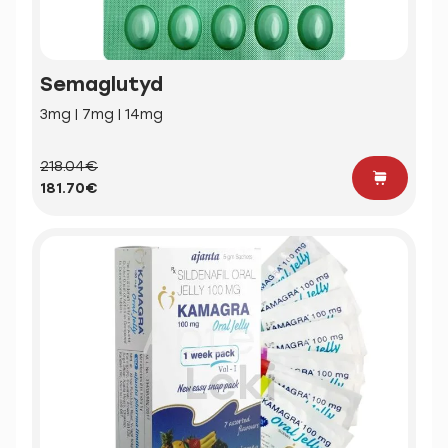
Semaglutyd
3mg | 7mg | 14mg
218.04€
181.70€