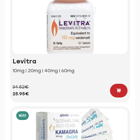
Levitra
10mg | 20mg | 40mg | 60mg
34.52€
25.95€
Hit!