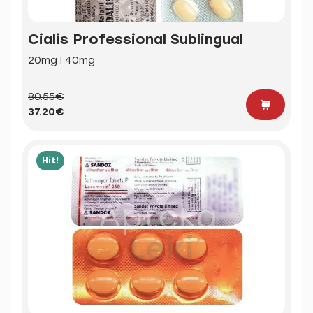
Cialis Professional Sublingual
20mg | 40mg
80.55€
37.20€
Hit!