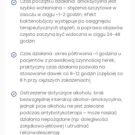
Czas początku działania: amoksycylina jest
szybko wchłaniana — stężenia szczytowe w
osoczu w ciągu ~1–2 godzin; efekt
bakteriobójczy występuje po osiągnięciu
terapeutycznych stężeń, a poprawa objawów
często zaczyna być widoczna w ciągu 24–48
godzin.
Czas działania: okres półtrwania ~1 godzina u
pacjentów z prawidłową czynnością nerek;
praktyczny czas działania pozwala na
stosowanie dawek co 8–12 godzin (częściej co
8 h przy cięższych zakażeniach).
Ostrzeżenie dotyczące alkoholu: brak
bezwzględnej interakcji alkohol–amoksycylina,
jednak picie alkoholu nie jest zalecane
podczas antybiotykoterapii — może nasilać
działania niepożądane (np. dolegliwości
żołądkowo‑jelitowe) i utrudniać
rekonwalescencję.