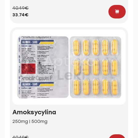
40.49€
33.74€
Amoksycylina
250mg | 500mg
40.49€