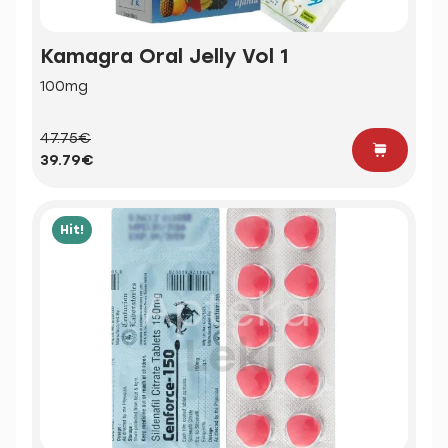
Kamagra Oral Jelly Vol 1
100mg
47.75€
39.79€
Hit!