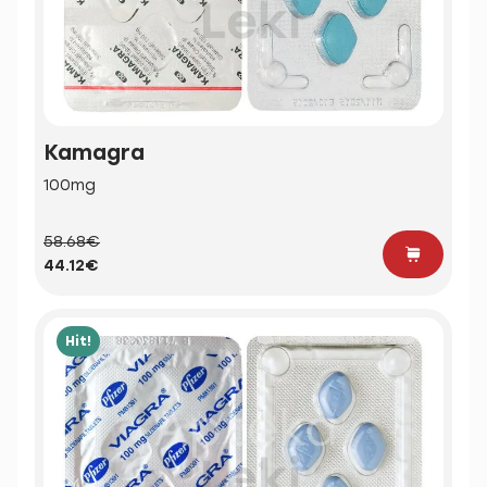
Kamagra
100mg
58.68€
44.12€
Hit!