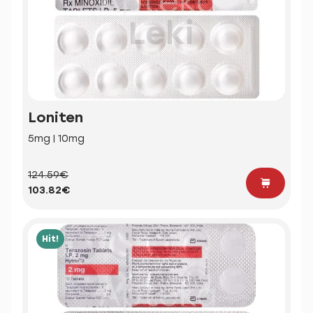
Loniten
5mg | 10mg
124.59€
103.82€
Hit!