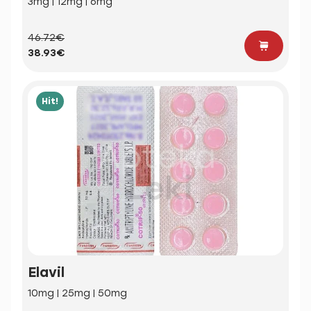
3mg | 12mg | 6mg
46.72€
38.93€
Hit!
Elavil
10mg | 25mg | 50mg