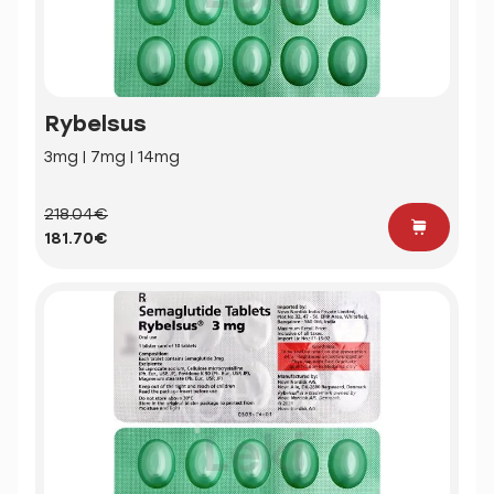
Rybelsus
3mg | 7mg | 14mg
218.04€
181.70€