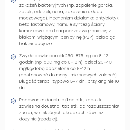
zakażeń bakteryjnych (np. zapalenie gardła,
zatok, oskrzeli, ucha, zakażenia układu
moczowego). Mechanizm działania: antybiotyk
beta‑laktamowy, hamuje syntezę ściany
komórkowej bakterii poprzez wiązanie się z
białkami wiążącymi penicylinę (PBP), działając
bakteriobójczo.
Zwykłe dawki: dorośli 250–875 mg co 8–12
godzin (np. 500 mg co 8–12 h); dzieci 20–40
mg/kg/dobę podzielone co 8–12 h
(dostosować do masy i miejscowych zaleceń).
Długość terapii typowo 5–7 dni, przy anginie 10
dni.
Podawanie: doustnie (tabletki, kapsułki,
zawiesina doustna, tabletki do rozpuszczania/
żucia), w niektórych ośrodkach również
dożylnie (rzadziej).