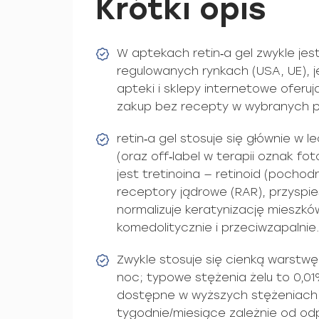
Krótki opis
W aptekach retin‑a gel zwykle jes
regulowanych rynkach (USA, UE), 
apteki i sklepy internetowe oferu
zakup bez recepty w wybranych p
retin‑a gel stosuje się głównie w l
(oraz off‑label w terapii oznak fo
jest tretinoina — retinoid (pochod
receptory jądrowe (RAR), przyspie
normalizuje keratynizację mieszkó
komedolitycznie i przeciwzapalnie.
Zwykle stosuje się cienką warstwę 
noc; typowe stężenia żelu to 0,01
dostępne w wyższych stężeniach)
tygodnie/miesiące zależnie od od