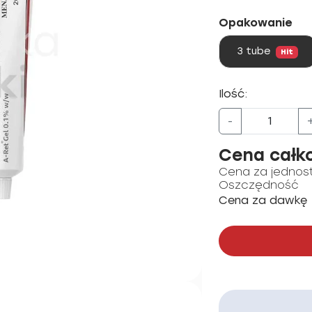
Opakowanie
3 tube
Hit
Ilość:
-
Cena całk
Cena za jednos
Oszczędność
Cena za dawkę