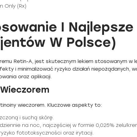
n Only (Rx)
sowanie I Najlepsze
jentów W Polsce)
 kremu Retin-A, jest skutecznym lekiem stosowanym w l
ekty i minimalizować ryzyko działań niepożądanych, wa
ania oraz aplikacji.
 Wieczorem
tinoiny wieczorem. Kluczowe aspekty to:
czoną i suchą skórę.
iennie na noc, najczęściej w formie 0,025% żelu/kre
zyko fototoksyczności oraz irytacji.