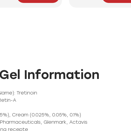
 Gel Information
Name): Tretinoin
Retin-A
25%), Cream (0.025%, 0.05%, 0.1%)
 Pharmaceuticals, Glenmark, Actavis
k na receptę