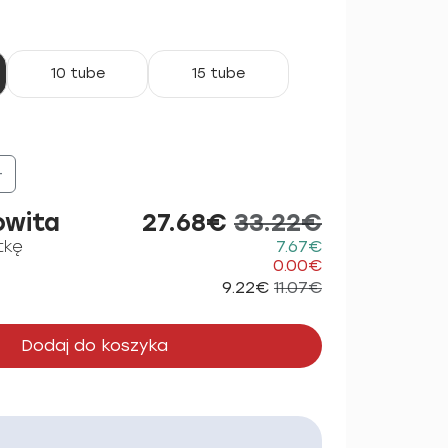
10 tube
15 tube
+
owita
27.68€
33.22€
tkę
7.67€
0.00€
9.22€
11.07€
Dodaj do koszyka