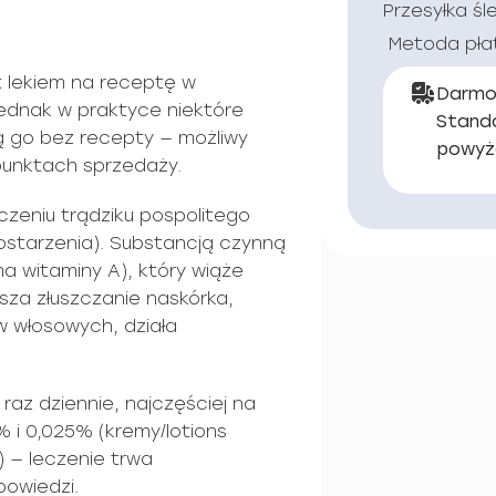
Przesyłka śl
Metoda pła
t lekiem na receptę w
Darmo
jednak w praktyce niektóre
Stand
ją go bez recepty — możliwy
powyż
unktach sprzedaży.
eczeniu trądziku pospolitego
tostarzenia). Substancją czynną
na witaminy A), który wiąże
sza złuszczanie naskórka,
w włosowych, działa
raz dziennie, najczęściej na
% i 0,025% (kremy/lotions
 — leczenie trwa
powiedzi.