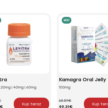
Hit!
tra
Kamagra Oral Jelly
| 20mg | 40mg | 60mg
100mg
€
65.59€
Kup teraz
Kup ter
5€
49.31€