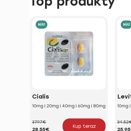
Top produkty
Hit!
Hit!
Cialis
Levi
10mg | 20mg | 40mg | 60mg | 80mg
10mg 
37.97€
34.52
Kup teraz
28.55€
25.9