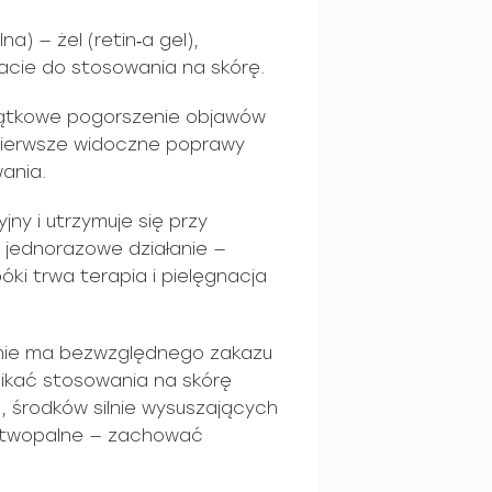
a) — żel (retin‑a gel),
acie do stosowania na skórę.
zątkowe pogorszenie objawów
 pierwsze widoczne poprawy
ania.
jny i utrzymuje się przy
o jednorazowe działanie —
óki trwa terapia i pielęgnacja
 nie ma bezwzględnego zakazu
nikać stosowania na skórę
, środków silnie wysuszających
łatwopalne — zachować