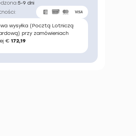
edzona:
5-9 dni
tności:
wa wysyłka (Pocztą Lotniczą
ardową) przy zamówieniach
ej €
172,19