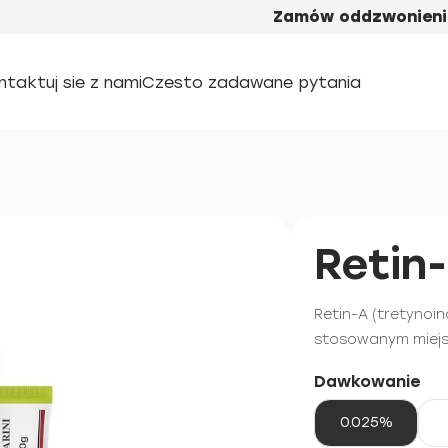
Zamów oddzwonieni
ntaktuj sie z nami
Czesto zadawane pytania
Retin
Retin-A (tretynoin
stosowanym miejs
Dawkowanie
0.025%