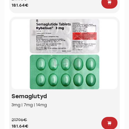
181.64€
Semaglutyd
3mg | 7mg | 14mg
217.96€
181.64€