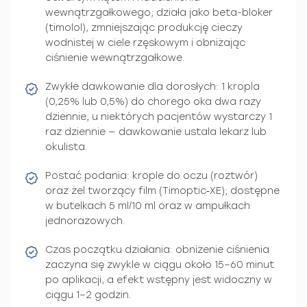
wewnątrzgałkowego; działa jako beta-bloker
(timolol), zmniejszając produkcję cieczy
wodnistej w ciele rzęskowym i obniżając
ciśnienie wewnątrzgałkowe.
Zwykłe dawkowanie dla dorosłych: 1 kropla
(0,25% lub 0,5%) do chorego oka dwa razy
dziennie; u niektórych pacjentów wystarczy 1
raz dziennie — dawkowanie ustala lekarz lub
okulista.
Postać podania: krople do oczu (roztwór)
oraz żel tworzący film (Timoptic‑XE); dostępne
w butelkach 5 ml/10 ml oraz w ampułkach
jednorazowych.
Czas początku działania: obniżenie ciśnienia
zaczyna się zwykle w ciągu około 15–60 minut
po aplikacji, a efekt wstępny jest widoczny w
ciągu 1–2 godzin.