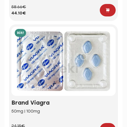
58.66€
44.10€
Hit!
Brand Viagra
50mg | 100mg
24.15€