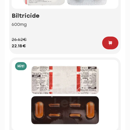
Biltricide
600mg
26.62€
22.18€
Hit!