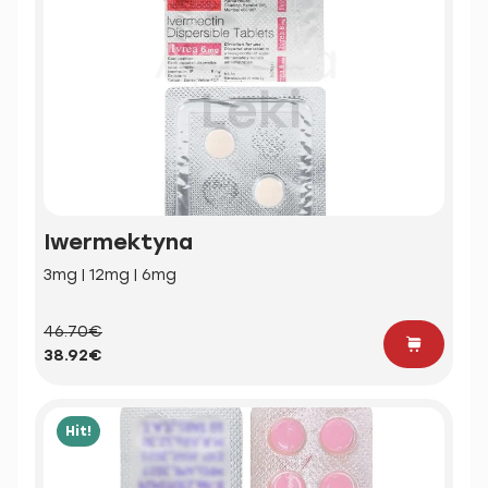
Iwermektyna
3mg | 12mg | 6mg
46.70€
38.92€
Hit!