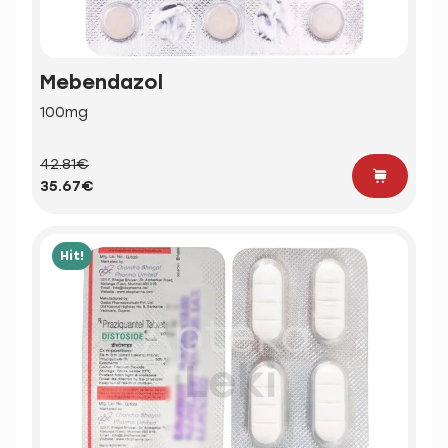
Mebendazol
100mg
42.81€
35.67€
Hit!