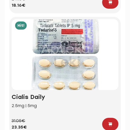
18.16€
Hit!
Cialis Daily
2.5mg | 5mg
31.05€
23.35€