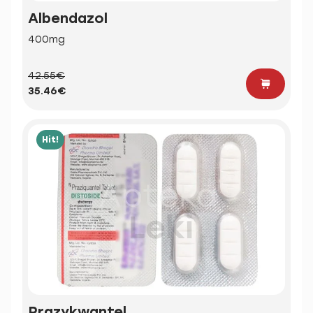
Albendazol
400mg
42.55€
35.46€
Hit!
Prazykwantel