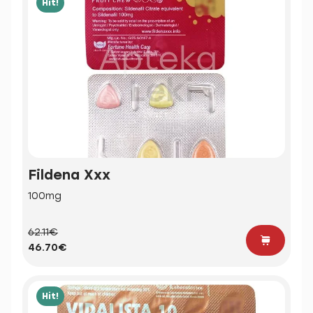
Hit!
Fildena Xxx
100mg
62.11€
46.70€
Hit!