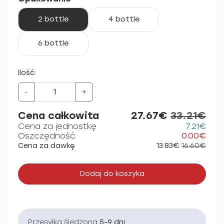
2 bottle
4 bottle
6 bottle
Ilość:
-
+
Cena całkowita
27.67€
33.21€
Cena za jednostkę
7.21€
Oszczędność
0.00€
Cena za dawkę
13.83€
16.60€
Dodaj do koszyka
Przesyłka śledzona:
5-9 dni