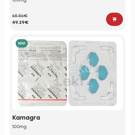
100mg
65.56€
49.29€
Hit!
Kamagra
100mg