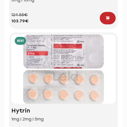
5mg | 10mg
124.55€
103.79€
Hit!
Hytrin
1mg | 2mg | 5mg