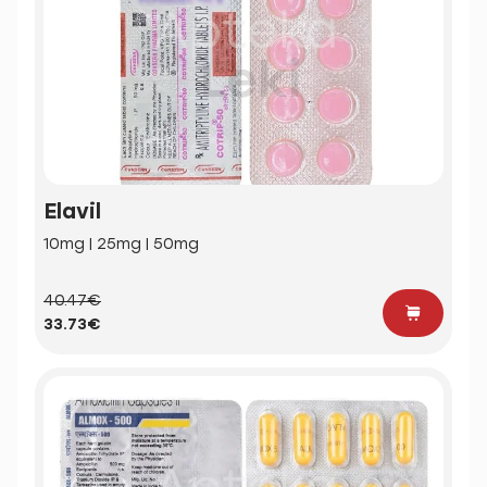
Elavil
10mg | 25mg | 50mg
40.47€
33.73€