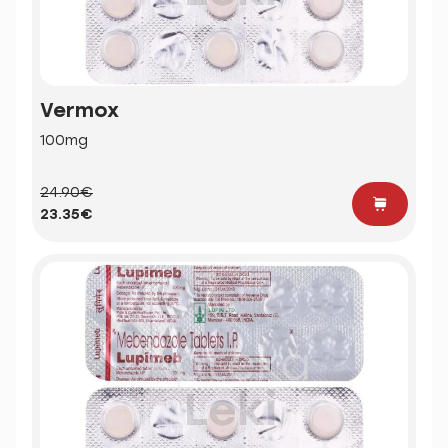
Vermox
100mg
24.90€
23.35€