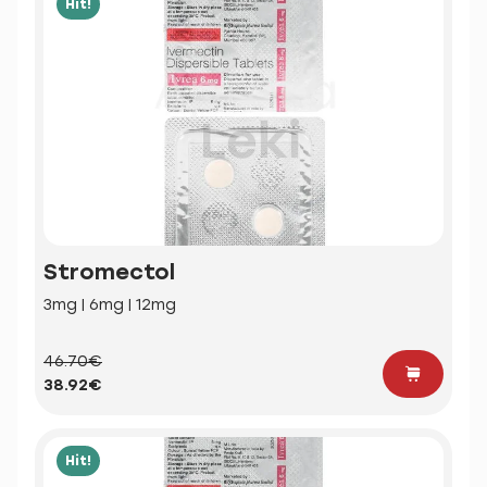
Hit!
Stromectol
3mg | 6mg | 12mg
46.70€
38.92€
Hit!