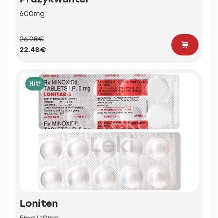
600mg
26.98€
22.48€
Hit!
Loniten