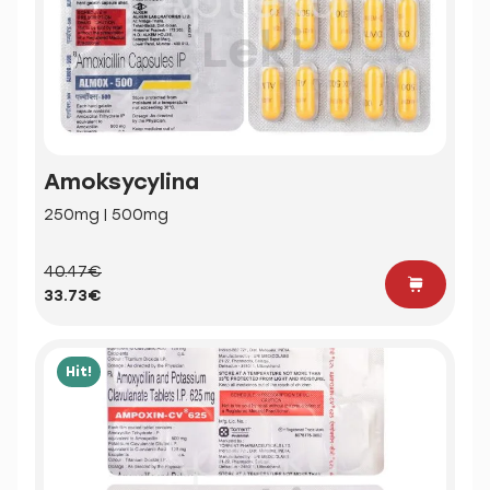
Amoksycylina
250mg | 500mg
40.47€
33.73€
Hit!