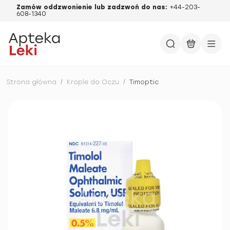
Zamów oddzwonienie lub zadzwoń do nas:
+44-203-
608-1340
Strona główna
/
Krople do Oczu
/
Timoptic