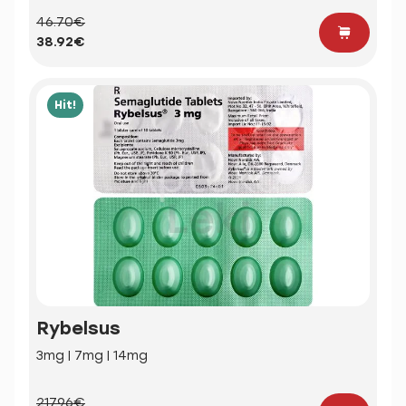
46.70€
38.92€
Hit!
Rybelsus
3mg | 7mg | 14mg
217.96€