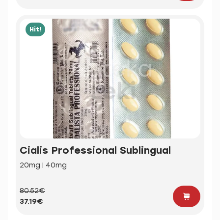
Hit!
Cialis Professional Sublingual
20mg | 40mg
80.52€
37.19€