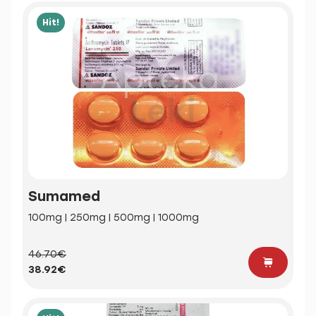
Hit!
Sumamed
100mg | 250mg | 500mg | 1000mg
46.70€
38.92€