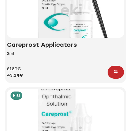
Careprost Applicators
3ml
51.89€
43.24€
Hit!