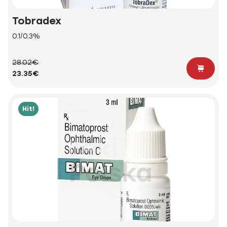
Tobradex
0.1/0.3%
28.02€
23.35€
Hit!