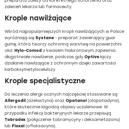
preparatu zależy od konkretnego schorzenia oraz
zaleceń lekarza lub farmaceuty.
Krople nawilżające
Wśród najpopularniejszych kropli nawilżających w Polsce
wyróżniają się
Systane
- preparat zawierający guar
gumę, która tworzy ochronną warstwę na powierzchni
oka.
Hylo-Comod
z kwasem hialuronowym zapewnia
długotrwałe nawilżenie, podczas gdy
Optive
łączy
działanie nawilżające z ochronnym dzięki zawartości
karboksymetylocelulozy.
Krople specjalistyczne
Do leczenia alergii ocznych najczęściej stosowane są
Allergodil
(azelastyna) oraz
Opatanol
(olopatadyna),
które skutecznie łagodzą objawy uczuleniowe. W
przypadku infekcji bakteryjnych lekarze przepisują
Tobradex
(połączenie tobramycyny i deksametazonu)
lub
Floxal
(ofloksacyna).