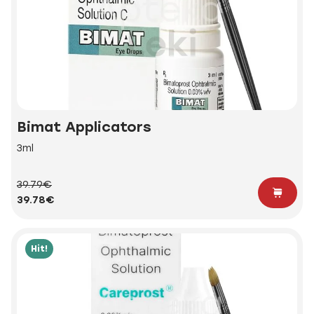
Bimat Applicators
3ml
39.79€
39.78€
Hit!