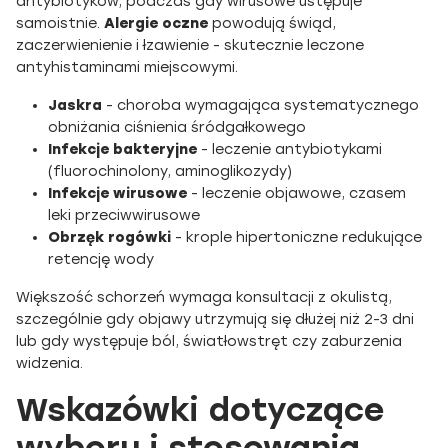
antybiotyków, podczas gdy wirusowe ustępuje
samoistnie.
Alergie oczne
powodują świąd,
zaczerwienienie i łzawienie - skutecznie leczone
antyhistaminami miejscowymi.
Jaskra
- choroba wymagająca systematycznego
obniżania ciśnienia śródgałkowego
Infekcje bakteryjne
- leczenie antybiotykami
(fluorochinolony, aminoglikozydy)
Infekcje wirusowe
- leczenie objawowe, czasem
leki przeciwwirusowe
Obrzęk rogówki
- krople hipertoniczne redukujące
retencję wody
Większość schorzeń wymaga konsultacji z okulistą,
szczególnie gdy objawy utrzymują się dłużej niż 2-3 dni
lub gdy występuje ból, światłowstręt czy zaburzenia
widzenia.
Wskazówki dotyczące