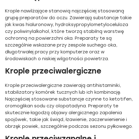
Krople nawilżające stanowią najczęściej stosowaną
grupę preparatów do oczu. Zawierają substancje takie
jak kwas hialuronowy, hydroksypropylometyloceluloza
czy poliwinylalkohol, które tworzą stabilną warstwę
ochronną na powierzchni oka. Preparaty te są
szczególnie wskazane przy zespole suchego oka,
długotrwałej pracy przy komputerze oraz w
środowiskach o niskiej wilgotności powietrza.
Krople przeciwalergiczne
Krople przeciwalergiczne zawierają antihistaminiki,
stabilizatory komórek tucznych lub ich kombinację.
Najczęściej stosowane substancje czynne to ketotifen,
cromoglikan sodu czy olopatadyna. Preparaty te
skutecznie łagodzą objawy alergicznego zapalenia
spojówek, takie jak świąd, łzawienie, zaczerwienienie i
obrzęk powiek, szczególnie podczas sezonu pyłkowego.
Krople przeciwzapalne i