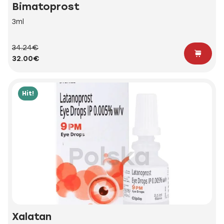
Bimatoprost
3ml
34.24€
32.00€
Hit!
Xalatan