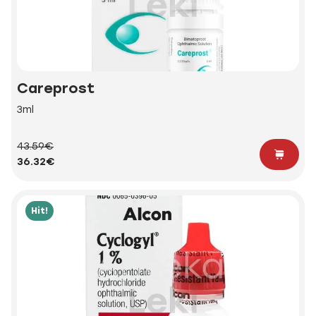
Careprost
3ml
43.59€
36.32€
Hit!