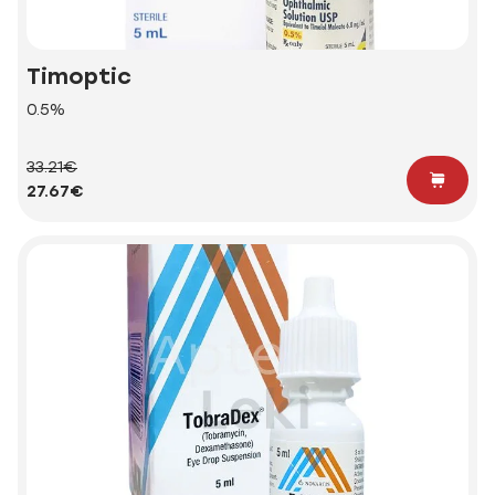
Timoptic
0.5%
33.21€
27.67€