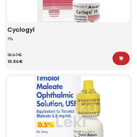
Cyclogyl
1%
18.67€
15.56€