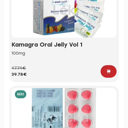
Kamagra Oral Jelly Vol 1
100mg
47.74€
39.78€
Hit!