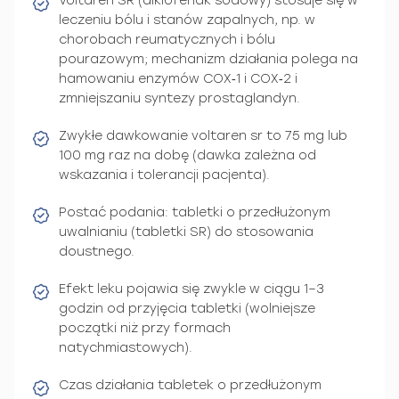
Voltaren SR (diklofenak sodowy) stosuje się w
leczeniu bólu i stanów zapalnych, np. w
chorobach reumatycznych i bólu
pourazowym; mechanizm działania polega na
hamowaniu enzymów COX‑1 i COX‑2 i
zmniejszaniu syntezy prostaglandyn.
Zwykłe dawkowanie voltaren sr to 75 mg lub
100 mg raz na dobę (dawka zależna od
wskazania i tolerancji pacjenta).
Postać podania: tabletki o przedłużonym
uwalnianiu (tabletki SR) do stosowania
doustnego.
Efekt leku pojawia się zwykle w ciągu 1–3
godzin od przyjęcia tabletki (wolniejsze
początki niż przy formach
natychmiastowych).
Czas działania tabletek o przedłużonym