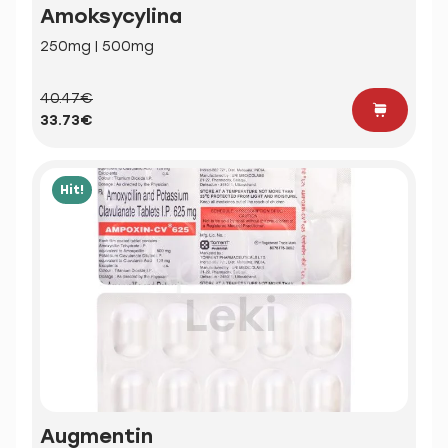
Amoksycylina
250mg | 500mg
40.47€
33.73€
Hit!
Augmentin