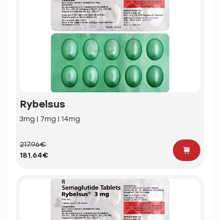
Rybelsus
3mg | 7mg | 14mg
217.96€
181.64€