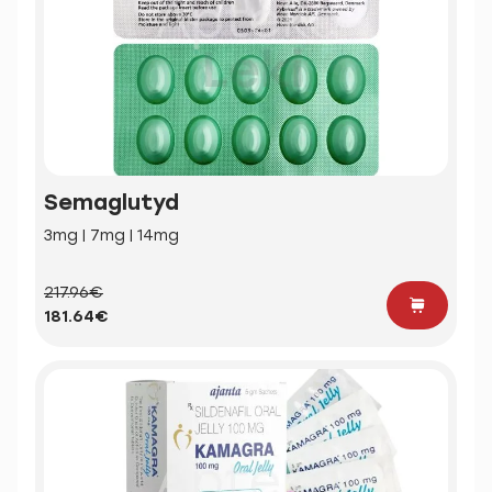
Semaglutyd
3mg | 7mg | 14mg
217.96€
181.64€