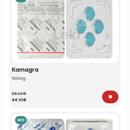
Kamagra
100mg
58.66€
44.10€
Hit!