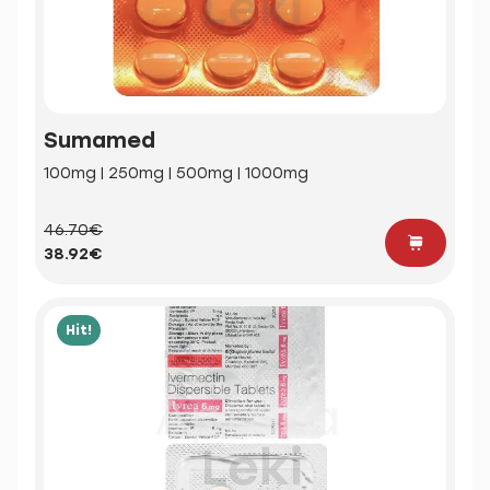
Sumamed
100mg | 250mg | 500mg | 1000mg
46.70€
38.92€
Hit!