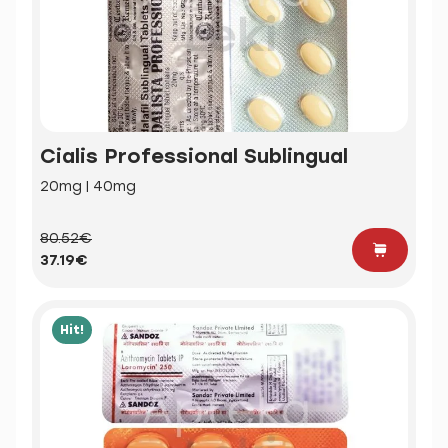
Cialis Professional Sublingual
20mg | 40mg
80.52€
37.19€
Hit!