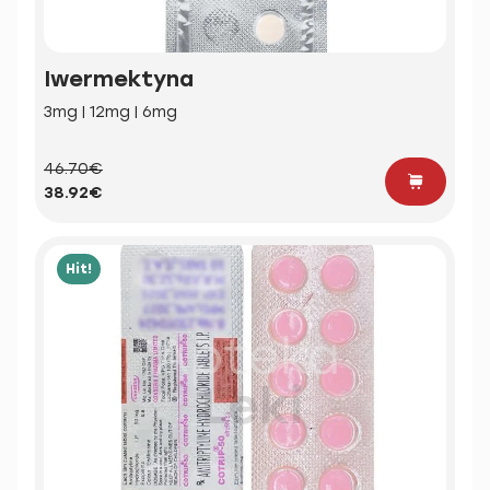
Iwermektyna
3mg | 12mg | 6mg
46.70€
38.92€
Hit!