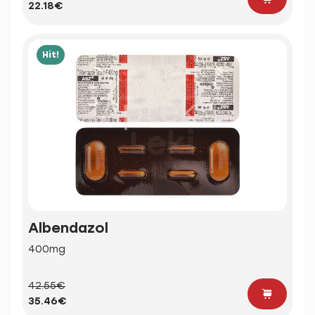
22.18€
Hit!
Albendazol
400mg
42.55€
35.46€