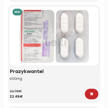
Hit!
Prazykwantel
600mg
26.98€
22.48€