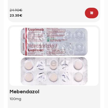
24.90€
23.35€
Mebendazol
100mg