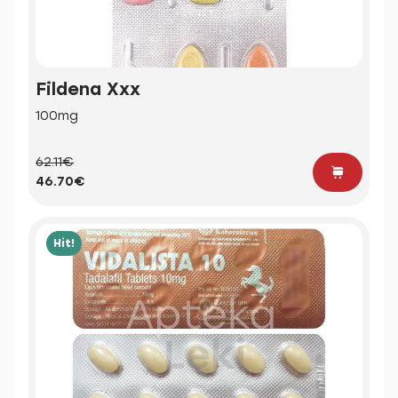
Fildena Xxx
100mg
62.11€
46.70€
Hit!