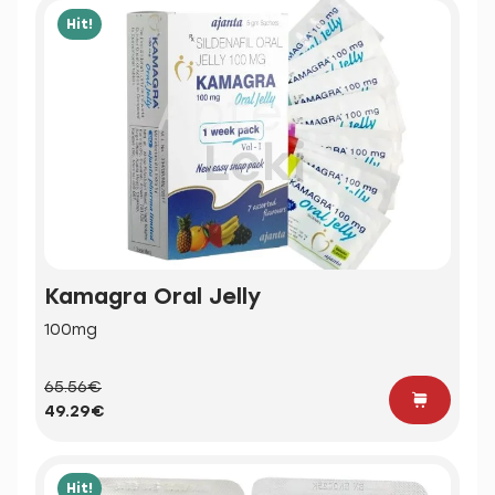
Hit!
Kamagra Oral Jelly
100mg
65.56€
49.29€
Hit!