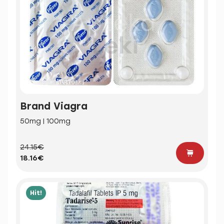
Brand Viagra
50mg | 100mg
24.15€
18.16€
Hit!