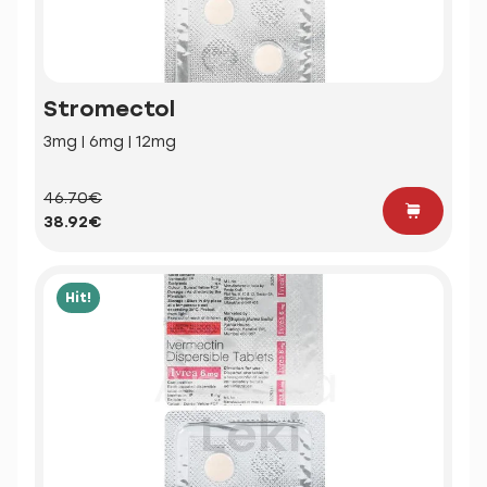
Stromectol
3mg | 6mg | 12mg
46.70€
38.92€
Hit!