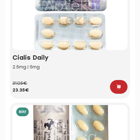
Cialis Daily
2.5mg | 5mg
31.05€
23.35€
Hit!