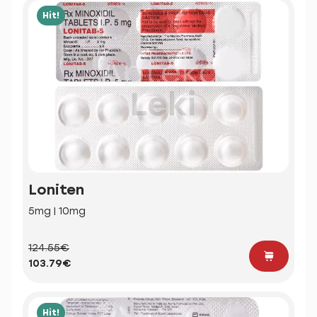
Hit!
Loniten
5mg | 10mg
124.55€
103.79€
Hit!