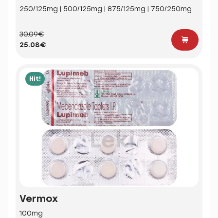
250/125mg | 500/125mg | 875/125mg | 750/250mg
30.09€
25.08€
Hit!
Vermox
100mg