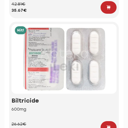
42.81€
35.67€
Hit!
Biltricide
600mg
26.62€