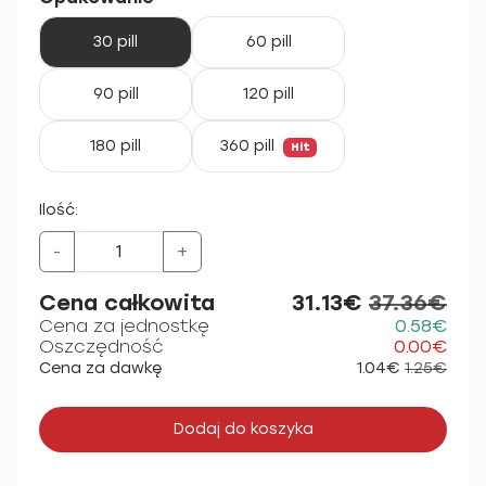
30 pill
60 pill
90 pill
120 pill
180 pill
360 pill
Hit
Ilość:
-
+
Cena całkowita
31.13€
37.36€
Cena za jednostkę
0.58€
Oszczędność
0.00€
Cena za dawkę
1.04€
1.25€
Dodaj do koszyka