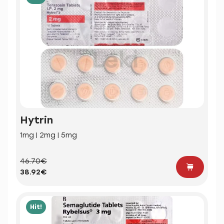
Hytrin
1mg | 2mg | 5mg
46.70€
38.92€
Hit!