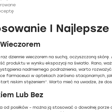
strowane
receptę
sowanie I Najlepsze
 Wieczorem
raz dziennie wieczorem na suchą, oczyszczoną skórę. A
ć produktu w wyniku ekspozycji na światło. Rano, ważn
stąpienia nadmiernego podrażnienia, warto rozważyć a
ce farmaceuci w aptekach zarówno stacjonarnych, jak
tart niskim stężeniem”. Warto mieć na uwadze, że do
kiem Lub Bez
niona od posiłków – można ją stosować o dowolnej porz