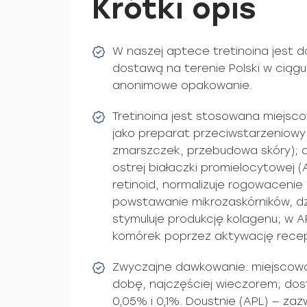
Krótki opis
W naszej aptece tretinoina jest 
dostawą na terenie Polski w ciągu 
anonimowe opakowanie.
Tretinoina jest stosowana miejsco
jako preparat przeciwstarzeniowy
zmarszczek, przebudowa skóry); 
ostrej białaczki promielocytowej (
retinoid, normalizuje rogowacenie
powstawanie mikrozaskórników, dzi
stymuluje produkcję kolagenu; w A
komórek poprzez aktywację recep
Zwyczajne dawkowanie: miejscowo
dobę, najczęściej wieczorem; dos
0,05% i 0,1%. Doustnie (APL) — z