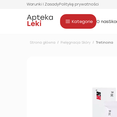
Warunki I Zasady
Politykę prywatności
Kategorie
O nas
Sko
Strona główna
/
Pielęgnacja Skóry
/
Tretinoina