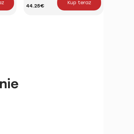
az
Kup teraz
44.25€
18.21€
nie