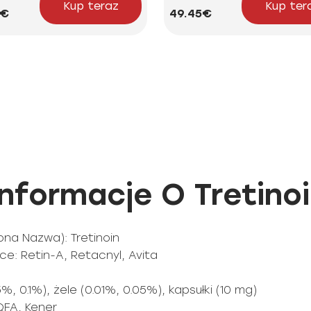
Kup teraz
Kup ter
2€
49.45€
formacje O Tretinoi
na Nazwa): Tretinoin
: Retin-A, Retacnyl, Avita
, 0.1%), żele (0.01%, 0.05%), kapsułki (10 mg)
QFA, Kener