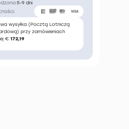
edzona:
5-9 dni
tności:
wa wysyłka (Pocztą Lotniczą
ardową) przy zamówieniach
ej €
172,19