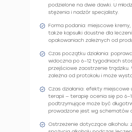
podzielone na dwie dawki. U młodzi
stężenia i nadzór specjalisty.
Forma podania: miejscowe kremy, że
także kapsułki doustne dla leczeni
opakowaniach zależnych od prod
Czas początku działania: poprawa
widoczna po 6–12 tygodniach sto
przejściowe zaostrzenie trądziku
zależna od protokołu i może wystąp
Czas działania: efekty miejscowe u
terapii — terapię ocenia się po 6–
podtrzymujące może być długotrw
prowadzone jest wg schematów o
Ostrzeżenie dotyczące alkoholu: 
spożycia alkoholu podczas leczen