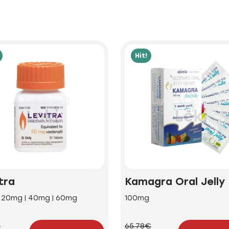
Hit!
tra
Kamagra Oral Jelly
| 20mg | 40mg | 60mg
100mg
€
65.78€