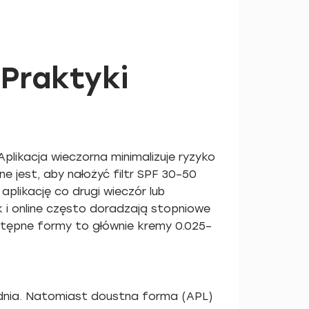
 Praktyki
plikacja wieczorna minimalizuje ryzyko
e jest, aby nałożyć filtr SPF 30–50
plikację co drugi wieczór lub
 i online często doradzają stopniowe
stępne formy to głównie kremy 0.025–
e dnia. Natomiast doustna forma (APL)