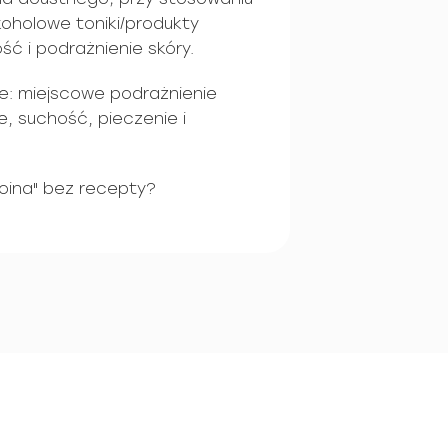
koholowe toniki/produkty
ć i podrażnienie skóry.
e: miejscowe podrażnienie
e, suchość, pieczenie i
oina" bez recepty?