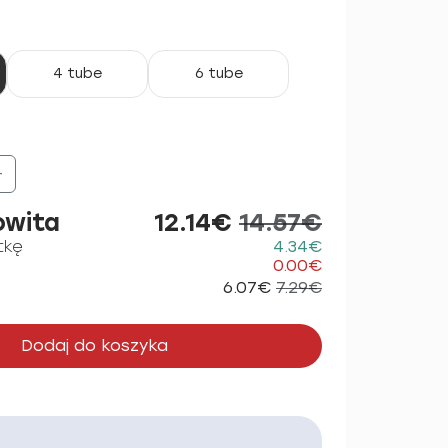
4 tube
6 tube
+
owita
12.14€
14.57€
tkę
4.34€
0.00€
6.07€
7.29€
Dodaj do koszyka