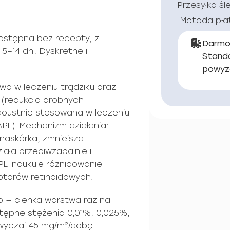
Przesyłka śl
Metoda pła
dostępna bez recepty, z
Darmo
5–14 dni. Dyskretne i
Stand
powyż
wo w leczeniu trądziku oraz
 (redukcja drobnych
doustnie stosowana w leczeniu
APL). Mechanizm działania:
 naskórka, zmniejsza
ała przeciwzapalnie i
PL indukuje różnicowanie
torów retinoidowych.
 — cienka warstwa raz na
tępne stężenia 0,01%, 0,025%,
azwyczaj 45 mg/m²/dobę