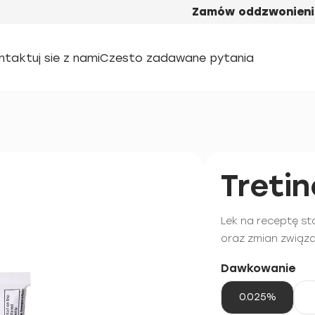
Zamów oddzwonieni
ntaktuj sie z nami
Czesto zadawane pytania
Tretin
Lek na receptę st
oraz zmian związa
Dawkowanie
0.025%