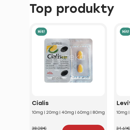
Top produkty
Hit!
Hit!
Cialis
Levi
10mg | 20mg | 40mg | 60mg | 80mg
10mg 
38.08€
34.61