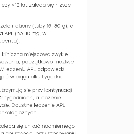
eży >12 lat zaleca się niższe
le i lotiony (tuby 15–30 g), a
a APL (np. 10 mg, w
ucenta).
 kliniczna miejscowa zwykle
sowania; początkowo możliwe
. W leczeniu APL odpowiedź
ić w ciągu kilku tygodni.
trzymują się przy kontynuacji
12 tygodniach, a leczenie
ałe. Doustne leczenie APL
nkologicznych.
zaleca się unikać nadmiernego
ia doustnego; przy stosowaniu