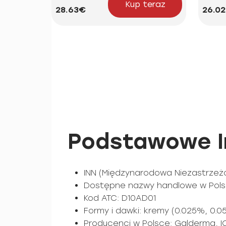
Kup teraz
28.63€
26.0
Podstawowe In
INN (Międzynarodowa Niezastrzeżo
Dostępne nazwy handlowe w Polsce
Kod ATC: D10AD01
Formy i dawki: kremy (0.025%, 0.05%
Producenci w Polsce: Galderma, I