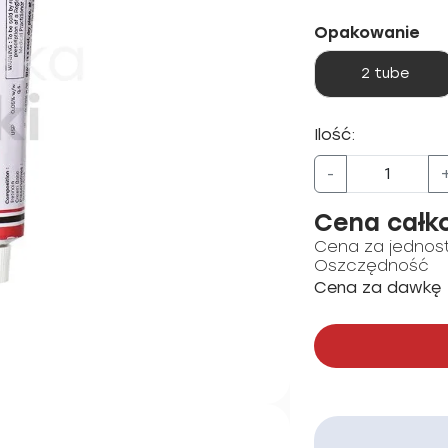
Opakowanie
2 tube
Ilość:
-
Cena całk
Cena za jednos
Oszczędność
Cena za dawkę