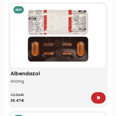
Hit!
Albendazol
400mg
42.56€
35.47€