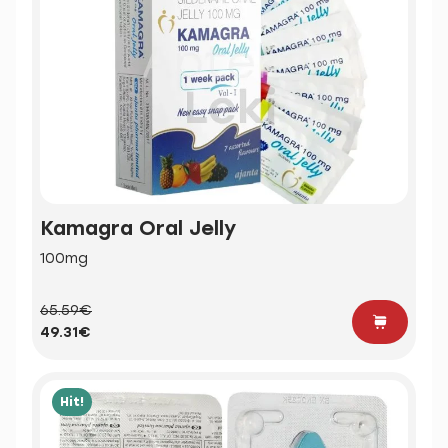
Kamagra Oral Jelly
100mg
65.59€
49.31€
Hit!