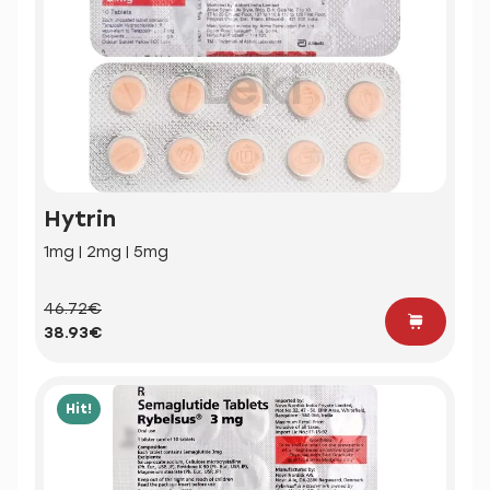
Hytrin
1mg | 2mg | 5mg
46.72€
38.93€
Hit!