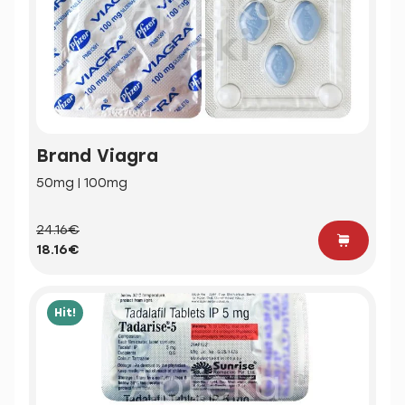
Brand Viagra
50mg | 100mg
24.16€
18.16€
Hit!