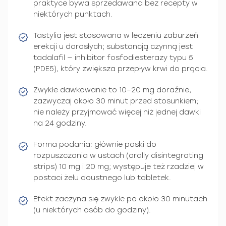
praktyce bywa sprzedawana bez recepty w
niektórych punktach.
Tastylia jest stosowana w leczeniu zaburzeń
erekcji u dorosłych; substancją czynną jest
tadalafil — inhibitor fosfodiesterazy typu 5
(PDE5), który zwiększa przepływ krwi do prącia.
Zwykłe dawkowanie to 10–20 mg doraźnie,
zazwyczaj około 30 minut przed stosunkiem;
nie należy przyjmować więcej niż jednej dawki
na 24 godziny.
Forma podania: głównie paski do
rozpuszczania w ustach (orally disintegrating
strips) 10 mg i 20 mg; występuje też rzadziej w
postaci żelu doustnego lub tabletek.
Efekt zaczyna się zwykle po około 30 minutach
(u niektórych osób do godziny).