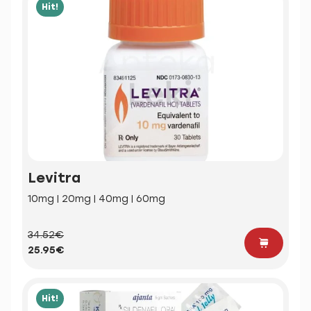
Hit!
Levitra
10mg | 20mg | 40mg | 60mg
34.52€
25.95€
Hit!