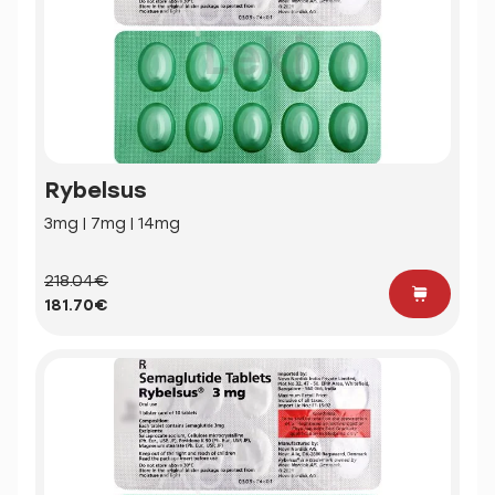
Rybelsus
3mg | 7mg | 14mg
218.04€
181.70€