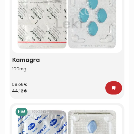
Kamagra
100mg
58.68€
44.12€
Hit!