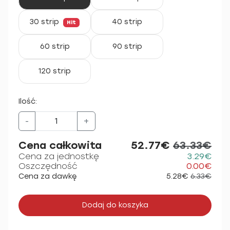
30 strip
40 strip
Hit
60 strip
90 strip
120 strip
Ilość:
-
+
Cena całkowita
52.77€
63.33€
Cena za jednostkę
3.29€
Oszczędność
0.00€
Cena za dawkę
5.28€
6.33€
Dodaj do koszyka