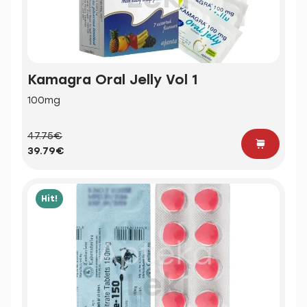
Kamagra Oral Jelly Vol 1
100mg
47.75€
39.79€
Hit!