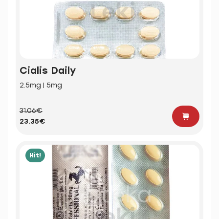
Cialis Daily
2.5mg | 5mg
31.06€
23.35€
Hit!