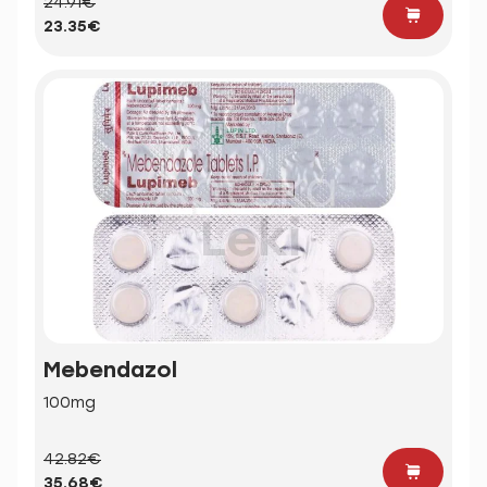
24.91€
23.35€
Mebendazol
100mg
42.82€
35.68€