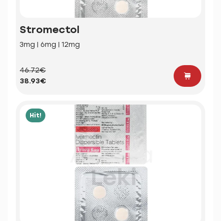
Stromectol
3mg | 6mg | 12mg
46.72€
38.93€
Hit!