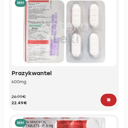
Hit!
Prazykwantel
600mg
26.99€
22.49€
Hit!