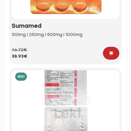
Sumamed
100mg | 250mg | 500mg | 1000mg
46.72€
38.93€
Hit!