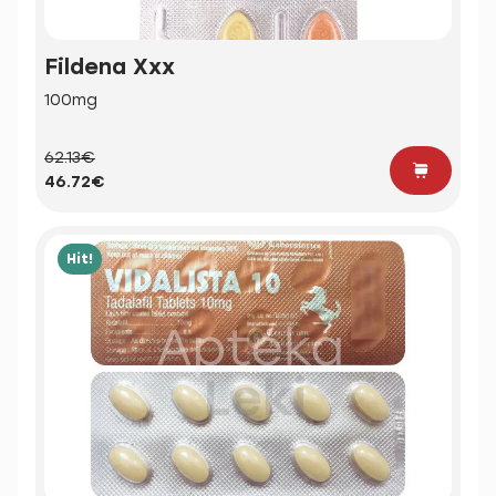
Fildena Xxx
100mg
62.13€
46.72€
Hit!