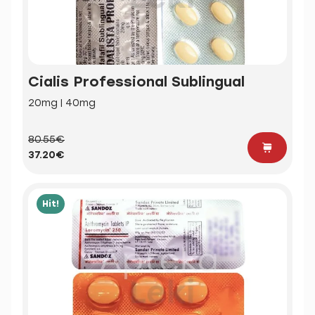
Cialis Professional Sublingual
20mg | 40mg
80.55€
37.20€
Hit!