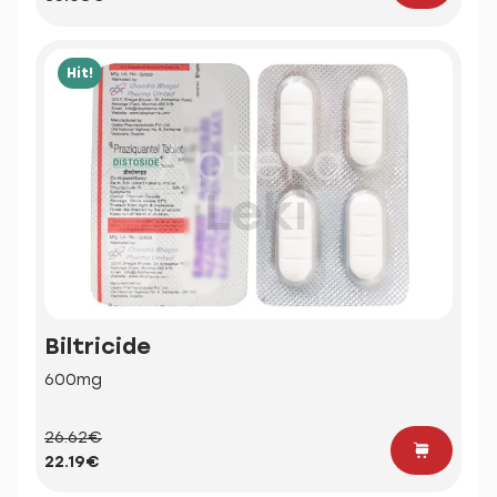
Hit!
Biltricide
600mg
26.62€
22.19€