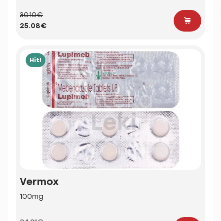
30.10€
25.08€
Hit!
Vermox
100mg