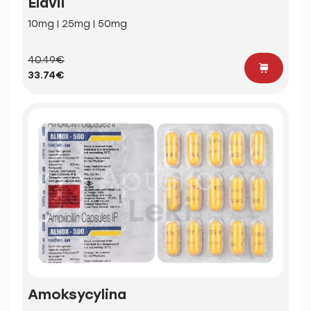
Elavil
10mg | 25mg | 50mg
40.49€
33.74€
Amoksycylina