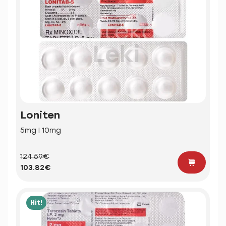
Loniten
5mg | 10mg
124.59€
103.82€
Hit!