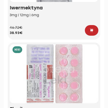
Iwermektyna
3mg | 12mg | 6mg
46.72€
38.93€
Hit!