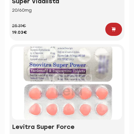
Super Vidalista
20/60mg
25.31€
19.03€
Levitra Super Force