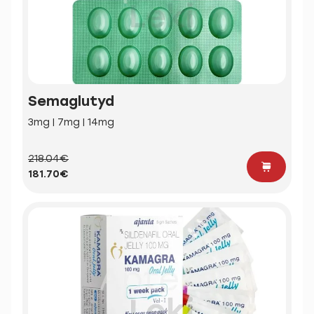
Semaglutyd
3mg | 7mg | 14mg
218.04€
181.70€