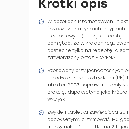
Krótki opis
W aptekach internetowych i niek
(zwłaszcza na rynkach indyjskich 
eksportowych) — często dostępny
pamiętać, że w krajach regulowany
dostępne tylko na receptę, a sam p
zatwierdzony przez FDA/EMA.
Stosowany przy jednoczesnych pro
przedwczesnym wytryskiem (PE). Dzi
inhibitor PDE5 poprawia przepływ k
erekcję, dapoksetyna jako krótko 
wytrysk.
Zwykle 1 tabletka zawierająca 20 
dapoksetyny; przyjmować 1–3 god
maksymalnie 1 tabletka na 24 godz