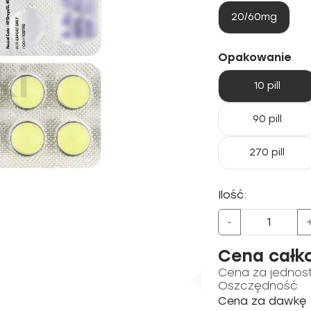
20/60mg
Opakowanie
10 pill
90 pill
270 pill
Ilość:
-
Cena całk
Cena za jednos
Oszczędność
Cena za dawkę