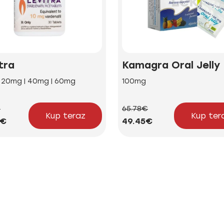
tra
Kamagra Oral Jelly
| 20mg | 40mg | 60mg
100mg
€
65.78€
Kup teraz
Kup ter
2€
49.45€