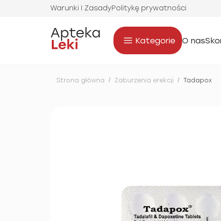
Warunki I Zasady
Politykę prywatności
Kategorie
O nas
Sko
Strona główna
/
Zaburzenia erekcji
/
Tadapox