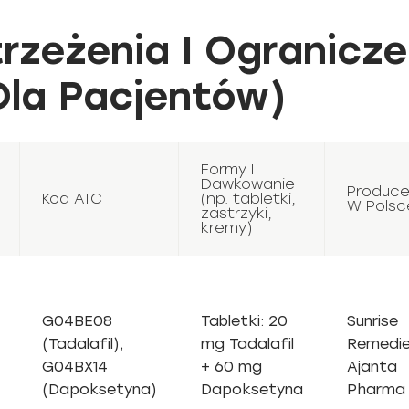
rzeżenia I Ogranicze
Dla Pacjentów)
Formy I
Dawkowanie
Produce
Kod ATC
(np. tabletki,
W Polsc
zastrzyki,
kremy)
G04BE08
Tabletki: 20
Sunrise
(Tadalafil),
mg Tadalafil
Remedie
G04BX14
+ 60 mg
Ajanta
(Dapoksetyna)
Dapoksetyna
Pharma