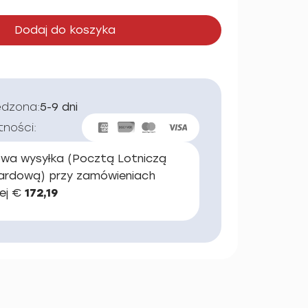
Dodaj do koszyka
edzona:
5-9 dni
tności:
wa wysyłka (Pocztą Lotniczą
ardową) przy zamówieniach
ej €
172,19