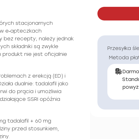
tórych stacjonarnych
i w e‑apteczkach
 bez recepty; należy jednak
ch składniki są zwykle
Przesyłka śl
rodukt nie jest oficjalnie
Metoda pła
Darmo
blemach z erekcją (ED) i
Stand
ała dualnie: tadalafil jako
powyż
rwi do prącia i umożliwia
działające SSRI opóźnia
mg tadalafil + 60 mg
ziny przed stosunkiem,
iny.