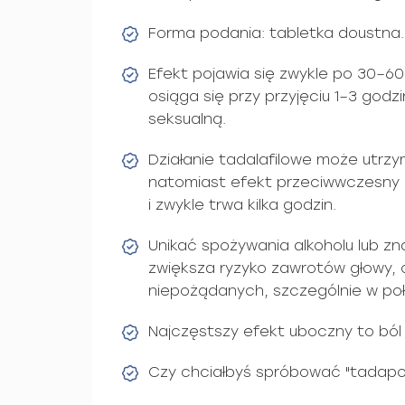
Forma podania: tabletka doustna.
Efekt pojawia się zwykle po 30–6
osiąga się przy przyjęciu 1–3 god
seksualną.
Działanie tadalafilowe może utrz
natomiast efekt przeciwwczesny 
i zwykle trwa kilka godzin.
Unikać spożywania alkoholu lub zn
zwiększa ryzyko zawrotów głowy, o
niepożądanych, szczególnie w po
Najczęstszy efekt uboczny to ból 
Czy chciałbyś spróbować "tadapo