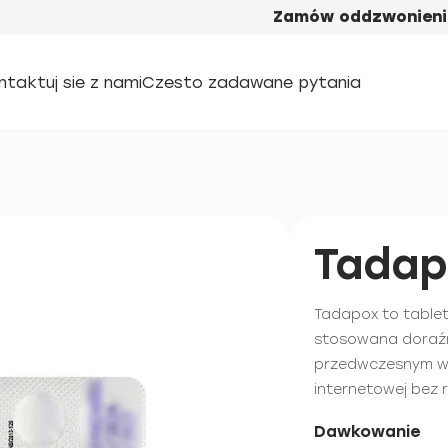
Zamów oddzwonieni
ntaktuj sie z nami
Czesto zadawane pytania
Tadap
Tadapox to tablet
stosowana doraźn
przedwczesnym wy
internetowej bez 
Dawkowanie