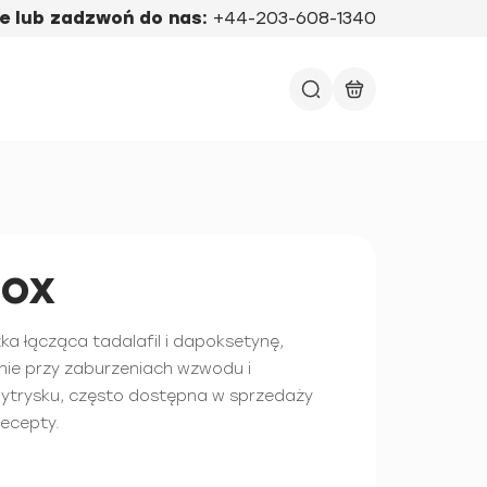
e lub zadzwoń do nas:
+44-203-608-1340
ox
ka łącząca tadalafil i dapoksetynę,
ie przy zaburzeniach wzwodu i
trysku, często dostępna w sprzedaży
recepty.