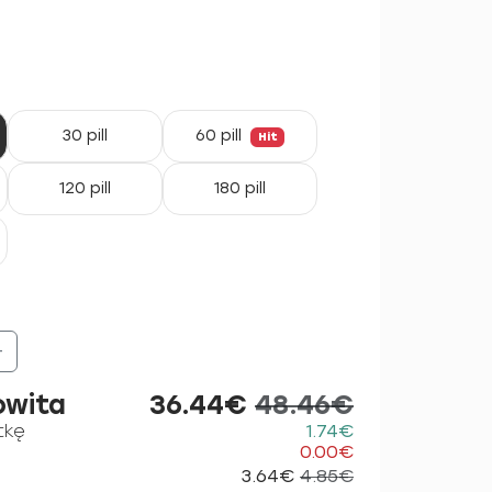
30 pill
60 pill
Hit
120 pill
180 pill
+
owita
36.44€
48.46€
tkę
1.74€
0.00€
3.64€
4.85€