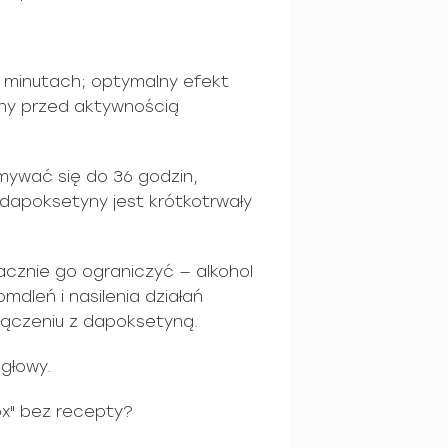
0 minutach; optymalny efekt
ziny przed aktywnością
ymywać się do 36 godzin,
dapoksetyny jest krótkotrwały
acznie go ograniczyć — alkohol
mdleń i nasilenia działań
łączeniu z dapoksetyną.
głowy.
x" bez recepty?