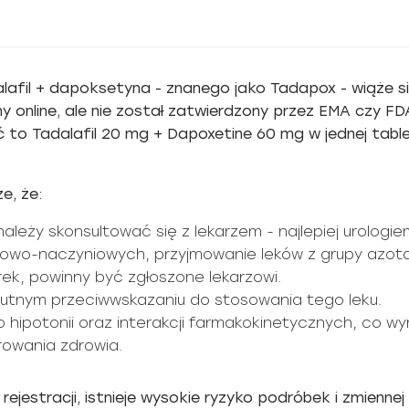
lafil + dapoksetyna - znanego jako Tadapox - wiąże s
y online, ale nie został zatwierdzony przez EMA czy F
o Tadalafil 20 mg + Dapoxetine 60 mg w jednej tablet
e, że:
eży skonsultować się z lekarzem - najlepiej urologie
cowo-naczyniowych, przyjmowanie leków z grupy azo
ek, powinny być zgłoszone lekarzowi.
olutnym przeciwwskazaniu do stosowania tego leku.
 hipotonii oraz interakcji farmakokinetycznych, co w
rowania zdrowia.
jestracji, istnieje wysokie ryzyko podróbek i zmiennej 