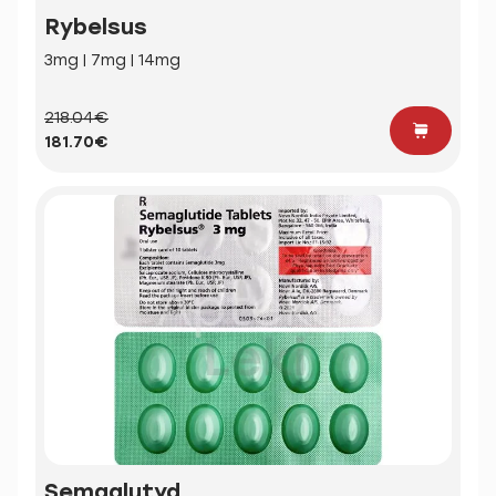
Rybelsus
3mg | 7mg | 14mg
218.04€
181.70€
Semaglutyd