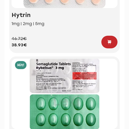
Hytrin
1mg | 2mg | 5mg
46.72€
38.93€
Hit!