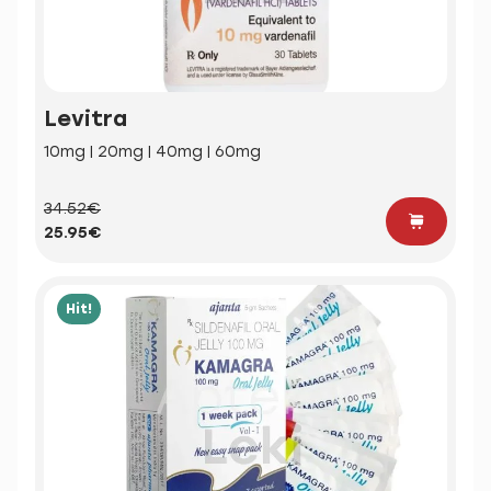
Levitra
10mg | 20mg | 40mg | 60mg
34.52€
25.95€
Hit!