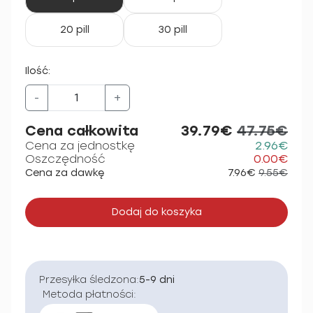
20 pill
30 pill
Ilość:
-
+
Cena całkowita
39.79€
47.75€
Cena za jednostkę
2.96€
Oszczędność
0.00€
Cena za dawkę
7.96€
9.55€
Dodaj do koszyka
Przesyłka śledzona:
5-9 dni
Metoda płatności: