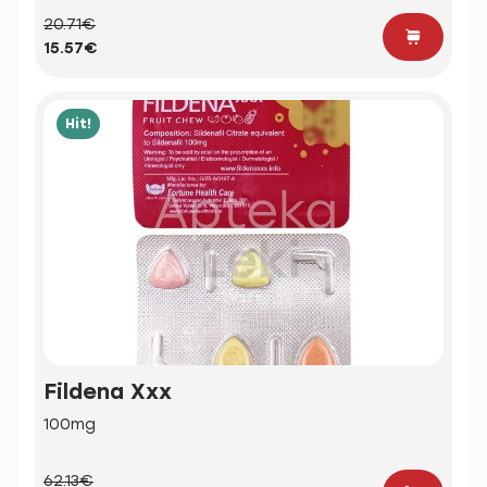
20.71€
15.57€
Hit!
Fildena Xxx
100mg
62.13€