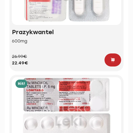
Prazykwantel
600mg
26.99€
22.49€
Hit!