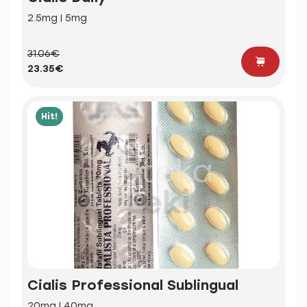
2.5mg | 5mg
31.06€
23.35€
Hit!
Cialis Professional Sublingual
20mg | 40mg