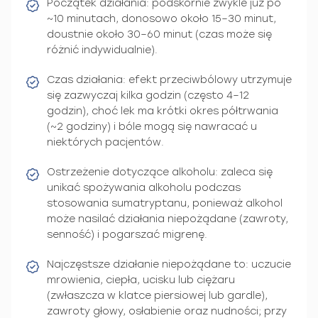
Początek działania: podskórnie zwykle już po
~10 minutach, donosowo około 15–30 minut,
doustnie około 30–60 minut (czas może się
różnić indywidualnie).
Czas działania: efekt przeciwbólowy utrzymuje
się zazwyczaj kilka godzin (często 4–12
godzin), choć lek ma krótki okres półtrwania
(~2 godziny) i bóle mogą się nawracać u
niektórych pacjentów.
Ostrzeżenie dotyczące alkoholu: zaleca się
unikać spożywania alkoholu podczas
stosowania sumatryptanu, ponieważ alkohol
może nasilać działania niepożądane (zawroty,
senność) i pogarszać migrenę.
Najczęstsze działanie niepożądane to: uczucie
mrowienia, ciepła, ucisku lub ciężaru
(zwłaszcza w klatce piersiowej lub gardle),
zawroty głowy, osłabienie oraz nudności; przy