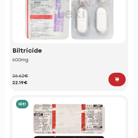
Biltricide
600mg
26.62€
22.19€
Hit!