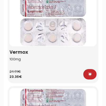
Vermox
100mg
24.91€
23.35€