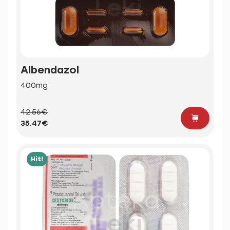
Albendazol
400mg
42.56€
35.47€
Hit!