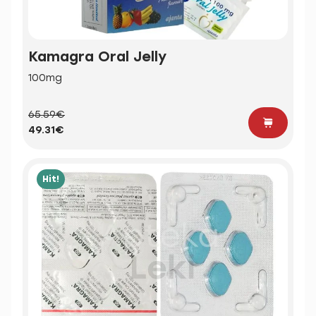
Kamagra Oral Jelly
100mg
65.59€
49.31€
Hit!