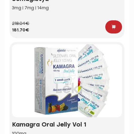
3mg | 7mg | 14mg
218.04€
181.70€
Kamagra Oral Jelly Vol 1
100mg