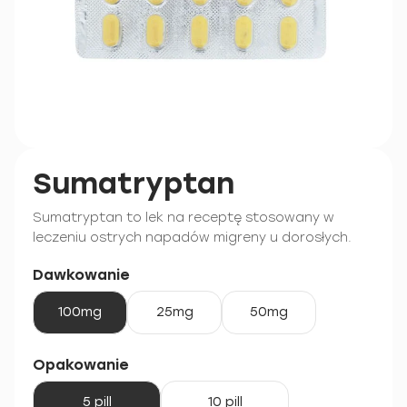
Sumatryptan
Sumatryptan to lek na receptę stosowany w
leczeniu ostrych napadów migreny u dorosłych.
Dawkowanie
100mg
25mg
50mg
Opakowanie
5 pill
10 pill