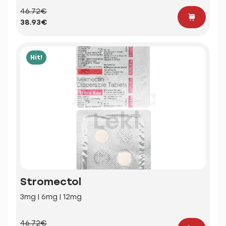
46.72€
38.93€
Hit!
Stromectol
3mg | 6mg | 12mg
46.72€