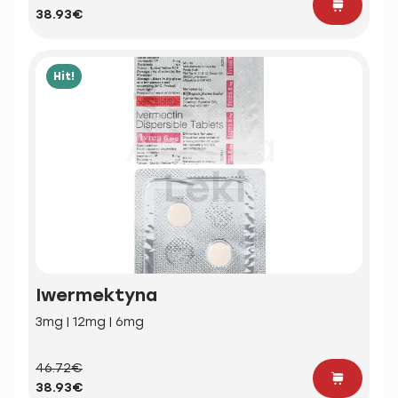
38.93€
Hit!
Iwermektyna
3mg | 12mg | 6mg
46.72€
38.93€