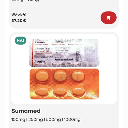
80.55€
37.20€
Hit!
Sumamed
100mg | 250mg | 500mg | 1000mg