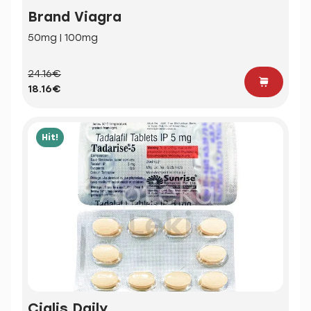
Brand Viagra
50mg | 100mg
24.16€
18.16€
Hit!
Cialis Daily