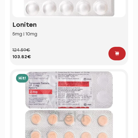
Loniten
5mg | 10mg
124.59€
103.82€
Hit!