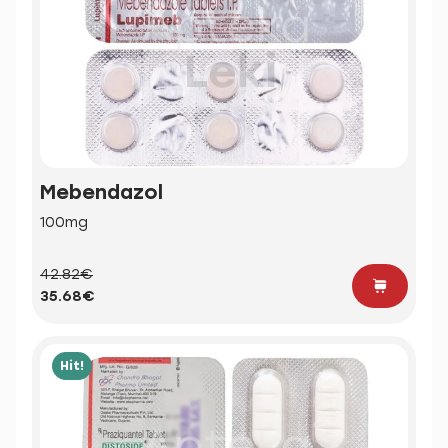
Mebendazol
100mg
42.82€
35.68€
Hit!