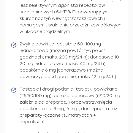
jest selektywnym agonistą receptorów
serotoninowych 5‑HT1B/1D, powodującym
skurcz naczyń wewnątrzczaszkowych i
hamującym uwalnianie przekaźników bólowych
w układzie trójdzielnym.
Zwykle dawki to: doustnie 50–100 mg
jednorazowo (można powtórzyć po ≥2
godzinach, maks. 200 mg/24 h); donosowo 10–
20 mg jednorazowo (maks. 40 mg/24 h);
podskórnie 6 mg jednorazowo (można
powtórzyć po ≥1 godzinie, maks. 12 mg/24 h).
Postacie i drogi podania: tabletki powlekane
(25/50/100 mg), aerozol donosowy (5/10/20 mg
zależnie od preparatu) oraz wstrzyknięcia
podskórne (np. 3 mg, 6 mg); dostępne są też
preparaty łączone (sumatryptan +
naproksen).