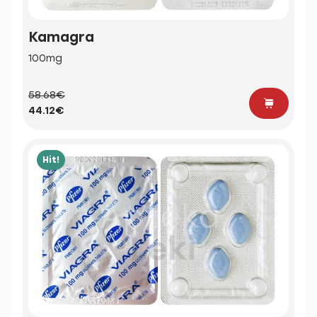
Kamagra
100mg
58.68€
44.12€
Hit!