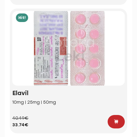
Hit!
Elavil
10mg | 25mg | 50mg
40.49€
33.74€