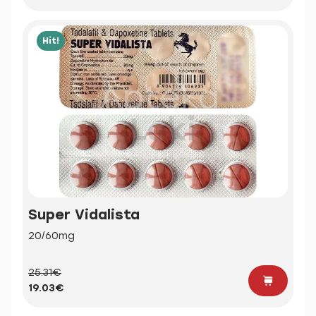
Hit!
Super Vidalista
20/60mg
25.31€
19.03€