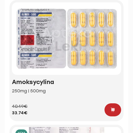
Amoksycylina
250mg | 500mg
40.49€
33.74€