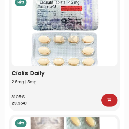
Hit!
Cialis Daily
2.5mg | 5mg
31.05€
23.35€
Hit!