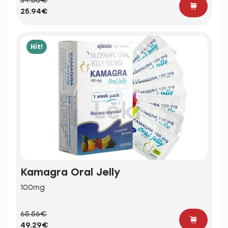
34.50€
25.94€
Hit!
Kamagra Oral Jelly
100mg
65.56€
49.29€