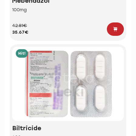
Mebendazol
100mg
42.81€
35.67€
Hit!
Biltricide