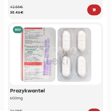
42.55€
35.46€
Hit!
Prazykwantel
600mg