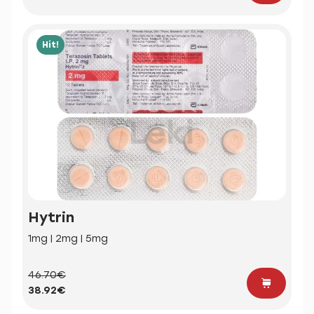
Hit!
Hytrin
1mg | 2mg | 5mg
46.70€
38.92€