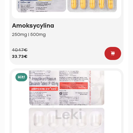
Amoksycylina
250mg | 500mg
40.47€
33.73€
Hit!