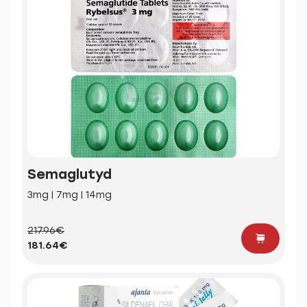
Semaglutyd
3mg | 7mg | 14mg
217.96€
181.64€