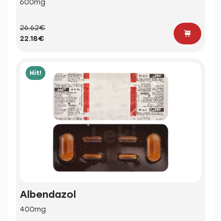
600mg
26.62€
22.18€
Hit!
Albendazol
400mg