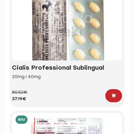
Cialis Professional Sublingual
20mg | 40mg
80.52€
37.19€
Hit!