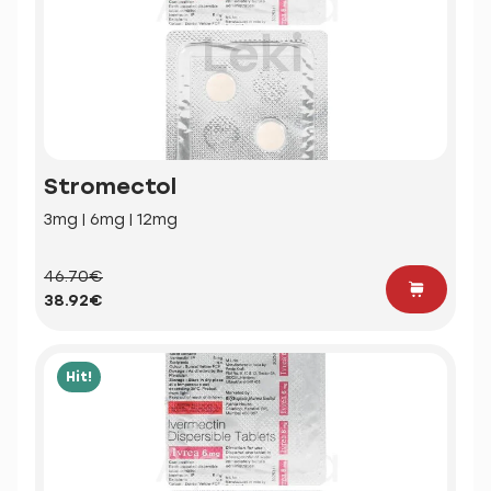
Stromectol
3mg | 6mg | 12mg
46.70€
38.92€
Hit!