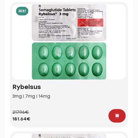
Hit!
Rybelsus
3mg | 7mg | 14mg
217.96€
181.64€