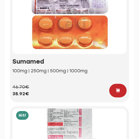
Sumamed
100mg | 250mg | 500mg | 1000mg
46.70€
38.92€
Hit!