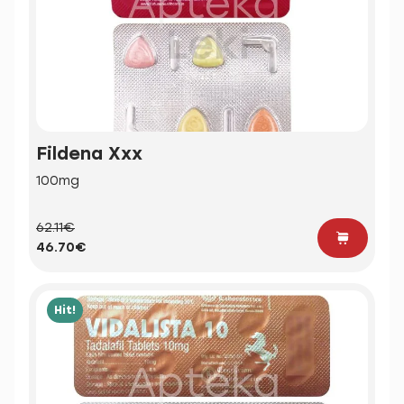
Fildena Xxx
100mg
62.11€
46.70€
Hit!