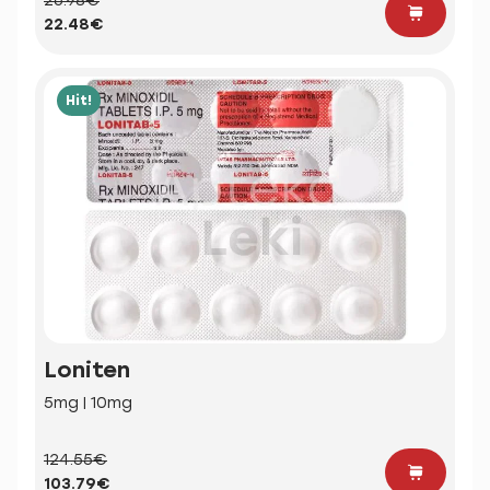
26.98€
22.48€
Hit!
Loniten
5mg | 10mg
124.55€
103.79€