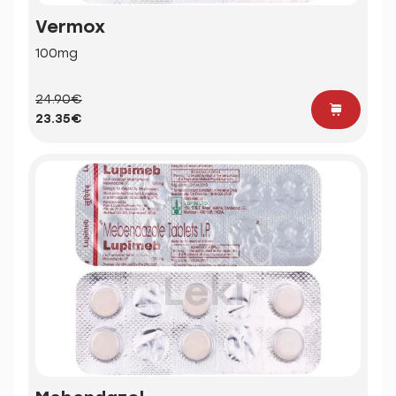
Vermox
100mg
24.90€
23.35€