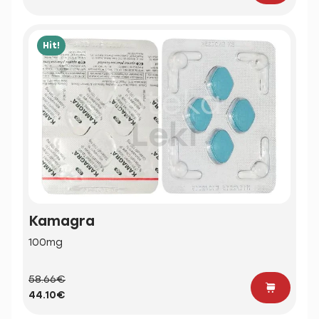
Hit!
Kamagra
100mg
58.66€
44.10€