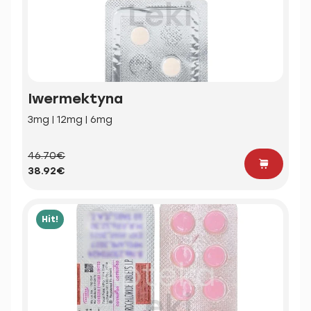
Iwermektyna
3mg | 12mg | 6mg
46.70€
38.92€
Hit!