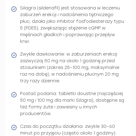
Silagra (sildenafil) jest stosowana w leczeniu
zaburzeń erekcji i nadciśnienia tętniczego
płuc; działa jako inhibitor fosfodiesterazy typu
5 (PDE5), zwiększając stężenie cGMP w
mięśniach gładkich i poprawiając przepływ
krwi.
Zwykłe dawkowanie: w zaburzeniach erekcji
zazwyczaj 50 mg na około 1 godzinę przed
stosunkiem (zakres 25–100 mg, maksymalnie
raz na dobę); w nadciśnieniu płucnym 20 mg
trzy razy dziennie.
Postać podania: tabletki doustne (najczęściej
50 mg i 100 mg dla marki Silagra); dostępne są
też formy żute i zawiesiny u innych
producentów.
Czas do początku działania: zwykle 30–60
minut po przyjęciu (często około 1 godziny).