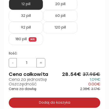
12 pill
20 pill
32 pill
60 pill
92 pill
120 pill
180 pill
Hit
Ilość:
-
+
Cena całkowita
28.54€
37.95€
Cena za jednostkę
1.09€
Oszczędność
0.00€
Cena za dawkę
2.38€
3.17€
Dodaj do koszyka