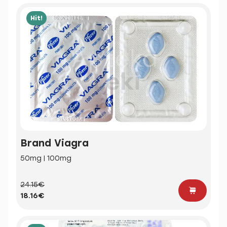
Hit!
Brand Viagra
50mg | 100mg
24.15€
18.16€