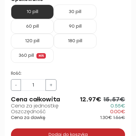
10 pill
30 pill
60 pill
90 pill
120 pill
180 pill
360 pill
Hit
Ilość:
-
+
Cena całkowita
12.97€
15.57€
Cena za jednostkę
0.55€
Oszczędność
0.00€
Cena za dawkę
1.30€
1.56€
Dodaj do koszyka