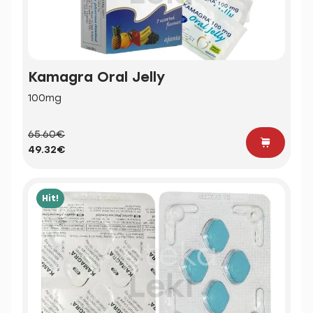
Kamagra Oral Jelly
100mg
65.60€
49.32€
Hit!