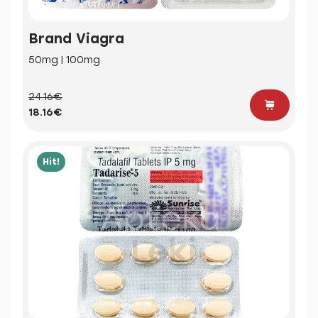
Brand Viagra
50mg | 100mg
24.16€
18.16€
Hit!