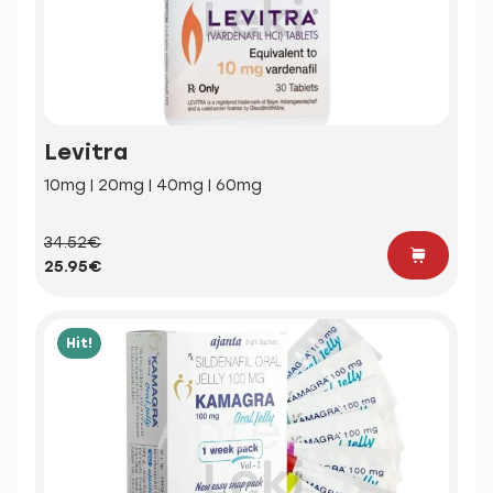
Levitra
10mg | 20mg | 40mg | 60mg
34.52€
25.95€
Hit!