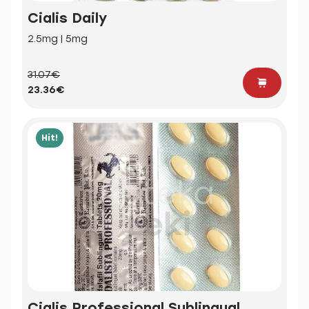
Cialis Daily
2.5mg | 5mg
31.07€
23.36€
Hit!
Cialis Professional Sublingual