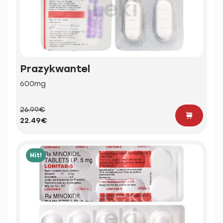
Prazykwantel
600mg
26.99€
22.49€
Hit!