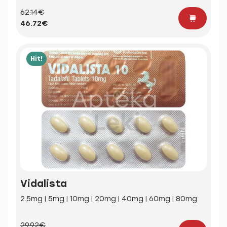
62.14€
46.72€
Hit!
Vidalista
2.5mg | 5mg | 10mg | 20mg | 40mg | 60mg | 80mg
29.92€