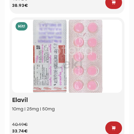
38.93€
Hit!
Elavil
10mg | 25mg | 50mg
40.49€
33.74€