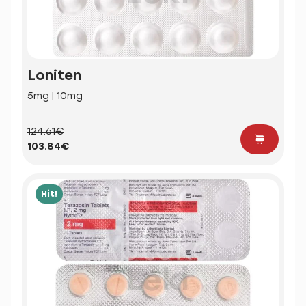
Loniten
5mg | 10mg
124.61€
103.84€
Hit!