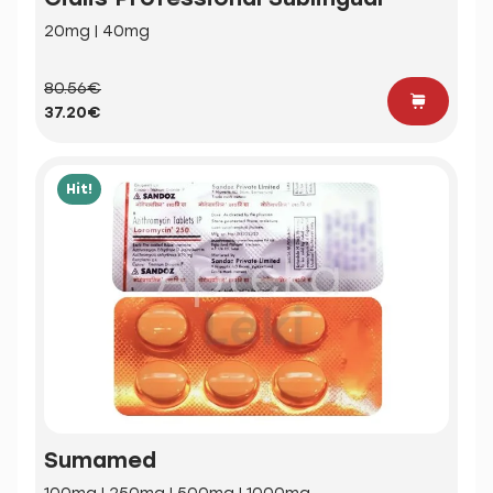
20mg | 40mg
80.56€
37.20€
Hit!
Sumamed