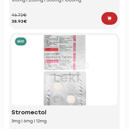
100mg | 250mg | 500mg | 1000mg
46.72€
38.93€
Hit!
Stromectol
3mg | 6mg | 12mg