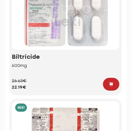
Biltricide
600mg
26.63€
22.19€
Hit!