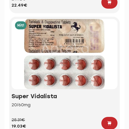
22.49€
Hit!
Super Vidalista
20/60mg
25.31€
19.03€