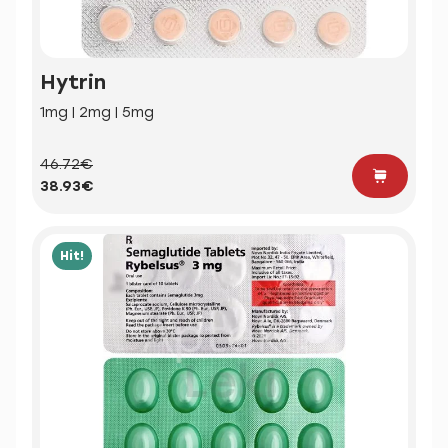
Hytrin
1mg | 2mg | 5mg
46.72€
38.93€
Hit!