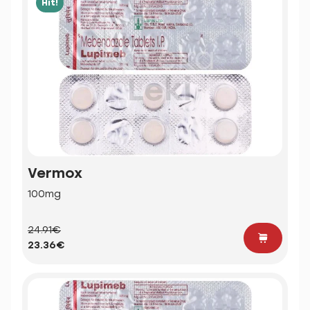
Hit!
Vermox
100mg
24.91€
23.36€