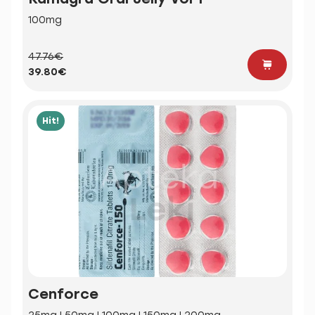
100mg
47.76€
39.80€
Hit!
Cenforce