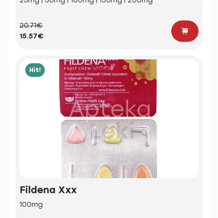
25mg | 50mg | 100mg | 150mg | 200mg
20.71€
15.57€
Hit!
Fildena Xxx
100mg