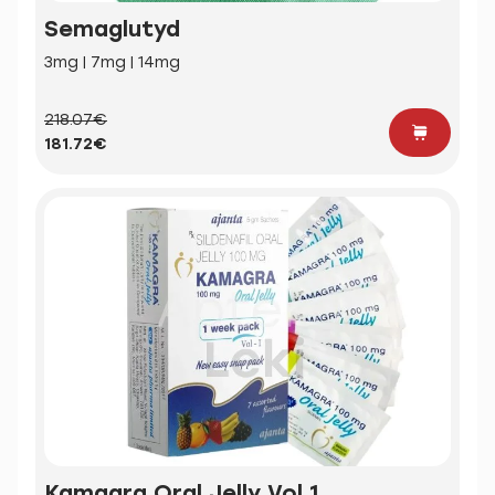
Semaglutyd
3mg | 7mg | 14mg
218.07€
181.72€
Kamagra Oral Jelly Vol 1