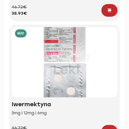
46.72€
38.93€
Hit!
Iwermektyna
3mg | 12mg | 6mg
46.72€