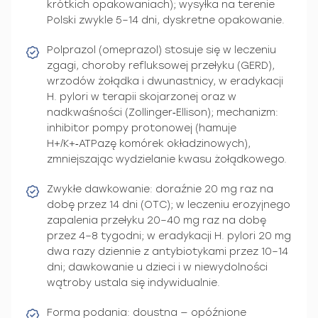
krótkich opakowaniach); wysyłka na terenie
Polski zwykle 5–14 dni, dyskretne opakowanie.
Polprazol (omeprazol) stosuje się w leczeniu
zgagi, choroby refluksowej przełyku (GERD),
wrzodów żołądka i dwunastnicy, w eradykacji
H. pylori w terapii skojarzonej oraz w
nadkwaśności (Zollinger‑Ellison); mechanizm:
inhibitor pompy protonowej (hamuje
H+/K+‑ATPazę komórek okładzinowych),
zmniejszając wydzielanie kwasu żołądkowego.
Zwykłe dawkowanie: doraźnie 20 mg raz na
dobę przez 14 dni (OTC); w leczeniu erozyjnego
zapalenia przełyku 20–40 mg raz na dobę
przez 4–8 tygodni; w eradykacji H. pylori 20 mg
dwa razy dziennie z antybiotykami przez 10–14
dni; dawkowanie u dzieci i w niewydolności
wątroby ustala się indywidualnie.
Forma podania: doustna — opóźnione