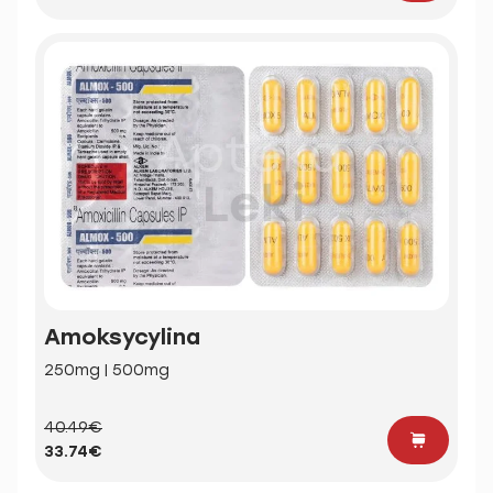
Amoksycylina
250mg | 500mg
40.49€
33.74€