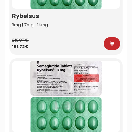
Rybelsus
3mg | 7mg | 14mg
218.07€
181.72€