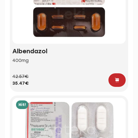
Albendazol
400mg
42.57€
35.47€
Hit!