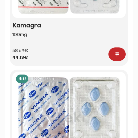
Kamagra
100mg
58.69€
44.13€
Hit!