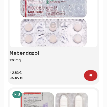
Mebendazol
100mg
42.83€
35.69€
Hit!