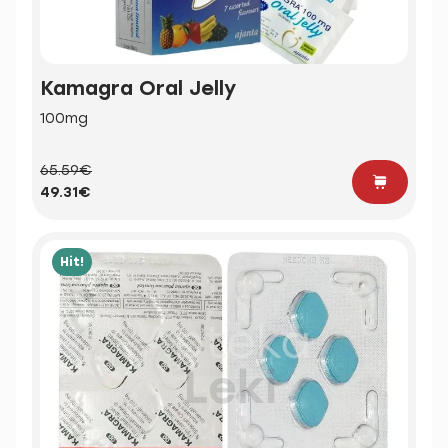
Kamagra Oral Jelly
100mg
65.59€
49.31€
Hit!