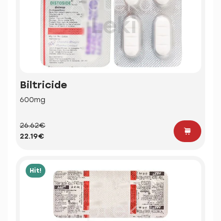
Biltricide
600mg
26.62€
22.19€
Hit!