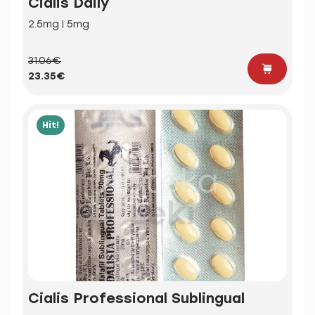
Cialis Daily
2.5mg | 5mg
31.06€
23.35€
Hit!
Cialis Professional Sublingual