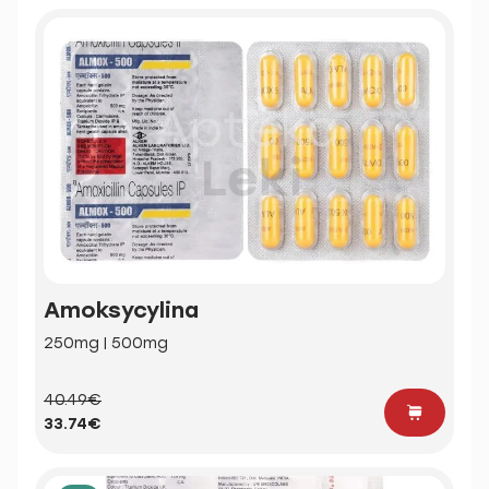
Amoksycylina
250mg | 500mg
40.49€
33.74€