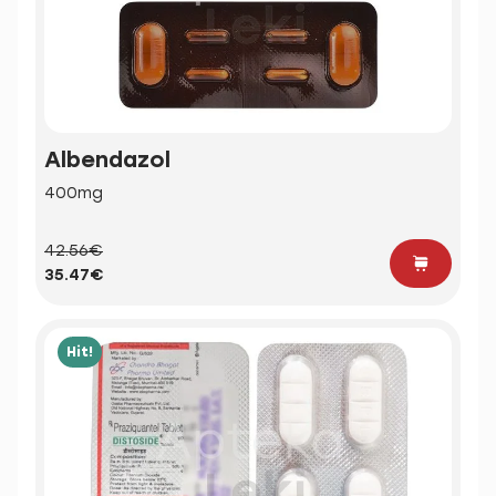
Albendazol
400mg
42.56€
35.47€
Hit!