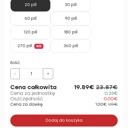
20 pill
30 pill
60 pill
90 pill
120 pill
180 pill
270 pill
360 pill
Hit
Ilość:
-
+
Cena całkowita
19.89€
23.87€
Cena za jednostkę
0.33€
Oszczędność
0.00€
Cena za dawkę
1.00€
1.19€
Dodaj do koszyka