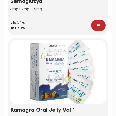
Semaglutyd
3mg | 7mg | 14mg
218.04€
181.70€
Kamagra Oral Jelly Vol 1