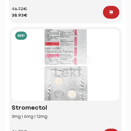
46.72€
38.93€
Hit!
Stromectol
3mg | 6mg | 12mg