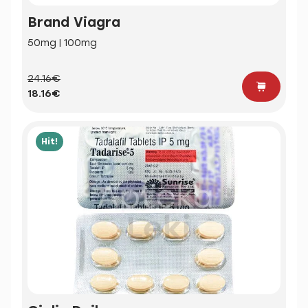
Brand Viagra
50mg | 100mg
24.16€
18.16€
Hit!