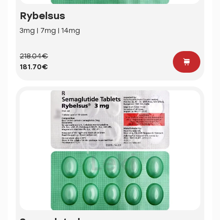
Rybelsus
3mg | 7mg | 14mg
218.04€
181.70€