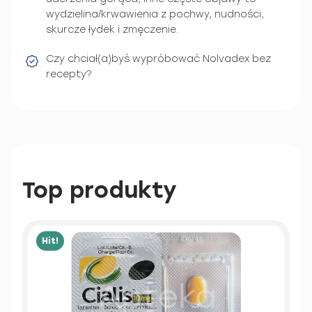
wydzielina/krwawienia z pochwy, nudności,
skurcze łydek i zmęczenie.
Czy chciał(a)byś wypróbować Nolvadex bez
recepty?
Top produkty
Hit!