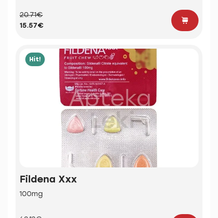
20.71€
15.57€
Hit!
Fildena Xxx
100mg