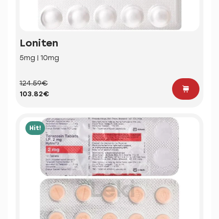
Loniten
5mg | 10mg
124.59€
103.82€
Hit!