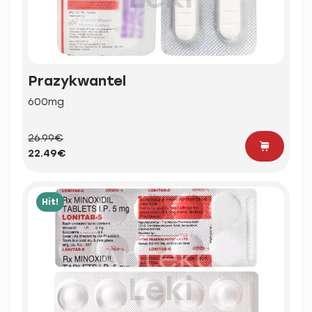
Prazykwantel
600mg
26.99€
22.49€
Hit!