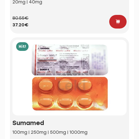
20mg | 40mg
80.55€
37.20€
Hit!
Sumamed
100mg | 250mg | 500mg | 1000mg