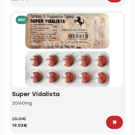
Hit!
Super Vidalista
20/60mg
25.31€
19.03€