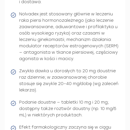
i dostawa.
Nolvadex jest stosowany głównie w leczeniu
raka piersi hormonozależnego (jako leczenie
zaawansowane, adiuwantowe i profilaktyka u
osób wysokiego ryzyka) oraz czasami w
leczeniu ginekomastii; mechanizm działania:
modulator receptorów estrogenowych (SERM)
— antagonista w tkance piersiowej, częściowy
agonista w kości i macicy.
Zwykła dawka u dorosłych to 20 mg doustnie
raz dziennie; w zaawansowanej chorobie
stosuje się zwykle 20–40 mg/dobę (wg zaleceń
lekarza).
Podanie doustne — tabletki 10 mg i 20 mg;
dostępny także roztwór doustny (np. 10 mg/5
mL) w niektórych produktach.
Efekt farmakologiczny zaczyna się w ciągu