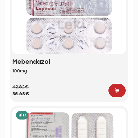
Mebendazol
100mg
42.82€
35.68€
Hit!