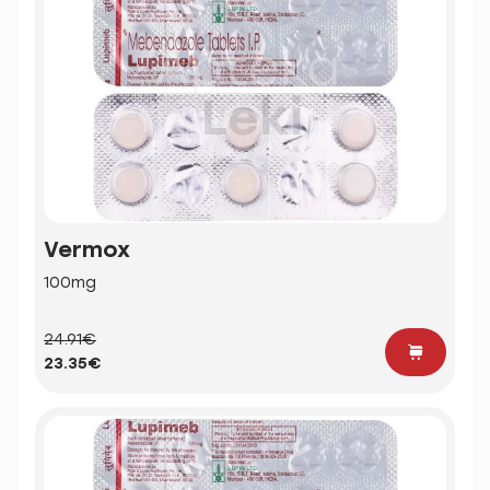
Vermox
100mg
24.91€
23.35€