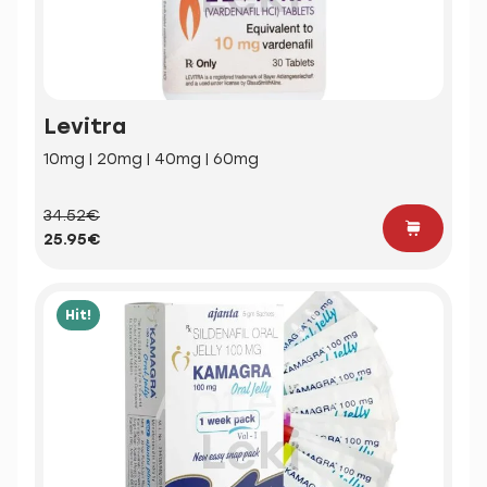
Levitra
10mg | 20mg | 40mg | 60mg
34.52€
25.95€
Hit!