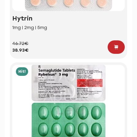
Hytrin
1mg | 2mg | 5mg
46.72€
38.93€
Hit!