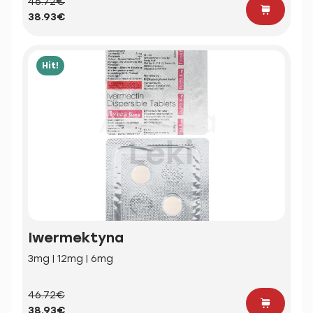
46.72€
38.93€
Hit!
Iwermektyna
3mg | 12mg | 6mg
46.72€
38.93€