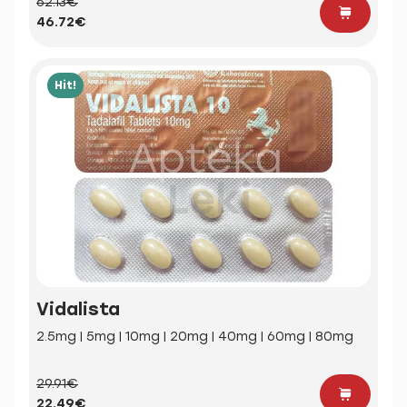
62.13€
46.72€
Hit!
Vidalista
2.5mg | 5mg | 10mg | 20mg | 40mg | 60mg | 80mg
29.91€
22.49€