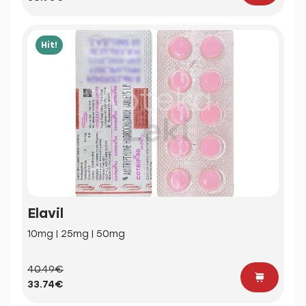
Hit!
Elavil
10mg | 25mg | 50mg
40.49€
33.74€