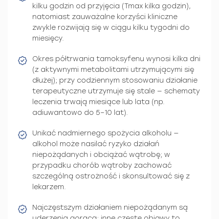
kilku godzin od przyjęcia (Tmax kilka godzin),
natomiast zauważalne korzyści kliniczne
zwykle rozwijają się w ciągu kilku tygodni do
miesięcy.
Okres półtrwania tamoksyfenu wynosi kilka dni
(z aktywnymi metabolitami utrzymującymi się
dłużej); przy codziennym stosowaniu działanie
terapeutyczne utrzymuje się stale — schematy
leczenia trwają miesiące lub lata (np.
adiuwantowo do 5–10 lat).
Unikać nadmiernego spożycia alkoholu —
alkohol może nasilać ryzyko działań
niepożądanych i obciążać wątrobę; w
przypadku chorób wątroby zachować
szczególną ostrożność i skonsultować się z
lekarzem.
Najczęstszym działaniem niepożądanym są
uderzenia gorąca; inne częste objawy to