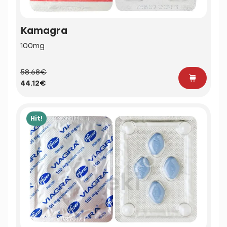
Kamagra
100mg
58.68€
44.12€
Hit!