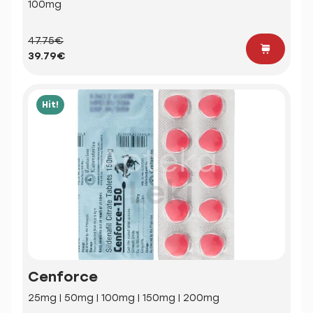
100mg
47.75€
39.79€
Hit!
Cenforce
25mg | 50mg | 100mg | 150mg | 200mg