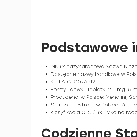
Podstawowe in
INN (Międzynarodowa Nazwa Niezas
Dostępne nazwy handlowe w Polsc
Kod ATC: C07AB12
Formy i dawki: Tabletki 2,5 mg, 5 
Producenci w Polsce: Menarini, S
Status rejestracji w Polsce: Zare
Klasyfikacja OTC / Rx: Tylko na re
Codzienne Sto