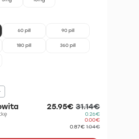
60 pill
90 pill
180 pill
360 pill
+
owita
25.95€
31.14€
tkę
0.26€
0.00€
0.87€
1.04€