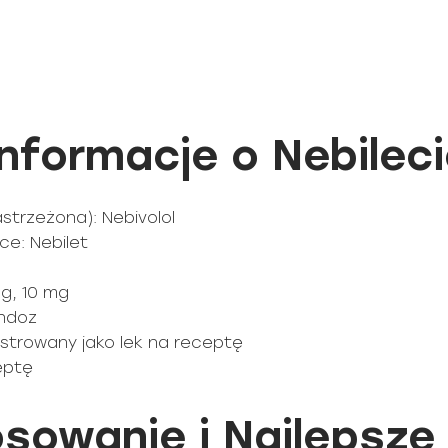
formacje o Nebileci
trzeżona): Nebivolol
e: Nebilet
mg, 10 mg
andoz
jestrowany jako lek na receptę
ceptę
sowanie i Najlepsze