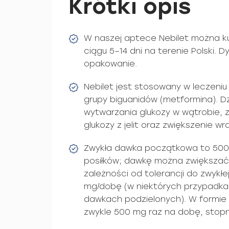
Krótki opis
W naszej aptece Nebilet można k
ciągu 5–14 dni na terenie Polski. 
opakowanie.
Nebilet jest stosowany w leczeniu 
grupy biguanidów (metformina). Dz
wytwarzania glukozy w wątrobie, z
glukozy z jelit oraz zwiększenie wra
Zwykła dawka początkowa to 500 
posiłków; dawkę można zwiększać
zależności od tolerancji do zwykł
mg/dobę (w niektórych przypadk
dawkach podzielonych). W formie 
zwykle 500 mg raz na dobę, stop