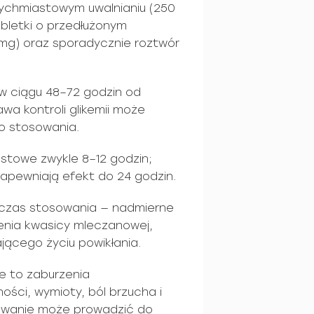
tychmiastowym uwalnianiu (250
bletki o przedłużonym
 mg) oraz sporadycznie roztwór
e w ciągu 48–72 godzin od
wa kontroli glikemii może
o stosowania.
astowe zwykle 8–12 godzin;
zapewniają efekt do 24 godzin.
dczas stosowania — nadmierne
enia kwasicy mleczanowej,
jącego życiu powikłania.
e to zaburzenia
ości, wymioty, ból brzucha i
sowanie może prowadzić do