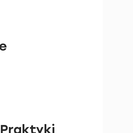
e
 Praktyki