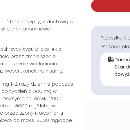
upić bez recepty, z dostawą w
Dyskretne i anonimowe
Przesyłka śl
Metoda pła
cukrzycy typu 2 jako lek z
iała przez zmniejszenie
Darmo
mniejszenie wchłaniania
Stand
żliwości tkanek na insulinę.
powyż
mg 1–2 razy dziennie podczas
 co tydzień o 500 mg w
ej maksymalnej dawki 2000
ach do 3000 mg/dobę w
o przedłużonym uwalnianiu
niowo do maks. 2000 mg/dobę.