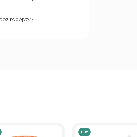
 bez recepty?
Hit!