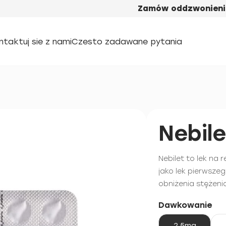
Zamów oddzwonieni
ntaktuj sie z nami
Czesto zadawane pytania
Nebile
Nebilet to lek na
jako lek pierwsze
obniżenia stężenia
Dawkowanie
2,5mg