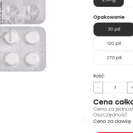
Opakowanie
30 pill
120 pill
270 pill
Ilość:
-
Cena całk
Cena za jednos
Oszczędność
Cena za dawkę