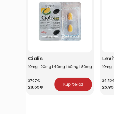
Cialis
Levi
10mg | 20mg | 40mg | 60mg | 80mg
10mg 
37.97€
34.52
Kup teraz
28.55€
25.9