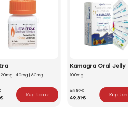
tra
Kamagra Oral Jelly
| 20mg | 40mg | 60mg
100mg
€
65.59€
Kup teraz
Kup ter
5€
49.31€