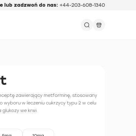
e lub zadzwoń do nas:
+44-203-608-1340
t
 receptę zawierający metforminę, stosowany
go wyboru w leczeniu cukrzycy typu 2 w celu
 glukozy we krwi.
5mg
10mg