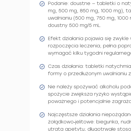
Podanie: doustne — tabletki o na
mg, 500 mg, 850 mg, 1000 mg), ta
uwalnianiu (500 mg, 750 mg, 1000
doustny 500 mg/5 mL.
Efekt działania pojawia się zwykl
rozpoczęcia leczenia; pełna popra
wymagać kilku tygodni regularneg
Czas działania: tabletki natychmi
formy o przedłużonym uwalnianiu 
Nie należy spożywać alkoholu po
spożycie zwiększa ryzyko wystąpi
poważnego i potencjalnie zagraża
Najczęstsze działania niepożądan
żołądkowo‑jelitowe: biegunka, nudn
utrata apetytu; długotrwałe sto