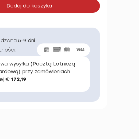
Dodaj do koszyka
edzona:
5-9 dni
tności:
wa wysyłka (Pocztą Lotniczą
ardową) przy zamówieniach
ej €
172,19