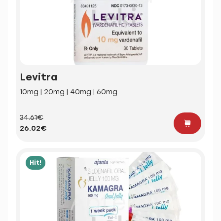
Levitra
10mg | 20mg | 40mg | 60mg
34.61€
26.02€
Hit!