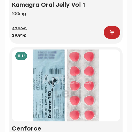
Kamagra Oral Jelly Vol 1
100mg
47.89€
39.91€
Hit!
Cenforce