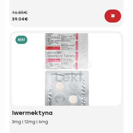
46.85€
39.04€
Hit!
Iwermektyna
3mg | 12mg | 6mg