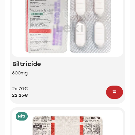
Biltricide
600mg
26.70€
22.25€
Hit!