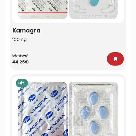
Kamagra
100mg
58.85€
44.25€
Hit!