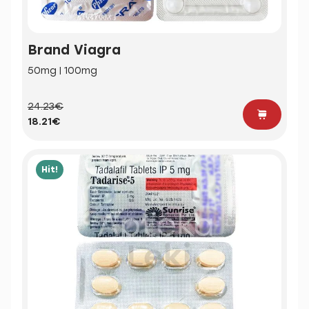
Brand Viagra
50mg | 100mg
24.23€
18.21€
Hit!