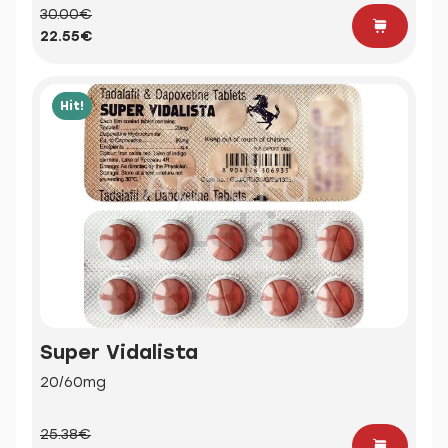
30.00€
22.55€
Hit!
Super Vidalista
20/60mg
25.38€