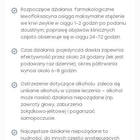
Rozpoczęcie działania: farmakologicznie
lewofloksacyna osiąga maksymalne stężenie
we krwi zwykle w ciągu 1–2 godzin po podaniu
doustnym; poprawę objawów klinicznych
często obserwuje się w ciągu 24–72 godzin.
Czas działania: pojedyncza dawka zapewnia
efektywność przez około 24 godziny (lek jest
podawany raz dziennie); okres półtrwania
wynosi około 6–8 godzin.
Ostrzeżenie dotyczące alkoholu: zaleca się
unikanie alkoholu w czasie leczenia — alkohol
może nasilać działania niepożądane (np.
zawroty głowy, zaburzenia
żołądkowo‑jelitowe) i pogarszać
samopoczucie.
Najczęstsze działanie niepożądane to
nudności; do innych często występujących