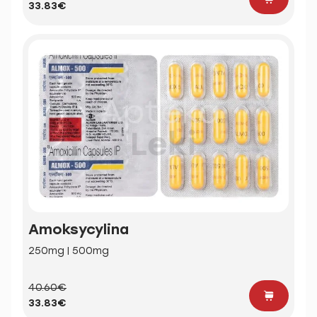
33.83€
Amoksycylina
250mg | 500mg
40.60€
33.83€