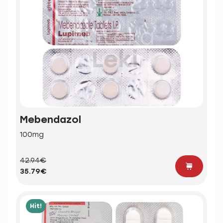
Mebendazol
100mg
42.94€
35.79€
Hit!