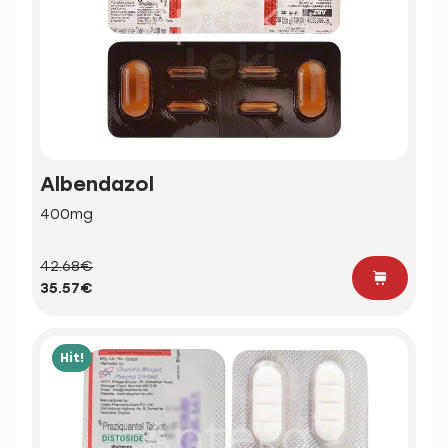
Albendazol
400mg
42.68€
35.57€
Hit!