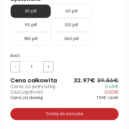
30 pill
60 pill
90 pill
120 pill
180 pill
360 pill
Ilość:
-
+
Cena całkowita
32.97€
39.56€
Cena za jednostkę
0.65€
Oszczędność
0.00€
Cena za dawkę
1.10€
1.32€
Dodaj do koszyka