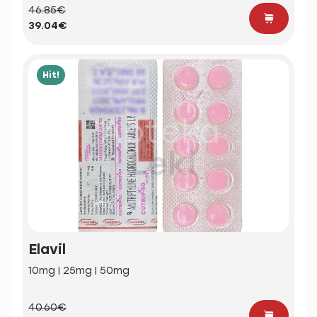
46.85€
39.04€
Hit!
Elavil
10mg | 25mg | 50mg
40.60€