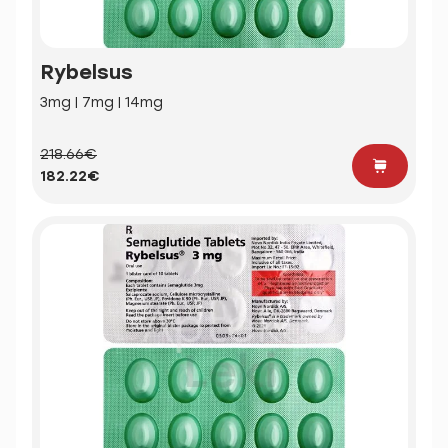
Rybelsus
3mg | 7mg | 14mg
218.66€
182.22€