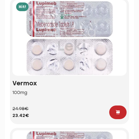
Hit!
Vermox
100mg
24.98€
23.42€