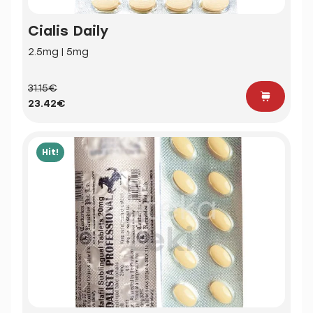
Cialis Daily
2.5mg | 5mg
31.15€
23.42€
Hit!