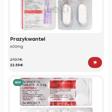
Prazykwantel
600mg
27.07€
22.55€
Hit!