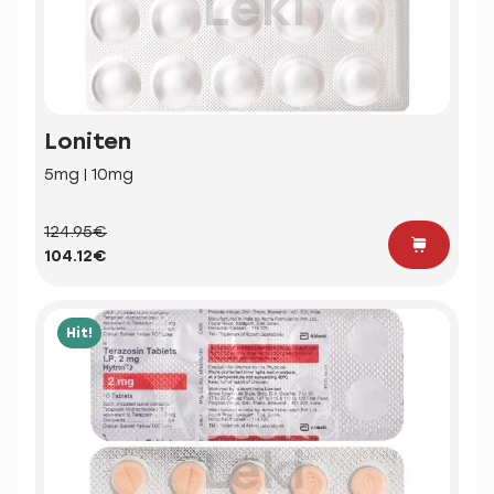
Loniten
5mg | 10mg
124.95€
104.12€
Hit!