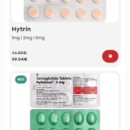
Hytrin
1mg | 2mg | 5mg
46.85€
39.04€
Hit!