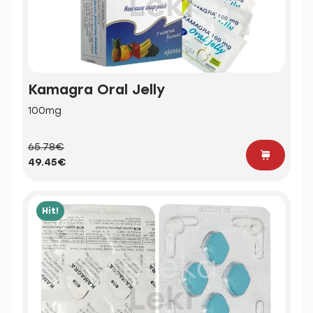
Kamagra Oral Jelly
100mg
65.78€
49.45€
Hit!