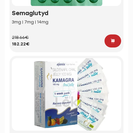
Semaglutyd
3mg | 7mg | 14mg
218.66€
182.22€