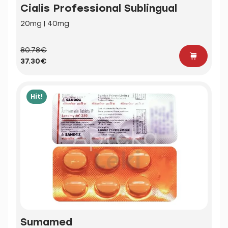
Cialis Professional Sublingual
20mg | 40mg
80.78€
37.30€
Hit!
Sumamed