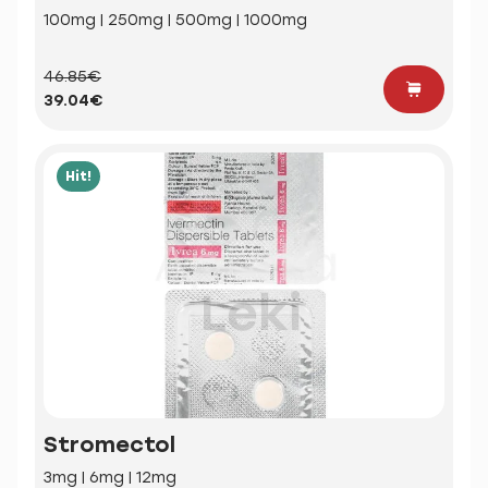
100mg | 250mg | 500mg | 1000mg
46.85€
39.04€
Hit!
Stromectol
3mg | 6mg | 12mg