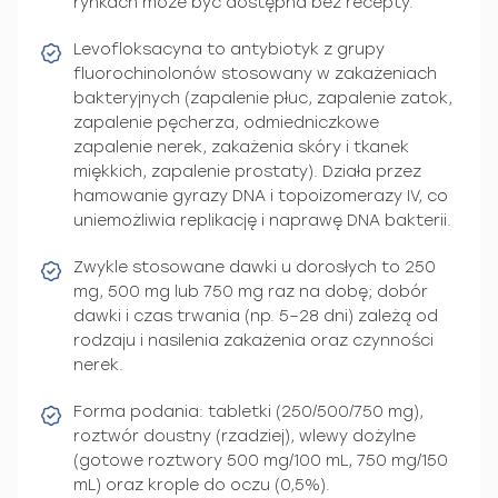
rynkach może być dostępna bez recepty.
Levofloksacyna to antybiotyk z grupy
fluorochinolonów stosowany w zakażeniach
bakteryjnych (zapalenie płuc, zapalenie zatok,
zapalenie pęcherza, odmiedniczkowe
zapalenie nerek, zakażenia skóry i tkanek
miękkich, zapalenie prostaty). Działa przez
hamowanie gyrazy DNA i topoizomerazy IV, co
uniemożliwia replikację i naprawę DNA bakterii.
Zwykle stosowane dawki u dorosłych to 250
mg, 500 mg lub 750 mg raz na dobę; dobór
dawki i czas trwania (np. 5–28 dni) zależą od
rodzaju i nasilenia zakażenia oraz czynności
nerek.
Forma podania: tabletki (250/500/750 mg),
roztwór doustny (rzadziej), wlewy dożylne
(gotowe roztwory 500 mg/100 mL, 750 mg/150
mL) oraz krople do oczu (0,5%).