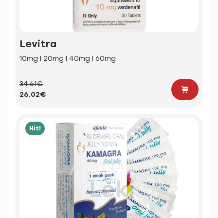
Levitra
10mg | 20mg | 40mg | 60mg
34.61€
26.02€
Hit!