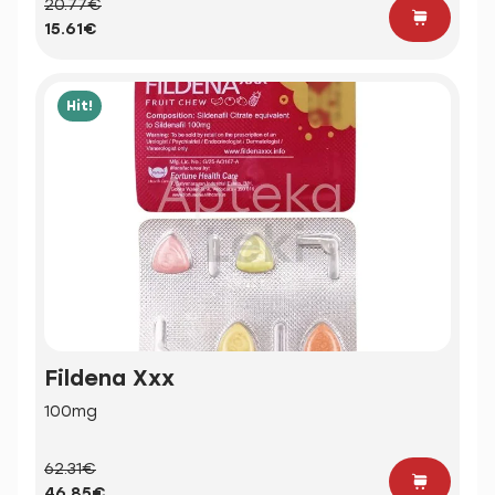
20.77€
15.61€
Hit!
Fildena Xxx
100mg
62.31€
46.85€