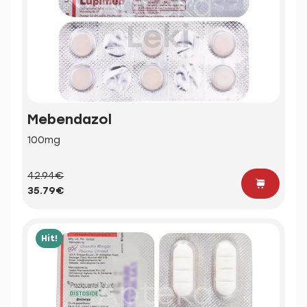
Mebendazol
100mg
42.94€
35.79€
Hit!