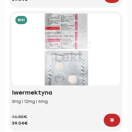
Hit!
Iwermektyna
3mg | 12mg | 6mg
46.85€
39.04€