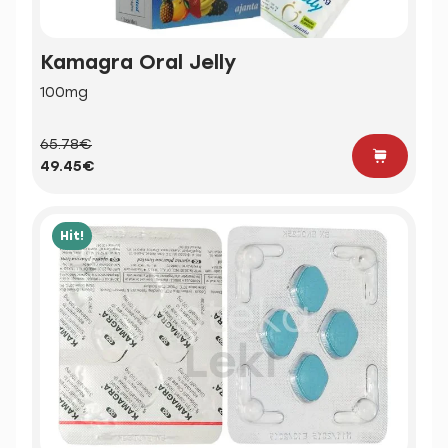
Kamagra Oral Jelly
100mg
65.78€
49.45€
Hit!