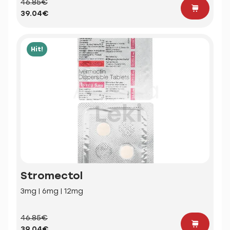
46.85€
39.04€
Hit!
Stromectol
3mg | 6mg | 12mg
46.85€
39.04€