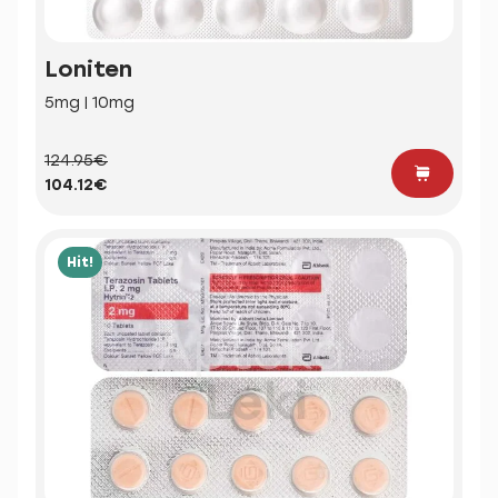
Loniten
5mg | 10mg
124.95€
104.12€
Hit!