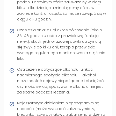
podaniu dożylnym efekt zauważalny w ciągu
kilku–kilkudziesięciu minut); pełny efekt w
zakresie kontroli częstości może rozwijać się w
ciągu kilku godzin.
Czas działania: długi okres półtrwania (około
36–48 godzin u osób z prawidłową funkcją
nerek), skutki jednorazowej dawki utrzymują
się zwykle do kilku dni; terapia przewlekła
wymaga regularnego monitorowania stężenia
leku.
Ostrzeżenie dotyczące alkoholu: unikać
nadmiernego spożycia alkoholu — alkohol
może nasilać objawy niepożądane i obciążać
czynność serca; spożywanie alkoholu nie jest
zalecane podczas leczenia.
Najczęstszym działaniem niepożądanym są
nudności (może wystąpić także wymioty,
biegunka, zawroty głowy, zaburzenia widzenia