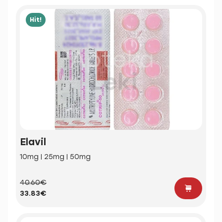
Hit!
Elavil
10mg | 25mg | 50mg
40.60€
33.83€