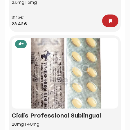
2.5mg | 5mg
31.15€
23.42€
Hit!
Cialis Professional Sublingual
20mg | 40mg