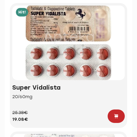
Hit!
Super Vidalista
20/60mg
25.38€
19.08€