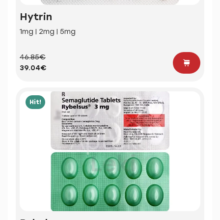
Hytrin
1mg | 2mg | 5mg
46.85€
39.04€
Hit!