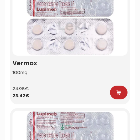
Vermox
100mg
24.98€
23.42€