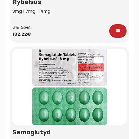
Rybelsus
3mg | 7mg | 14mg
218.66€
182.22€
Semaglutyd