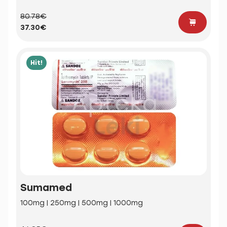
80.78€
37.30€
Hit!
Sumamed
100mg | 250mg | 500mg | 1000mg