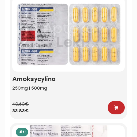
Amoksycylina
250mg | 500mg
40.60€
33.83€
Hit!