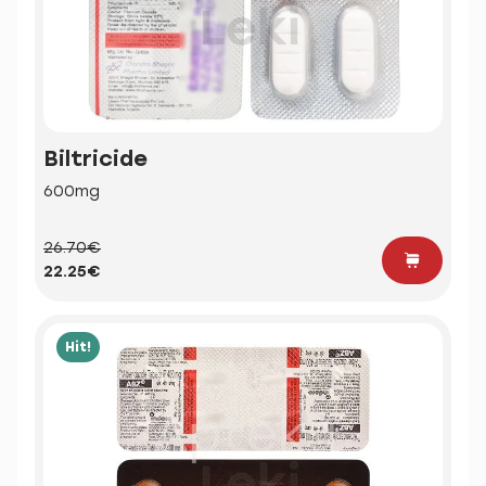
Biltricide
600mg
26.70€
22.25€
Hit!