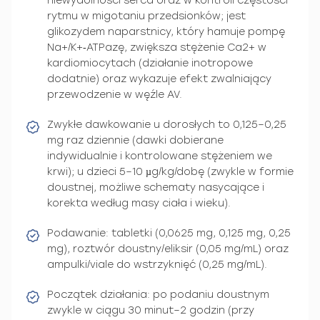
niewydolności serca oraz w kontroli częstości
rytmu w migotaniu przedsionków; jest
glikozydem naparstnicy, który hamuje pompę
Na+/K+‑ATPazę, zwiększa stężenie Ca2+ w
kardiomiocytach (działanie inotropowe
dodatnie) oraz wykazuje efekt zwalniający
przewodzenie w węźle AV.
Zwykłe dawkowanie u dorosłych to 0,125–0,25
mg raz dziennie (dawki dobierane
indywidualnie i kontrolowane stężeniem we
krwi); u dzieci 5–10 µg/kg/dobę (zwykle w formie
doustnej, możliwe schematy nasycające i
korekta według masy ciała i wieku).
Podawanie: tabletki (0,0625 mg, 0,125 mg, 0,25
mg), roztwór doustny/eliksir (0,05 mg/mL) oraz
ampulki/viale do wstrzyknięć (0,25 mg/mL).
Początek działania: po podaniu doustnym
zwykle w ciągu 30 minut–2 godzin (przy