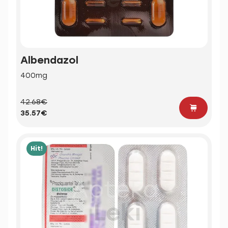
Albendazol
400mg
42.68€
35.57€
Hit!