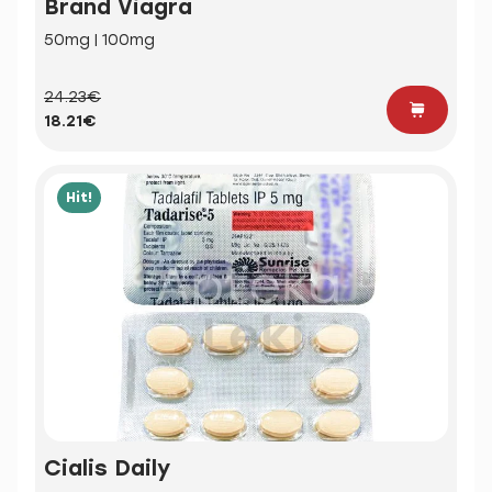
Brand Viagra
50mg | 100mg
24.23€
18.21€
Hit!
Cialis Daily