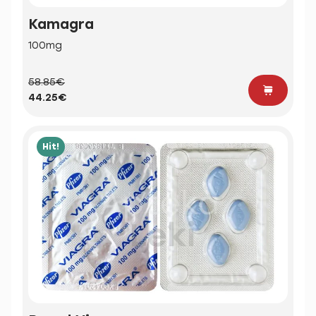
Kamagra
100mg
58.85€
44.25€
Hit!