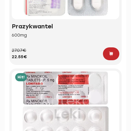
Prazykwantel
600mg
27.07€
22.55€
Hit!