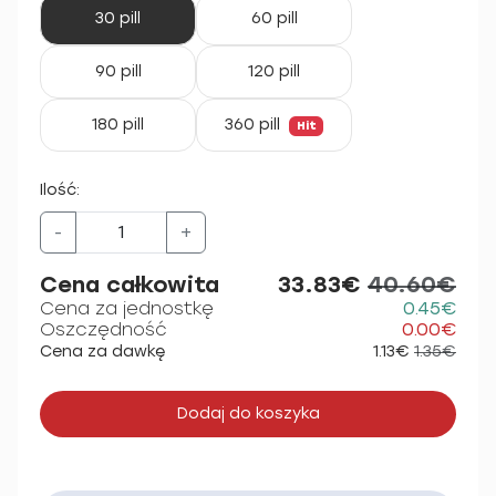
30 pill
60 pill
90 pill
120 pill
180 pill
360 pill
Hit
Ilość:
-
+
Cena całkowita
33.83€
40.60€
Cena za jednostkę
0.45€
Oszczędność
0.00€
Cena za dawkę
1.13€
1.35€
Dodaj do koszyka