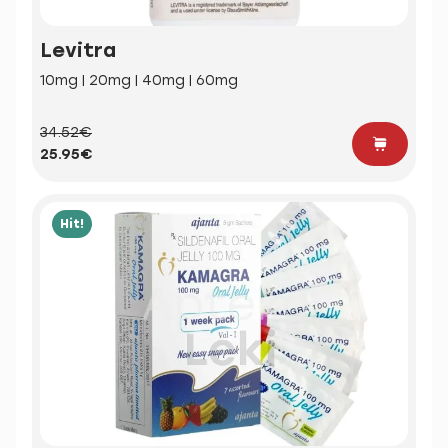
Levitra
10mg | 20mg | 40mg | 60mg
34.52€
25.95€
Hit!