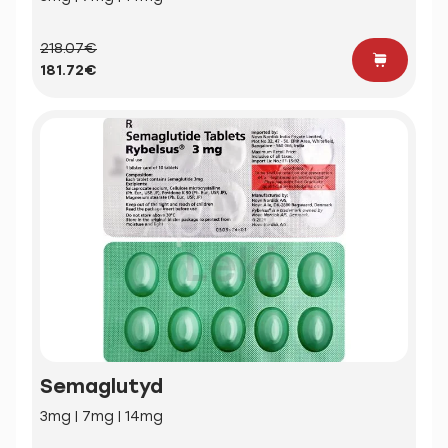
218.07€
181.72€
Semaglutyd
3mg | 7mg | 14mg