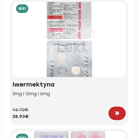
Hit!
Iwermektyna
3mg | 12mg | 6mg
46.72€
38.93€
Hit!