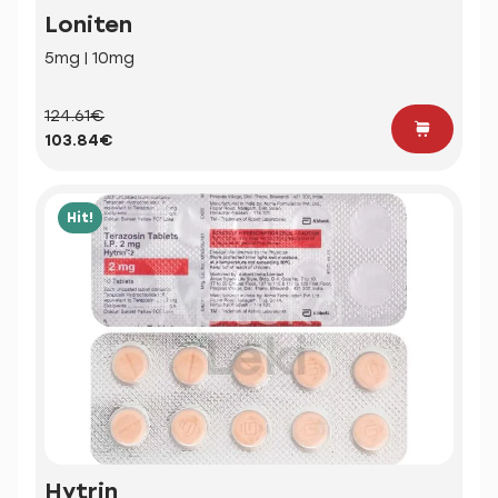
Loniten
5mg | 10mg
124.61€
103.84€
Hit!
Hytrin