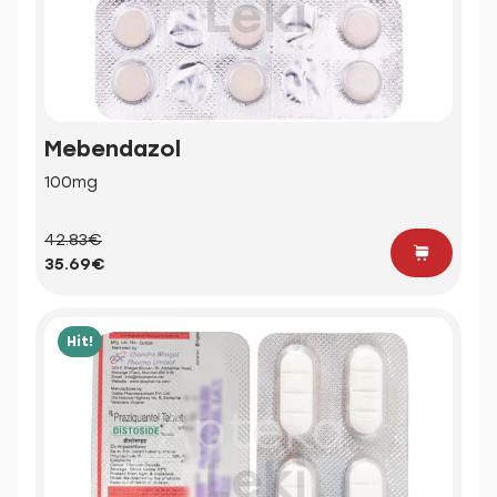
Mebendazol
100mg
42.83€
35.69€
Hit!