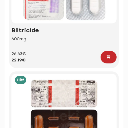
Biltricide
600mg
26.63€
22.19€
Hit!