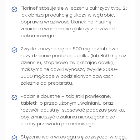
Florinef stosuje się w leczeniu cukrzycy typu 2;
lek obniża produkcję glukozy w wątrobie,
poprawia wrażliwość tkanek na insulinę i
zmniejsza wchłanianie glukozy z przewodu
pokarmowego.
Zwykle zaczyna się od 500 mg raz lub dwa
razy dziennie podczas posiłku (lub 850 mg raz
dziennie), stopniowo zwiększając dawkę;
maksymalne dawki wynoszą zwykle 2000–
3000 mg/dobę w podzielonych dawkach,
zależnie od preparatu.
Podanie doustne — tabletki powlekane,
tabletki o przedłużonym uwalnianiu oraz
roztwór doustny; stosować podczas posiłku,
aby zmniejszyć działania niepożądane ze
strony przewodu pokarmowego.
Stężenie we krwi osiąga się zazwyczaj w ciągu