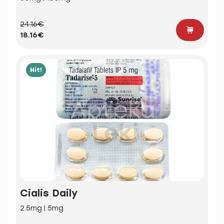
24.16€
18.16€
Hit!
Cialis Daily
2.5mg | 5mg