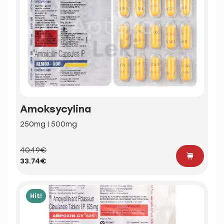
Amoksycylina
250mg | 500mg
40.49€
33.74€
Hit!