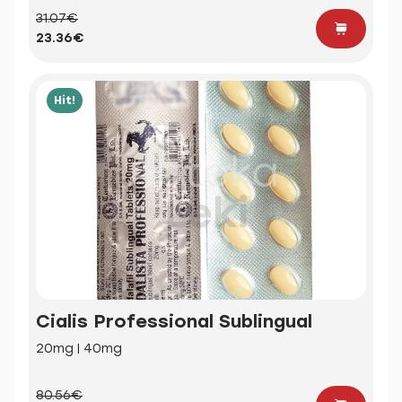
31.07€
23.36€
Hit!
Cialis Professional Sublingual
20mg | 40mg
80.56€