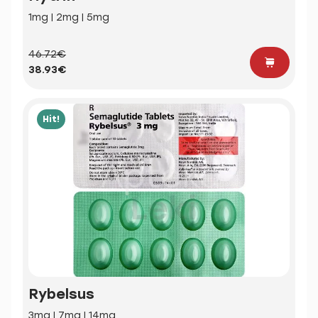
1mg | 2mg | 5mg
46.72€
38.93€
Hit!
Rybelsus
3mg | 7mg | 14mg