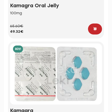
Kamagra Oral Jelly
100mg
65.60€
49.32€
Hit!
Kamagra