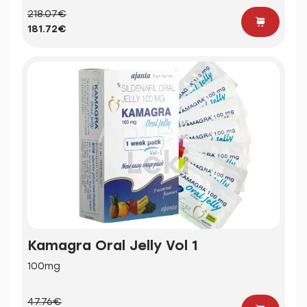
218.07€
181.72€
Kamagra Oral Jelly Vol 1
100mg
47.76€