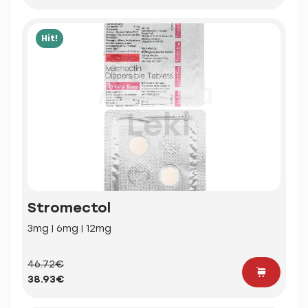
Hit!
Stromectol
3mg | 6mg | 12mg
46.72€
38.93€