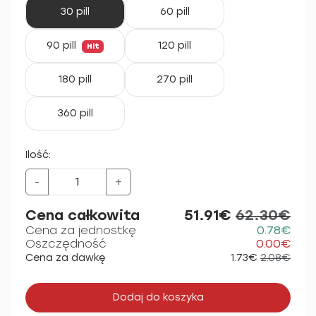
30 pill
60 pill
90 pill
120 pill
Hit
180 pill
270 pill
360 pill
Ilość:
-
+
Cena całkowita
51.91€
62.30€
Cena za jednostkę
0.78€
Oszczędność
0.00€
Cena za dawkę
1.73€
2.08€
Dodaj do koszyka