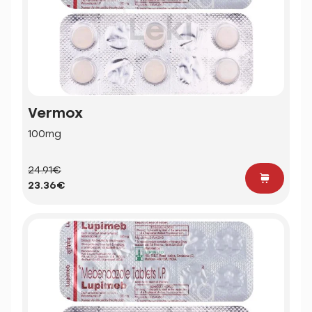
Vermox
100mg
24.91€
23.36€