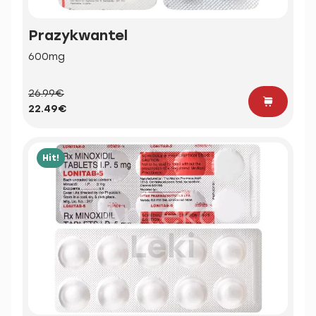
Prazykwantel
600mg
26.99€
22.49€
Hit!