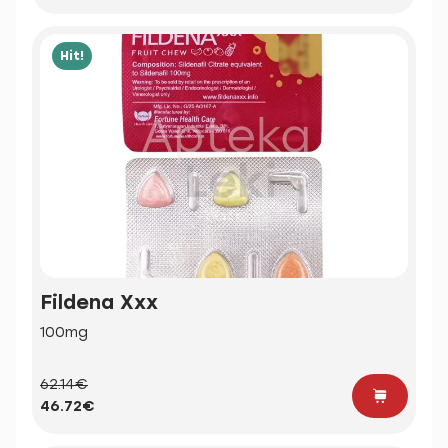
Hit!
Fildena Xxx
100mg
62.14€
46.72€