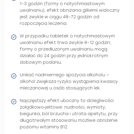
1–3 godzin (formy o natychmiastowym
uwalnianiu); efekt obniżania glikemii widoczny
jest zwykle w ciągu 48–72 godzin od
rozpoczęcia leczenia.
W przypadku tabletek o natychmiastowym
uwalnianiu efekt trwa zwykle 8–12 godzin;
formy o przedłużonym uwalnianiu mogą
działać do 24 godzin przy jednokrotnym
dobowym podaniu.
Unikać nadmiernego spożycia alkoholu —
alkohol zwiększa ryzyko wystąpienia kwasicy
mleczanowej u osób stosujących lek.
Najczęstszy efekt uboczny to dolegliwości
żołądkowo‑jelitowe: nudności, wymioty,
biegunka, ból brzucha i utrata apetytu; przy
długotrwałym stosowaniu możliwe obniżenie
poziomu witaminy B12.