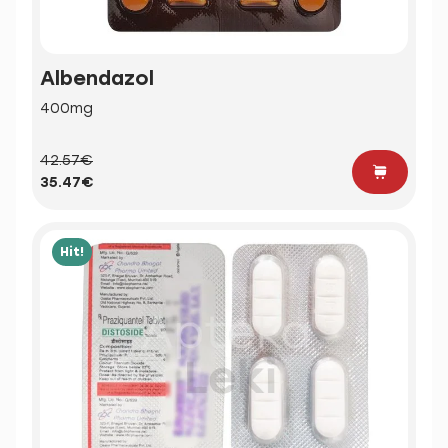
Albendazol
400mg
42.57€
35.47€
Hit!