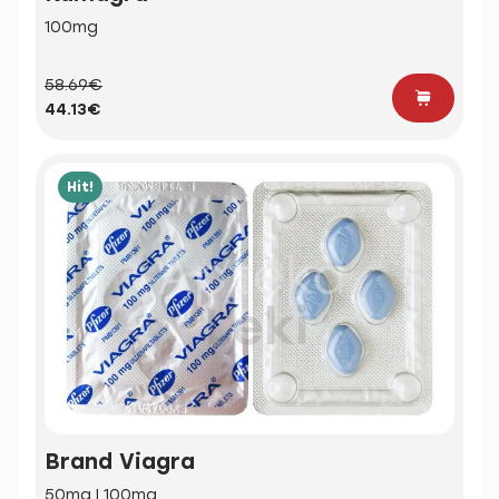
100mg
58.69€
44.13€
Hit!
Brand Viagra
50mg | 100mg