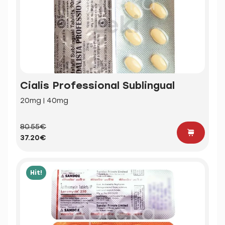
Cialis Professional Sublingual
20mg | 40mg
80.55€
37.20€
Hit!