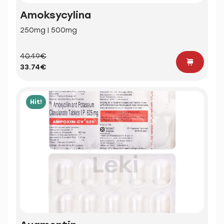
Amoksycylina
250mg | 500mg
40.49€
33.74€
Hit!