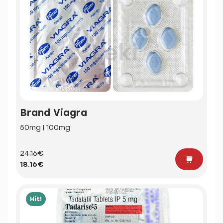
Brand Viagra
50mg | 100mg
24.16€
18.16€
Hit!