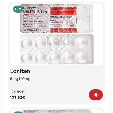
Hit!
Loniten
5mg | 10mg
124.59€
103.82€