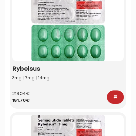
Rybelsus
3mg | 7mg | 14mg
218.04€
181.70€