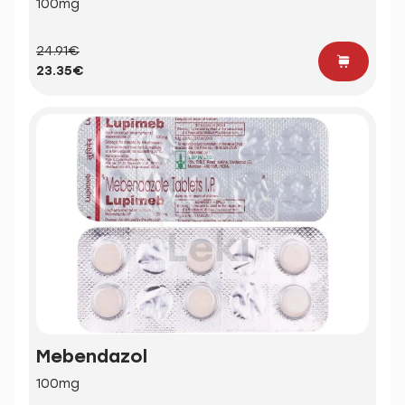
100mg
24.91€
23.35€
Mebendazol
100mg