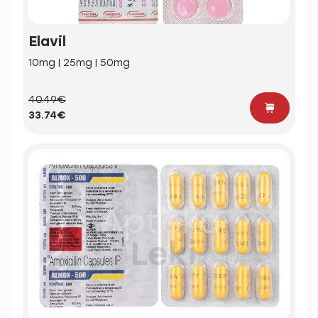
Elavil
10mg | 25mg | 50mg
40.49€
33.74€