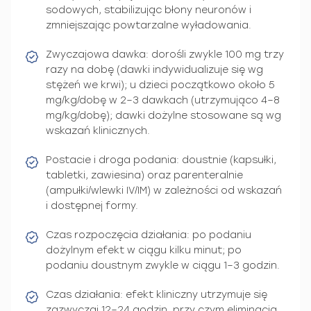
sodowych, stabilizując błony neuronów i
zmniejszając powtarzalne wyładowania.
Zwyczajowa dawka: dorośli zwykle 100 mg trzy
razy na dobę (dawki indywidualizuje się wg
stężeń we krwi); u dzieci początkowo około 5
mg/kg/dobę w 2–3 dawkach (utrzymująco 4–8
mg/kg/dobę); dawki dożylne stosowane są wg
wskazań klinicznych.
Postacie i droga podania: doustnie (kapsułki,
tabletki, zawiesina) oraz parenteralnie
(ampułki/wlewki IV/IM) w zależności od wskazań
i dostępnej formy.
Czas rozpoczęcia działania: po podaniu
dożylnym efekt w ciągu kilku minut; po
podaniu doustnym zwykle w ciągu 1–3 godzin.
Czas działania: efekt kliniczny utrzymuje się
zazwyczaj 12–24 godzin, przy czym eliminacja