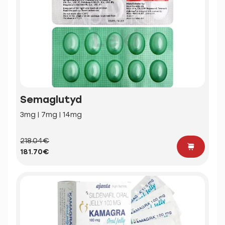
Semaglutyd
3mg | 7mg | 14mg
218.04€
181.70€