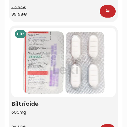
42.82€
35.68€
Hit!
Biltricide
600mg