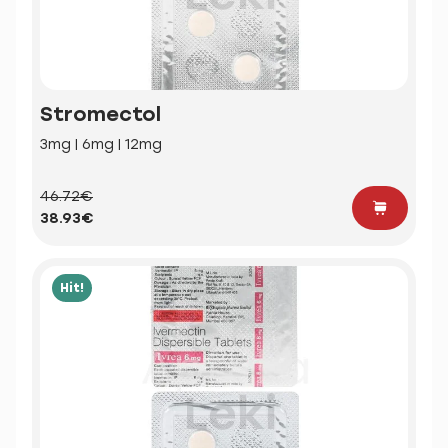
Stromectol
3mg | 6mg | 12mg
46.72€
38.93€
Hit!