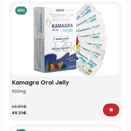
Hit!
Kamagra Oral Jelly
100mg
65.59€
49.31€