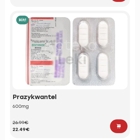
Hit!
Prazykwantel
600mg
26.99€
22.49€