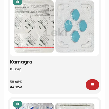
Hit!
Kamagra
100mg
58.68€
44.12€
Hit!