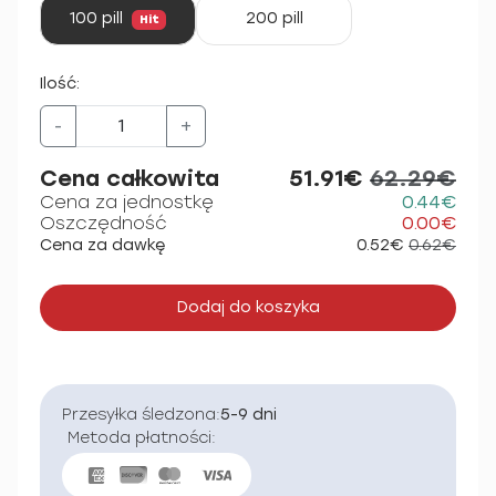
100 pill
200 pill
Hit
Ilość:
-
+
Cena całkowita
51.91€
62.29€
Cena za jednostkę
0.44€
Oszczędność
0.00€
Cena za dawkę
0.52€
0.62€
Dodaj do koszyka
Przesyłka śledzona:
5-9 dni
Metoda płatności: