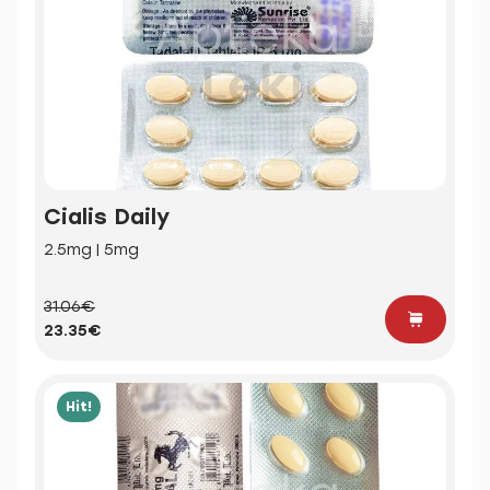
Cialis Daily
2.5mg | 5mg
31.06€
23.35€
Hit!