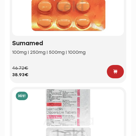
Sumamed
100mg | 250mg | 500mg | 1000mg
46.72€
38.93€
Hit!