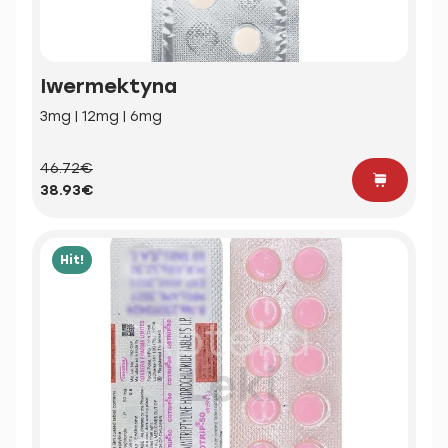
Iwermektyna
3mg | 12mg | 6mg
46.72€
38.93€
Hit!