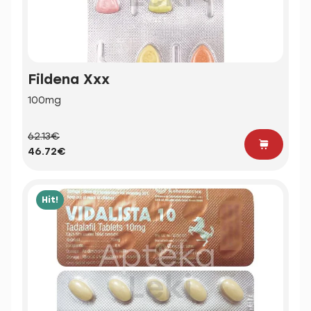
Fildena Xxx
100mg
62.13€
46.72€
Hit!