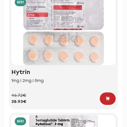
Hit!
Hytrin
1mg | 2mg | 5mg
46.72€
38.93€
Hit!