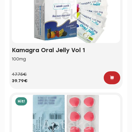
Kamagra Oral Jelly Vol 1
100mg
47.75€
39.79€
Hit!