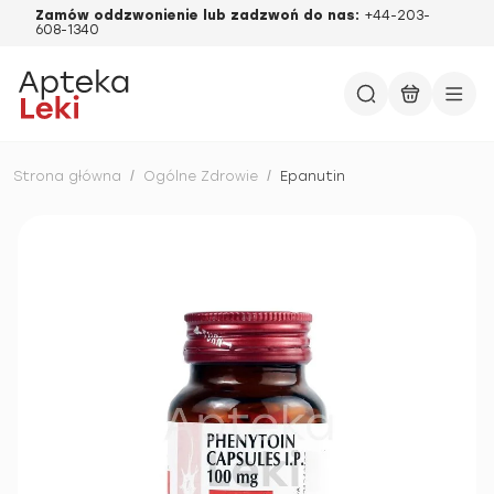
Zamów oddzwonienie lub zadzwoń do nas:
+44-203-
608-1340
Strona główna
/
Ogólne Zdrowie
/
Epanutin