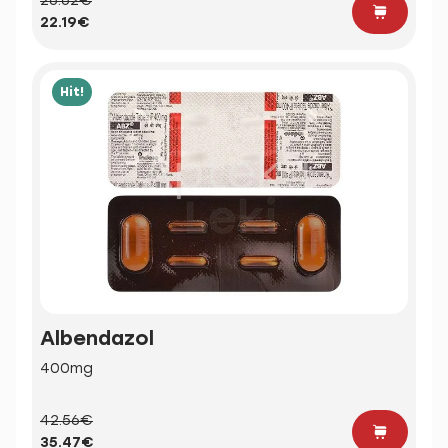
26.62€
22.19€
Hit!
Albendazol
400mg
42.56€
35.47€