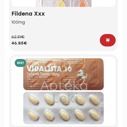
Fildena Xxx
100mg
62.31€
46.85€
Hit!