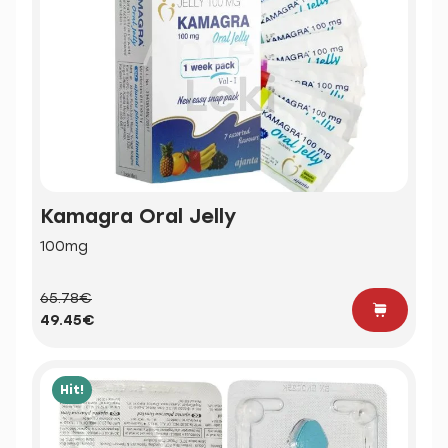
Kamagra Oral Jelly
100mg
65.78€
49.45€
Hit!