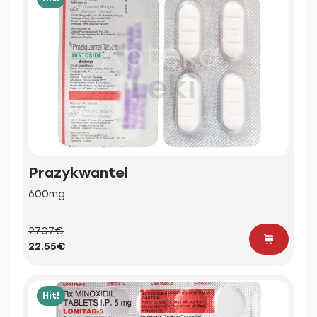
Prazykwantel
600mg
27.07€
22.55€
Hit!