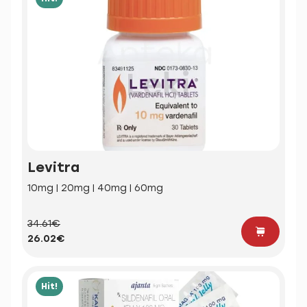
Levitra
10mg | 20mg | 40mg | 60mg
34.61€
26.02€
Hit!