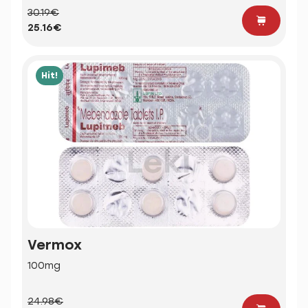
30.19€
25.16€
Hit!
Vermox
100mg
24.98€