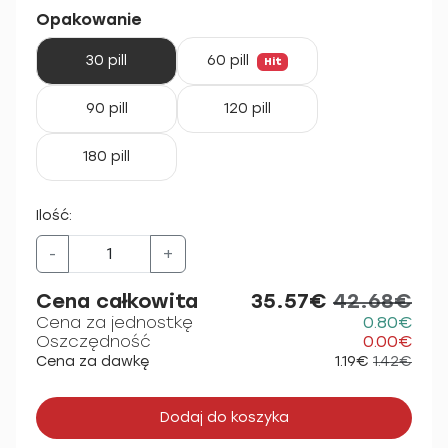
Opakowanie
30 pill
60 pill
Hit
90 pill
120 pill
180 pill
Ilość:
-
+
Cena całkowita
35.57€
42.68€
Cena za jednostkę
0.80€
Oszczędność
0.00€
Cena za dawkę
1.19€
1.42€
Dodaj do koszyka