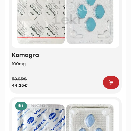
Kamagra
100mg
58.85€
44.25€
Hit!