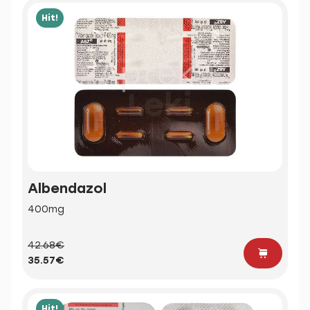
Hit!
Albendazol
400mg
42.68€
35.57€
Hit!