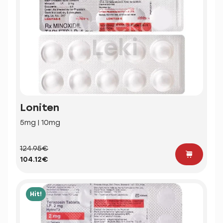
Loniten
5mg | 10mg
124.95€
104.12€
Hit!