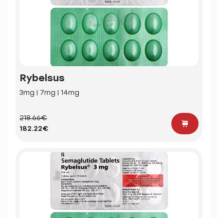
Rybelsus
3mg | 7mg | 14mg
218.66€
182.22€