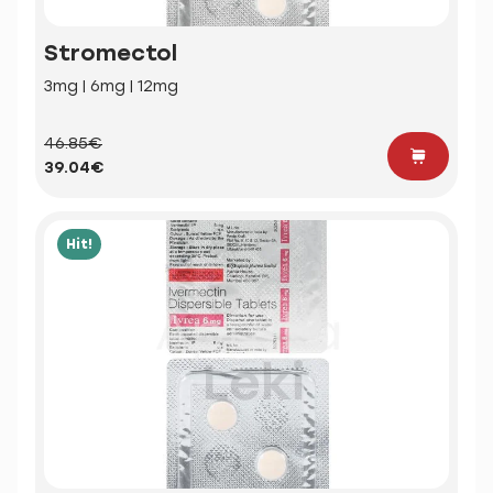
Stromectol
3mg | 6mg | 12mg
46.85€
39.04€
Hit!