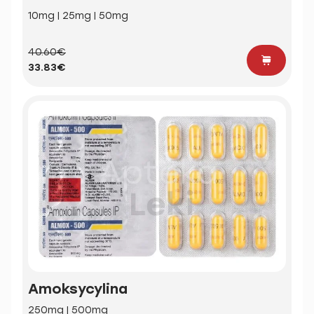
10mg | 25mg | 50mg
40.60€
33.83€
Amoksycylina
250mg | 500mg