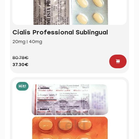
Cialis Professional Sublingual
20mg | 40mg
80.78€
37.30€
Hit!