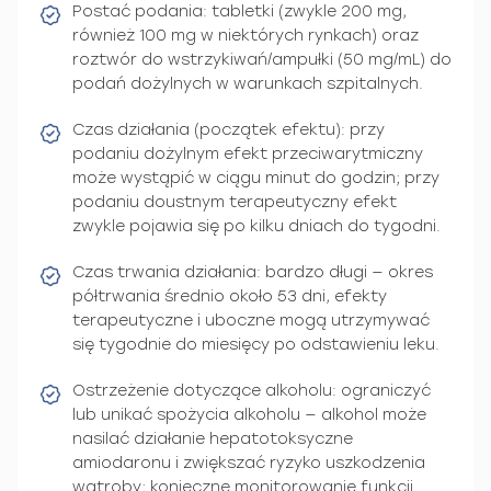
Postać podania: tabletki (zwykle 200 mg,
również 100 mg w niektórych rynkach) oraz
roztwór do wstrzykiwań/ampułki (50 mg/mL) do
podań dożylnych w warunkach szpitalnych.
Czas działania (początek efektu): przy
podaniu dożylnym efekt przeciwarytmiczny
może wystąpić w ciągu minut do godzin; przy
podaniu doustnym terapeutyczny efekt
zwykle pojawia się po kilku dniach do tygodni.
Czas trwania działania: bardzo długi — okres
półtrwania średnio około 53 dni, efekty
terapeutyczne i uboczne mogą utrzymywać
się tygodnie do miesięcy po odstawieniu leku.
Ostrzeżenie dotyczące alkoholu: ograniczyć
lub unikać spożycia alkoholu — alkohol może
nasilać działanie hepatotoksyczne
amiodaronu i zwiększać ryzyko uszkodzenia
wątroby; konieczne monitorowanie funkcji