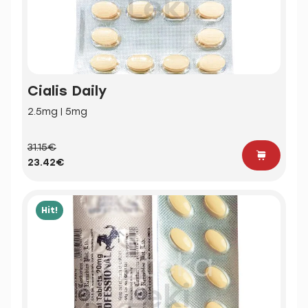
Cialis Daily
2.5mg | 5mg
31.15€
23.42€
Hit!