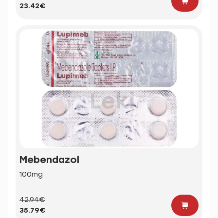
23.42€
Mebendazol
100mg
42.94€
35.79€