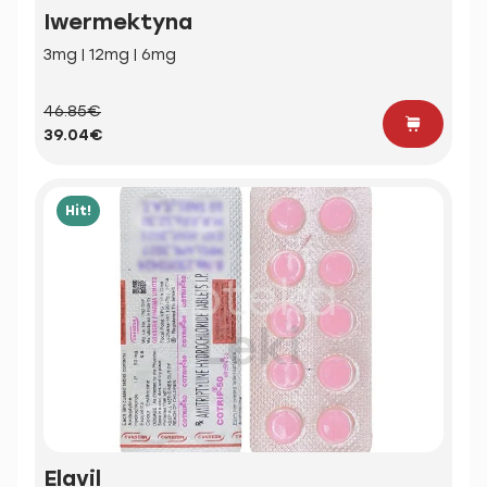
Iwermektyna
3mg | 12mg | 6mg
46.85€
39.04€
Hit!
Elavil