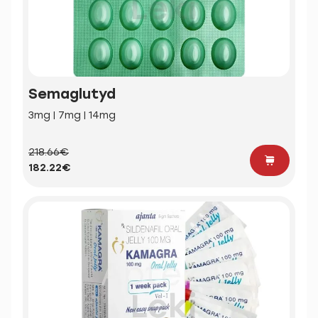
Semaglutyd
3mg | 7mg | 14mg
218.66€
182.22€