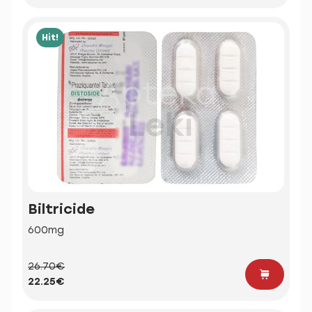
Hit!
Biltricide
600mg
26.70€
22.25€