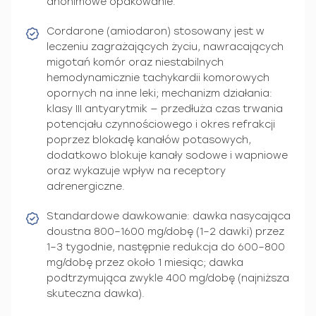
anonimowe opakowanie.
Cordarone (amiodaron) stosowany jest w
leczeniu zagrażających życiu, nawracających
migotań komór oraz niestabilnych
hemodynamicznie tachykardii komorowych
opornych na inne leki; mechanizm działania:
klasy III antyarytmik — przedłuża czas trwania
potencjału czynnościowego i okres refrakcji
poprzez blokadę kanałów potasowych,
dodatkowo blokuje kanały sodowe i wapniowe
oraz wykazuje wpływ na receptory
adrenergiczne.
Standardowe dawkowanie: dawka nasycająca
doustna 800–1600 mg/dobę (1–2 dawki) przez
1–3 tygodnie, następnie redukcja do 600–800
mg/dobę przez około 1 miesiąc; dawka
podtrzymująca zwykle 400 mg/dobę (najniższa
skuteczna dawka).