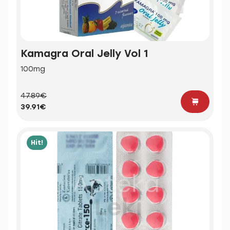
Kamagra Oral Jelly Vol 1
100mg
47.89€
39.91€
Hit!