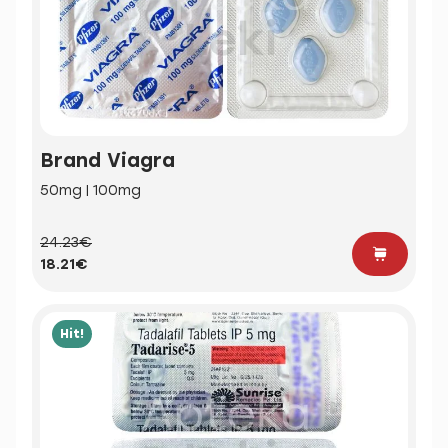
Brand Viagra
50mg | 100mg
24.23€
18.21€
Hit!