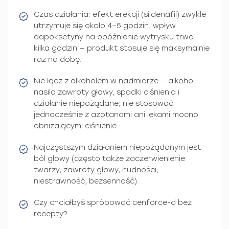
Czas działania: efekt erekcji (sildenafil) zwykle
utrzymuje się około 4–5 godzin, wpływ
dapoksetyny na opóźnienie wytrysku trwa
kilka godzin — produkt stosuje się maksymalnie
raz na dobę.
Nie łącz z alkoholem w nadmiarze — alkohol
nasila zawroty głowy, spadki ciśnienia i
działanie niepożądane; nie stosować
jednocześnie z azotanami ani lekami mocno
obniżającymi ciśnienie.
Najczęstszym działaniem niepożądanym jest
ból głowy (często także zaczerwienienie
twarzy, zawroty głowy, nudności,
niestrawność, bezsenność).
Czy chciałbyś spróbować cenforce-d bez
recepty?