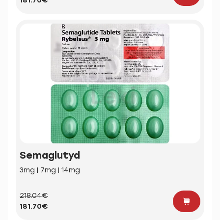
181.70€
Semaglutyd
3mg | 7mg | 14mg
218.04€
181.70€