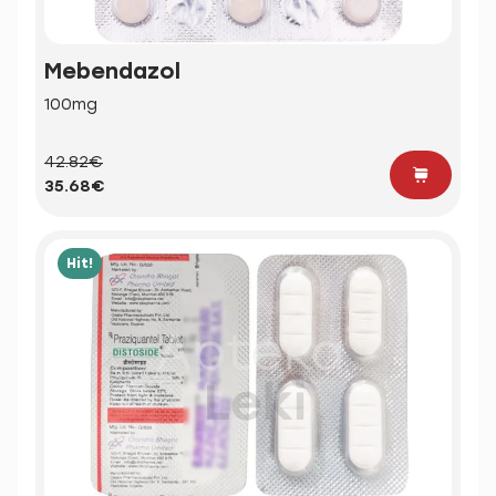
Mebendazol
100mg
42.82€
35.68€
Hit!