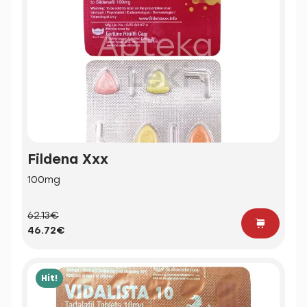
Fildena Xxx
100mg
62.13€
46.72€
Hit!