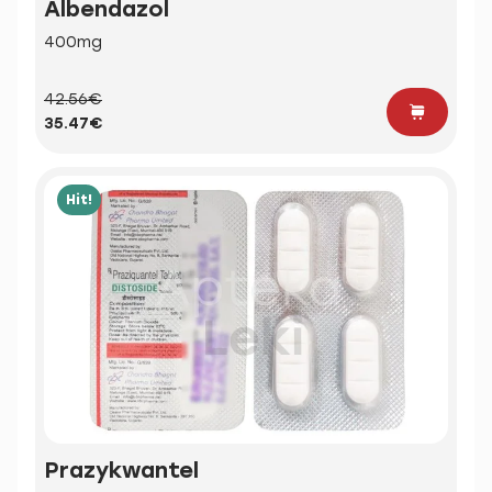
Albendazol
400mg
42.56€
35.47€
Hit!
Prazykwantel