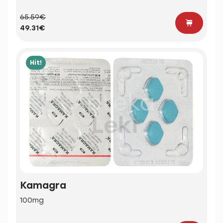
65.59€
49.31€
Hit!
Kamagra
100mg