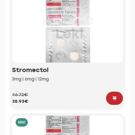
Stromectol
3mg | 6mg | 12mg
46.72€
38.93€
Hit!