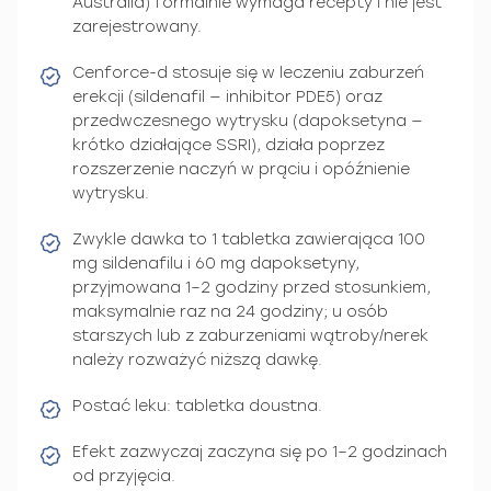
Australia) formalnie wymaga recepty i nie jest
zarejestrowany.
Cenforce-d stosuje się w leczeniu zaburzeń
erekcji (sildenafil — inhibitor PDE5) oraz
przedwczesnego wytrysku (dapoksetyna —
krótko działające SSRI), działa poprzez
rozszerzenie naczyń w prąciu i opóźnienie
wytrysku.
Zwykle dawka to 1 tabletka zawierająca 100
mg sildenafilu i 60 mg dapoksetyny,
przyjmowana 1–2 godziny przed stosunkiem,
maksymalnie raz na 24 godziny; u osób
starszych lub z zaburzeniami wątroby/nerek
należy rozważyć niższą dawkę.
Postać leku: tabletka doustna.
Efekt zazwyczaj zaczyna się po 1–2 godzinach
od przyjęcia.