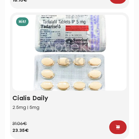
18.16€
Hit!
Cialis Daily
2.5mg | 5mg
31.06€
23.35€