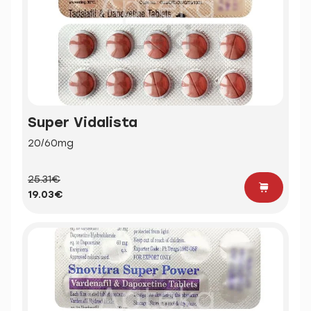
Super Vidalista
20/60mg
25.31€
19.03€