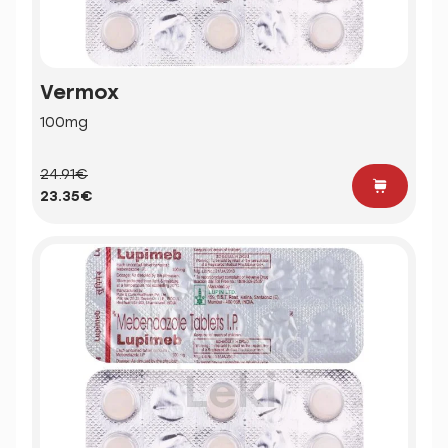
Vermox
100mg
24.91€
23.35€