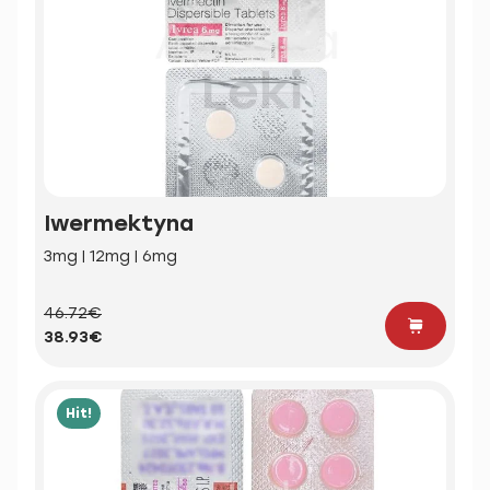
Iwermektyna
3mg | 12mg | 6mg
46.72€
38.93€
Hit!