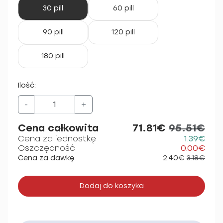
30 pill
60 pill
90 pill
120 pill
180 pill
Ilość:
-
+
Cena całkowita
71.81€
95.51€
Cena za jednostkę
1.39€
Oszczędność
0.00€
Cena za dawkę
2.40€
3.18€
Dodaj do koszyka