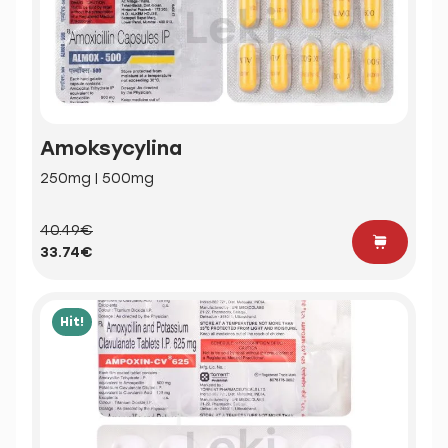
Amoksycylina
250mg | 500mg
40.49€
33.74€
Hit!