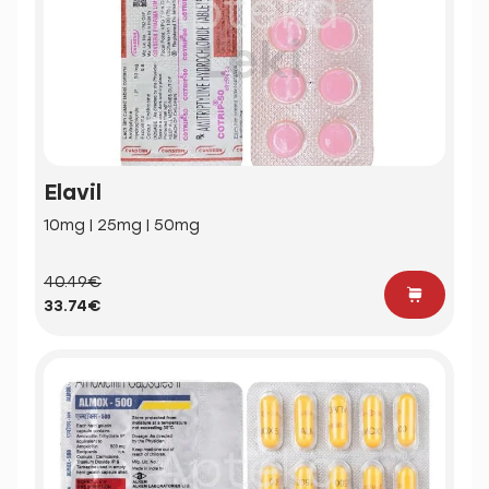
Elavil
10mg | 25mg | 50mg
40.49€
33.74€