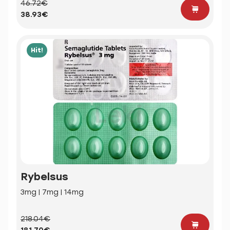
46.72€
38.93€
Hit!
Rybelsus
3mg | 7mg | 14mg
218.04€