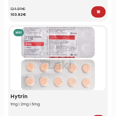
124.59€
103.82€
Hit!
Hytrin
1mg | 2mg | 5mg