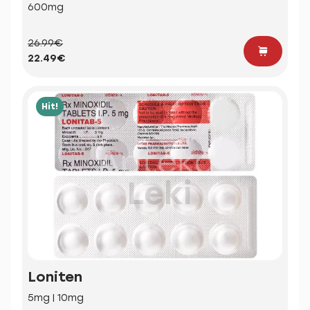
600mg
26.99€
22.49€
Hit!
Loniten
5mg | 10mg