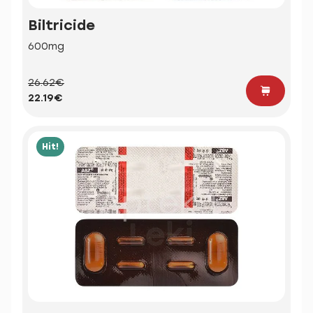
Biltricide
600mg
26.62€
22.19€
Hit!