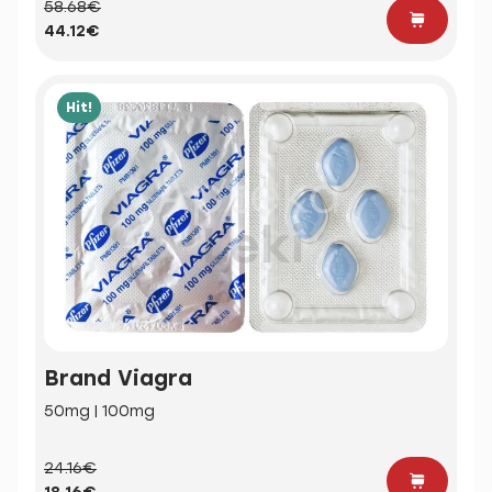
58.68€
44.12€
Hit!
Brand Viagra
50mg | 100mg
24.16€