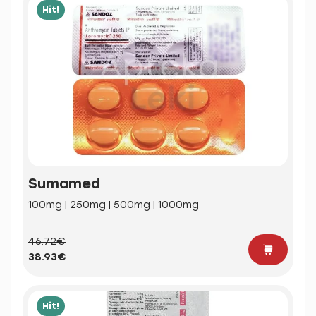
Hit!
Sumamed
100mg | 250mg | 500mg | 1000mg
46.72€
38.93€
Hit!