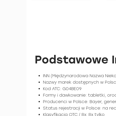
Podstawowe In
INN (Międzynarodowa Nazwa Nieko
Nazwy marek dostępnych w Polsce
Kod ATC: G04BE09
Formy i dawkowanie: tabletki, oro
Producenci w Polsce: Bayer, gener
Status rejestracji w Polsce: na re
Klasyfikacja OTC / Rx: Rx tylko