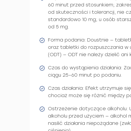
60 minut przed stosunkiem; zakr
od skuteczności i tolerancji, nie c
standardowo 10 mg; u osób starsz
od 5 mg.
Forma podania: Doustnie — tabletk
oraz tabletki do rozpuszczania 
(ODT) — ODT nie należy dzielić ani 
Czas do wystąpienia działania: Z
ciągu 25–60 minut po podaniu.
Czas działania: Efekt utrzymuje si
chociaż może się różnić między p
Ostrzeżenie dotyczące alkoholu: U
alkoholu przed użyciem — alkohol 
nasilić działania niepożądane (zw
ciśnienia).