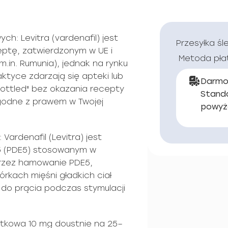
h: Levitra (vardenafil) jest
Przesyłka śl
ptę, zatwierdzonym w UE i
Metoda pła
m.in. Rumunia), jednak na rynku
ktyce zdarzają się apteki lub
Darmo
 bottled" bez okazania recepty
Stand
godne z prawem w Twojej
powyż
Vardenafil (Levitra) jest
 5 (PDE5) stosowanym w
 przez hamowanie PDE5,
rkach mięśni gładkich ciał
i do prącia podczas stymulacji
tkowa 10 mg doustnie na 25–