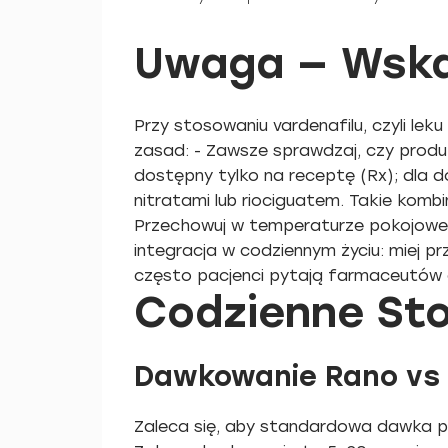
Uwaga — Wska
Przy stosowaniu vardenafilu, czyli lek
zasad: - Zawsze sprawdzaj, czy produkt
dostępny tylko na receptę (Rx); dla d
nitratami lub riociguatem. Takie komb
Przechowuj w temperaturze pokojowej,
integracja w codziennym życiu: miej p
często pacjenci pytają farmaceutów 
Codzienne Sto
Dawkowanie Rano vs
Zaleca się, aby standardowa dawka 