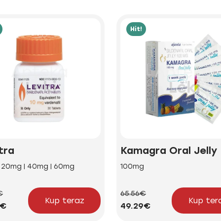
Hit!
tra
Kamagra Oral Jelly
| 20mg | 40mg | 60mg
100mg
€
65.56€
Kup teraz
Kup ter
4€
49.29€