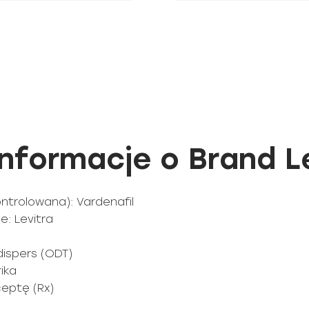
formacje o Brand Le
ntrolowana): Vardenafil
: Levitra
dispers (ODT)
ika
ceptę (Rx)