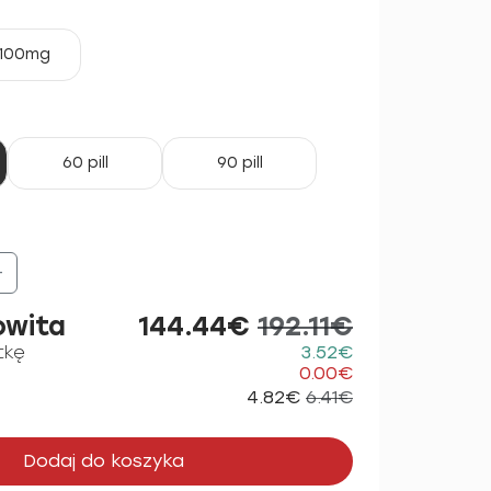
100mg
60 pill
90 pill
+
owita
144.44€
192.11€
tkę
3.52€
0.00€
4.82€
6.41€
Dodaj do koszyka