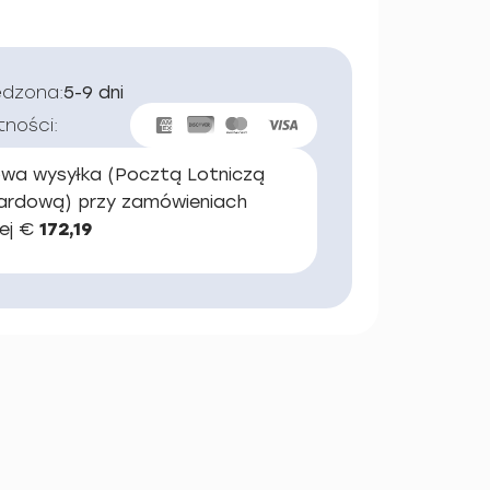
edzona:
5-9 dni
tności:
wa wysyłka (Pocztą Lotniczą
ardową) przy zamówieniach
ej €
172,19