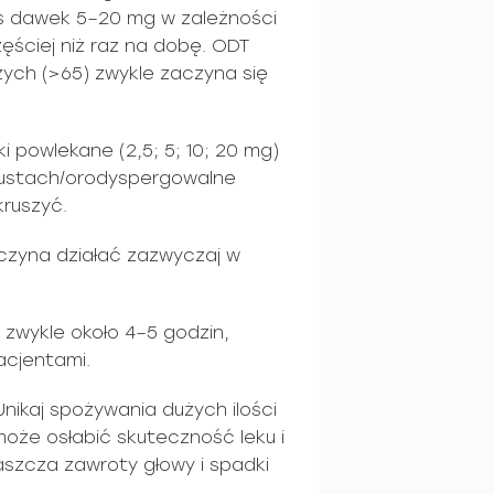
es dawek 5–20 mg w zależności
zęściej niż raz na dobę. ODT
ych (>65) zwykle zaczyna się
i powlekane (2,5; 5; 10; 20 mg)
w ustach/orodyspergowalne
kruszyć.
aczyna działać zazwyczaj w
ę zwykle około 4–5 godzin,
acjentami.
nikaj spożywania dużych ilości
może osłabić skuteczność leku i
łaszcza zawroty głowy i spadki