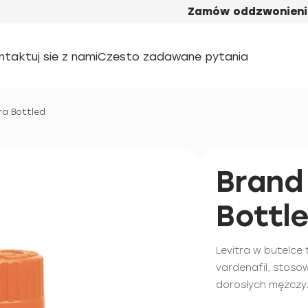
Zamów oddzwonieni
ntaktuj sie z nami
Czesto zadawane pytania
ra Bottled
Brand
Bottl
Levitra w butelce
vardenafil, stoso
dorosłych mężczy