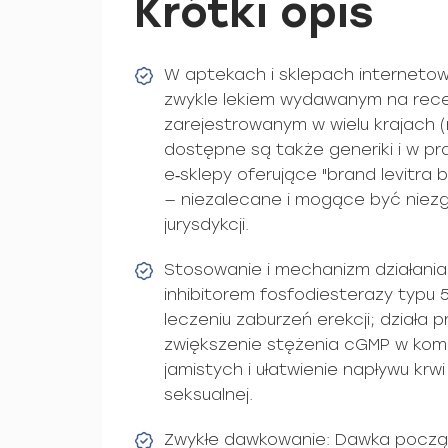
Krótki opis
W aptekach i sklepach internetowyc
zwykle lekiem wydawanym na rece
zarejestrowanym w wielu krajach (
dostępne są także generiki i w pra
e‑sklepy oferujące "brand levitra
— niezalecane i mogące być niez
jurysdykcji.
Stosowanie i mechanizm działania: 
inhibitorem fosfodiesterazy typu
leczeniu zaburzeń erekcji; działa
zwiększenie stężenia cGMP w komó
jamistych i ułatwienie napływu krw
seksualnej.
Zwykłe dawkowanie: Dawka począ