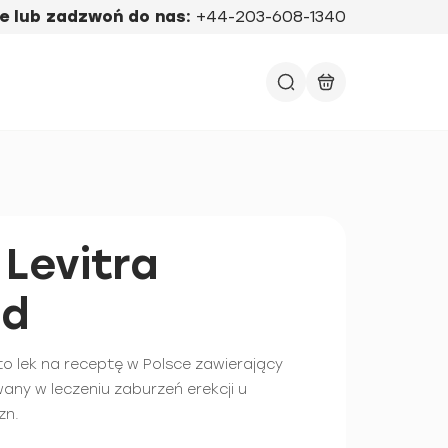
e lub zadzwoń do nas:
+44-203-608-1340
 Levitra
ed
 to lek na receptę w Polsce zawierający
wany w leczeniu zaburzeń erekcji u
zn.