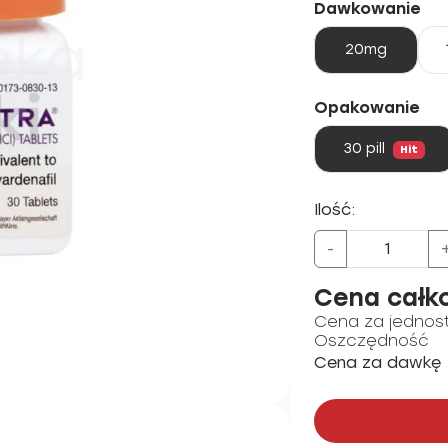
Dawkowanie
20mg
Opakowanie
30 pill
Hit
Ilość:
-
Cena całk
Cena za jednos
Oszczędność
Cena za dawkę