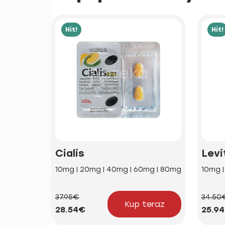
Hit!
Hit!
Cialis
Levi
10mg | 20mg | 40mg | 60mg | 80mg
10mg 
37.95€
34.50
Kup teraz
28.54€
25.9