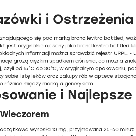
zówki i Ostrzeżenia
u znajdującego się pod marką brand levitra bottled, waż
 jest oryginalnie opisany jako brand levitra bottled lub
okładnych informacji można sprawdzić rejestr URPL. - Un
inacje grożą ciężkim spadkiem ciśnienia, co można zna
 czyli od 15°C do 30°C, w oryginalnym opakowaniu, poz
rzy sobie listę leków oraz zakupy rób w aptece stacjona
o różnice między marką a generykiem.
sowanie i Najlepsze
 Wieczorem
początkowa wynosiła 10 mg, przyjmowana 25–60 minut