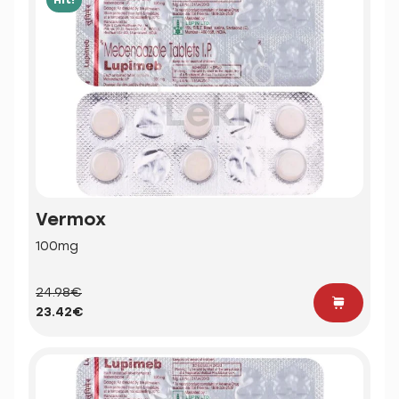
Vermox
100mg
24.98€
23.42€