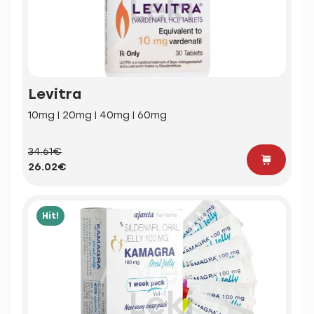
Levitra
10mg | 20mg | 40mg | 60mg
34.61€
26.02€
Hit!