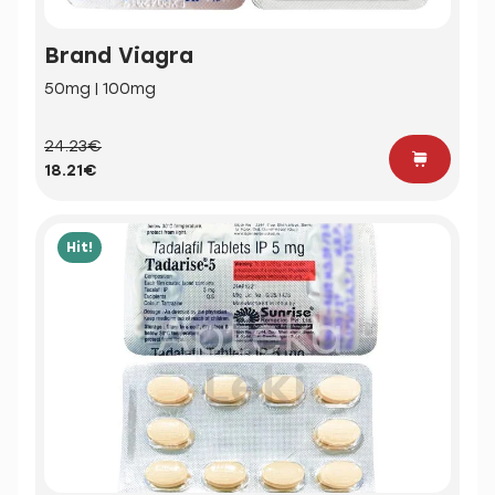
Brand Viagra
50mg | 100mg
24.23€
18.21€
Hit!