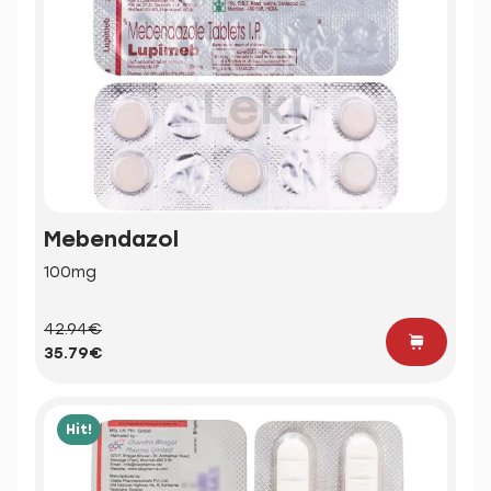
Mebendazol
100mg
42.94€
35.79€
Hit!