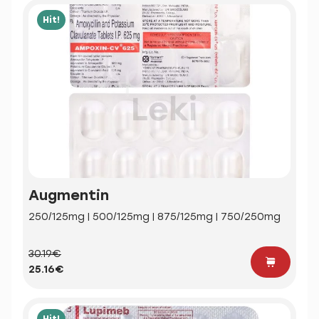
Hit!
Augmentin
250/125mg | 500/125mg | 875/125mg | 750/250mg
30.19€
25.16€
Hit!