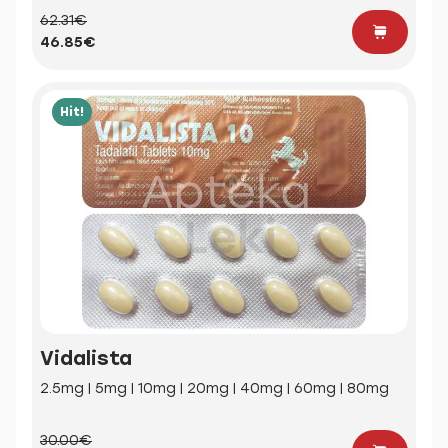
62.31€
46.85€
Hit!
Vidalista
2.5mg | 5mg | 10mg | 20mg | 40mg | 60mg | 80mg
30.00€