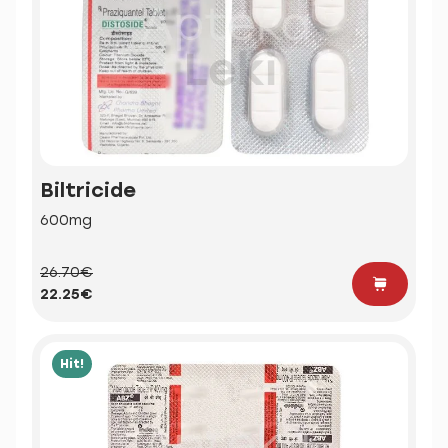
Biltricide
600mg
26.70€
22.25€
Hit!