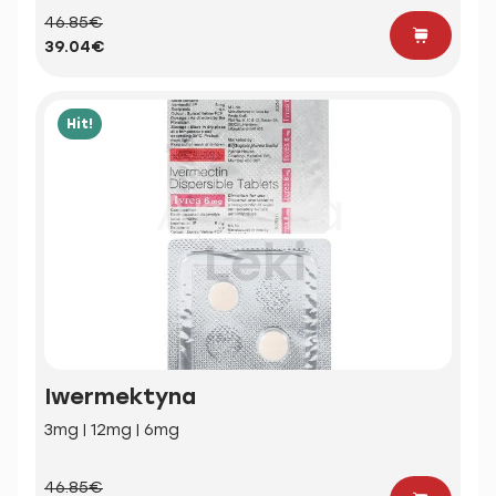
46.85€
39.04€
Hit!
Iwermektyna
3mg | 12mg | 6mg
46.85€