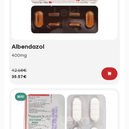
Albendazol
400mg
42.68€
35.57€
Hit!