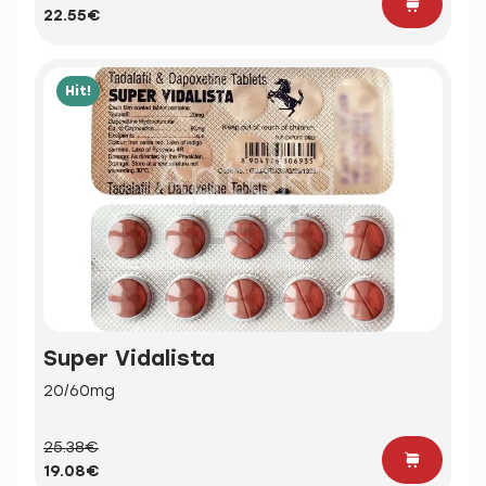
22.55€
Hit!
Super Vidalista
20/60mg
25.38€
19.08€