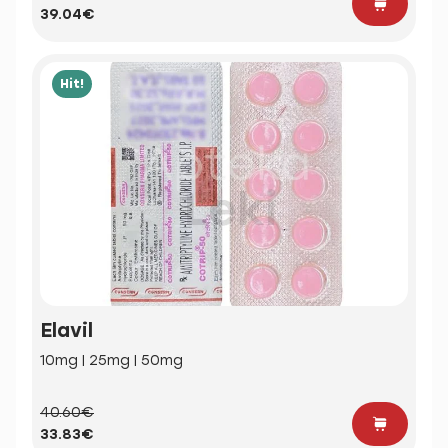
39.04€
Hit!
Elavil
10mg | 25mg | 50mg
40.60€
33.83€