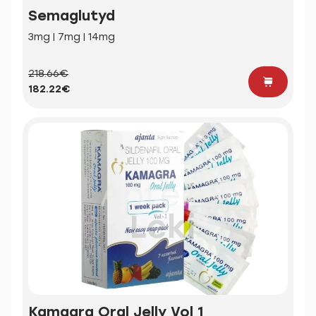
Semaglutyd
3mg | 7mg | 14mg
218.66€
182.22€
Kamagra Oral Jelly Vol 1