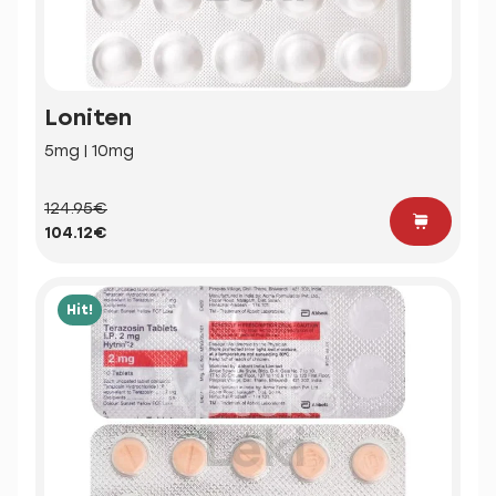
Loniten
5mg | 10mg
124.95€
104.12€
Hit!