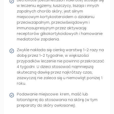
Betnovate (betametason valerate) stosuje się
w leczeniu egzemy, łuszczycy, liszaja i innych
zapalnych chorób skóry; jest silnym
miejscowym kortykosteroidem o działaniu
przeciwzapalnym, przeciwświądowym i
immunosupresyjnym przez aktywację
receptorów glikokortykoidowych i hamowanie
mediatorów zapalenia.
Zwykle nakłada się cienką warstwę 1–2 razy na
dobę przez 1–2 tygodnie; w większości
przypadków leczenie nie powinno przekraczać
4 tygodni. U dzieci stosować najmniejszą
skuteczną dawkę przez najkrótszy czas;
zazwyczaj nie zaleca się u niemowląt poniżej 1
roku.
Podawanie miejscowe: krem, maść lub
lotion/sprej do stosowania na skórę (w tym
preparaty do skóry owłosionej).