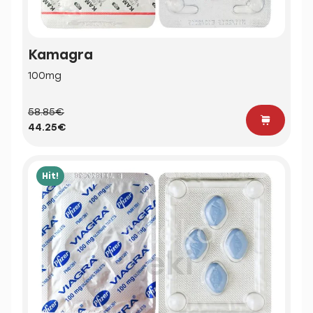
Kamagra
100mg
58.85€
44.25€
Hit!