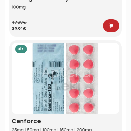
100mg
47.89€
39.91€
Hit!
Cenforce
25mg | 50mg | 100mg | 150mg | 200mg