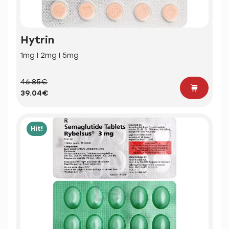
Hytrin
1mg | 2mg | 5mg
46.85€
39.04€
Hit!