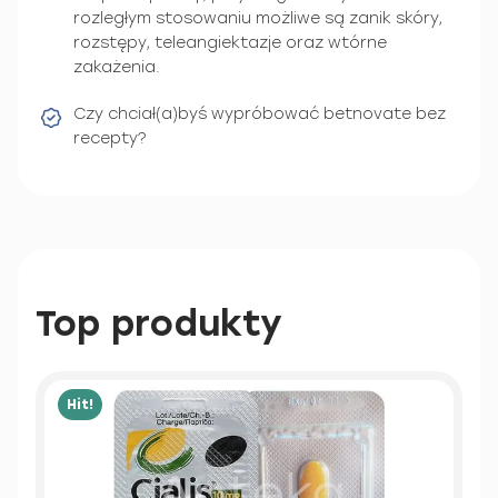
rozległym stosowaniu możliwe są zanik skóry,
rozstępy, teleangiektazje oraz wtórne
zakażenia.
Czy chciał(a)byś wypróbować betnovate bez
recepty?
Top produkty
Hit!