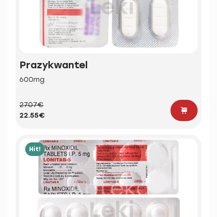
Prazykwantel
600mg
27.07€
22.55€
Hit!