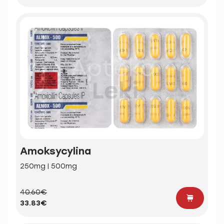
Amoksycylina
250mg | 500mg
40.60€
33.83€