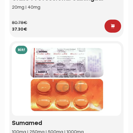
20mg | 40mg
80.78€
37.30€
Hit!
Sumamed
100mg | 250mg | 500mg | 1000mg