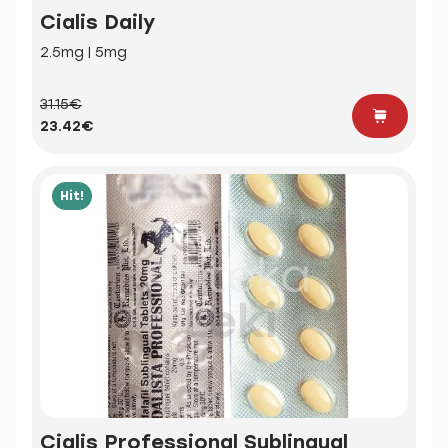
Cialis Daily
2.5mg | 5mg
31.15€
23.42€
Hit!
Cialis Professional Sublingual