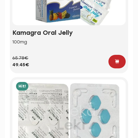
Kamagra Oral Jelly
100mg
65.78€
49.45€
Hit!