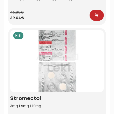
46.85€
39.04€
Hit!
Stromectol
3mg | 6mg | 12mg