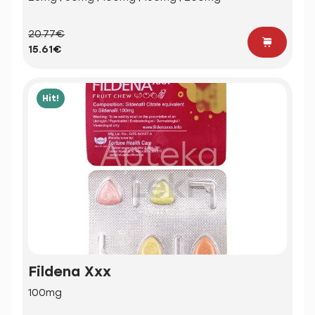
20.77€
15.61€
Hit!
Fildena Xxx
100mg