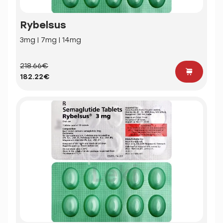
Rybelsus
3mg | 7mg | 14mg
218.66€
182.22€