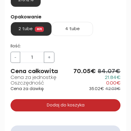
Opakowanie
2 tube
4 tube
Hit
Ilość:
-
+
Cena całkowita
70.05€
84.07€
Cena za jednostkę
21.84€
Oszczędność
0.00€
Cena za dawkę
35.02€
42.03€
Dodaj do koszyka