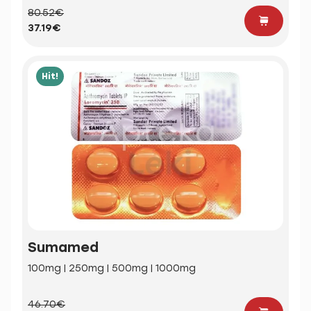
80.52€
37.19€
Hit!
Sumamed
100mg | 250mg | 500mg | 1000mg
46.70€