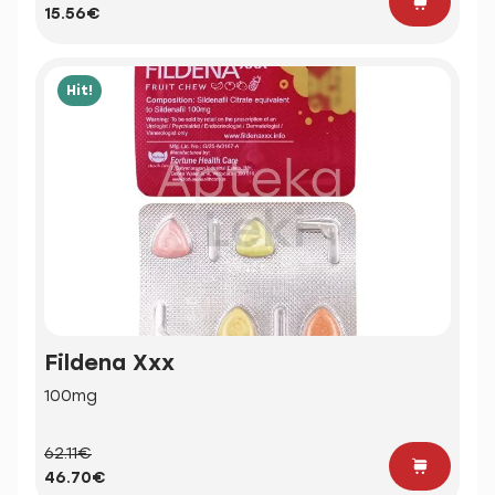
15.56€
Hit!
Fildena Xxx
100mg
62.11€
46.70€