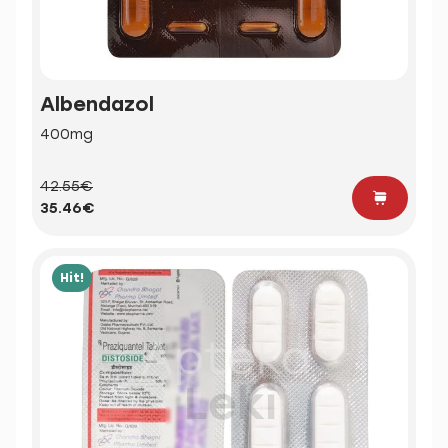
Albendazol
400mg
42.55€
35.46€
Hit!