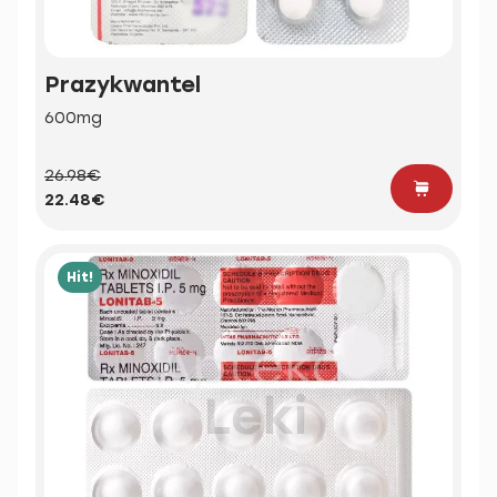
Prazykwantel
600mg
26.98€
22.48€
Hit!