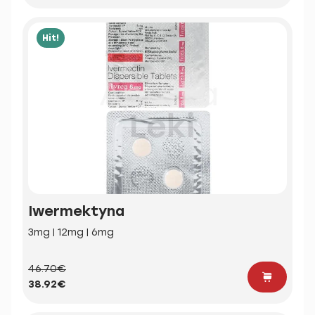
Hit!
Iwermektyna
3mg | 12mg | 6mg
46.70€
38.92€