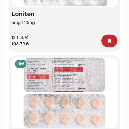
Loniten
5mg | 10mg
124.55€
103.79€
Hit!