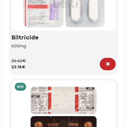
Biltricide
600mg
26.62€
22.18€
Hit!