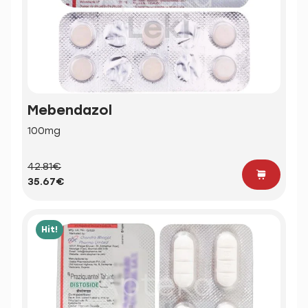
Mebendazol
100mg
42.81€
35.67€
Hit!