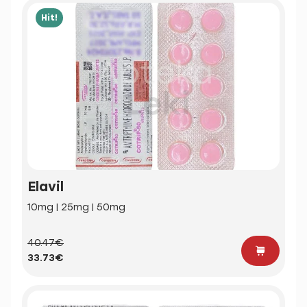
Hit!
Elavil
10mg | 25mg | 50mg
40.47€
33.73€