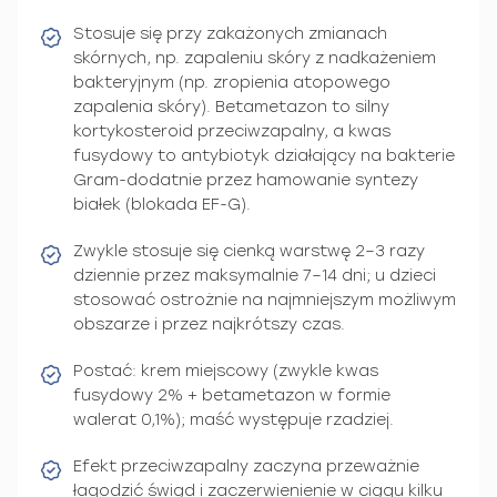
Stosuje się przy zakażonych zmianach
skórnych, np. zapaleniu skóry z nadkażeniem
bakteryjnym (np. zropienia atopowego
zapalenia skóry). Betametazon to silny
kortykosteroid przeciwzapalny, a kwas
fusydowy to antybiotyk działający na bakterie
Gram-dodatnie przez hamowanie syntezy
białek (blokada EF-G).
Zwykle stosuje się cienką warstwę 2–3 razy
dziennie przez maksymalnie 7–14 dni; u dzieci
stosować ostrożnie na najmniejszym możliwym
obszarze i przez najkrótszy czas.
Postać: krem miejscowy (zwykle kwas
fusydowy 2% + betametazon w formie
walerat 0,1%); maść występuje rzadziej.
Efekt przeciwzapalny zaczyna przeważnie
łagodzić świąd i zaczerwienienie w ciągu kilku