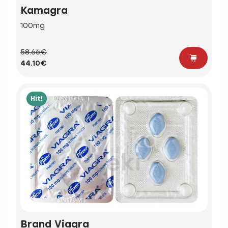
Kamagra
100mg
58.66€
44.10€
Hit!
Brand Viagra