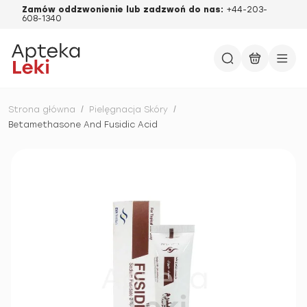
Zamów oddzwonienie lub zadzwoń do nas:
+44-203-
608-1340
Strona główna
/
Pielęgnacja Skóry
/
Betamethasone And Fusidic Acid