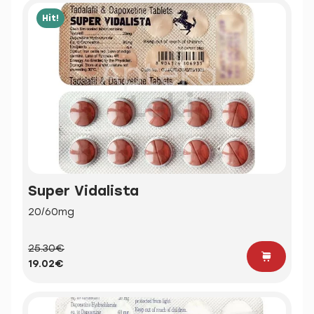
Hit!
Super Vidalista
20/60mg
25.30€
19.02€