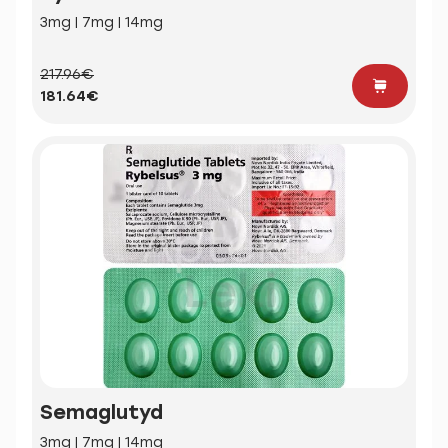
3mg | 7mg | 14mg
217.96€
181.64€
Semaglutyd
3mg | 7mg | 14mg