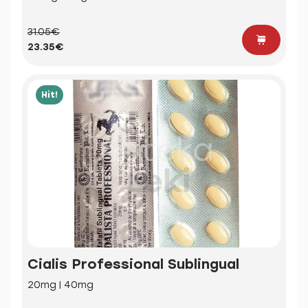
31.05€
23.35€
Hit!
Cialis Professional Sublingual
20mg | 40mg