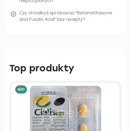
niepożądanych.
Czy chciałbyś spróbować "Betamethasone
and Fusidic Acid" bez recepty?
Top produkty
Hit!