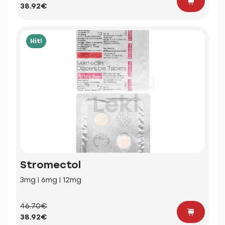
38.92€
Hit!
Stromectol
3mg | 6mg | 12mg
46.70€
38.92€