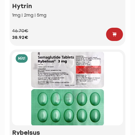
Hytrin
1mg | 2mg | 5mg
46.70€
38.92€
Hit!
Rybelsus