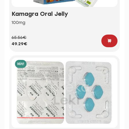
Kamagra Oral Jelly
100mg
65.56€
49.29€
Hit!