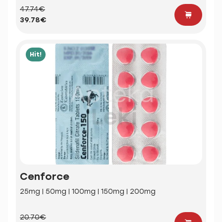
47.74€
39.78€
Hit!
Cenforce
25mg | 50mg | 100mg | 150mg | 200mg
20.70€