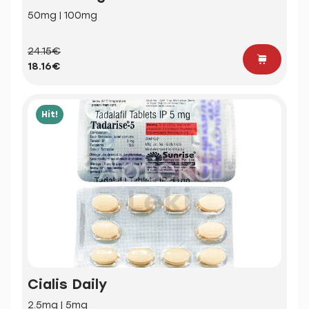
50mg | 100mg
24.15€
18.16€
Hit!
Cialis Daily
2.5mg | 5mg