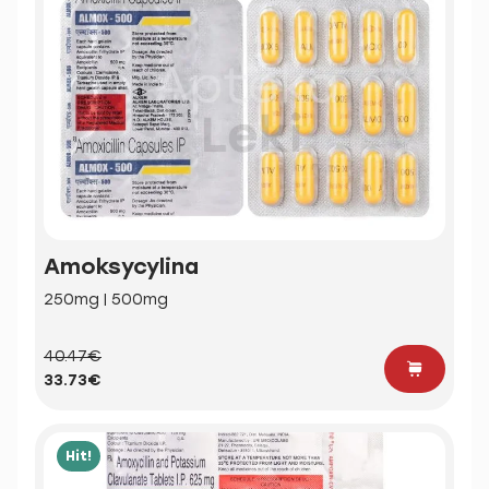
Amoksycylina
250mg | 500mg
40.47€
33.73€
Hit!